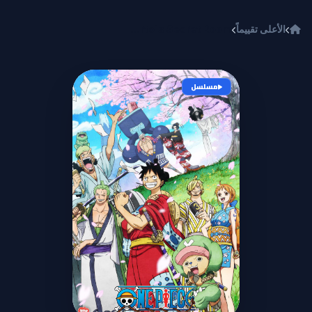
خطي إلى المحتوى
الأعلى تقييماً
One Piece Special Episode: Barto`s Secret Room
مسلسل