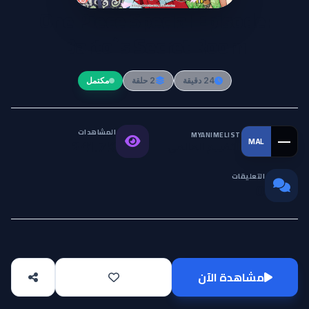
One Piece Special Episode:
Barto`s Secret Room
24 دقيقة
2 حلقة
مكتمل
المشاهدات
MYANIMELIST
—
MAL
التقييم العالمي
241.7K
التعليقات
0
مشاهدة الآن