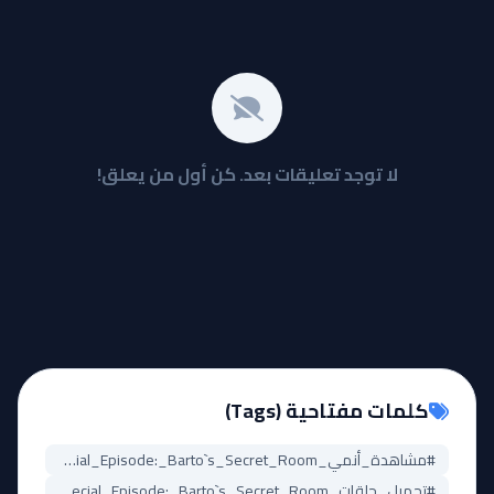
لا توجد تعليقات بعد. كن أول من يعلق!
كلمات مفتاحية (Tags)
#مشاهدة_أنمي_One_Piece_Special_Episode:_Barto`s_Secret_Room
#تحميل_حلقات_One_Piece_Special_Episode:_Barto`s_Secret_Room