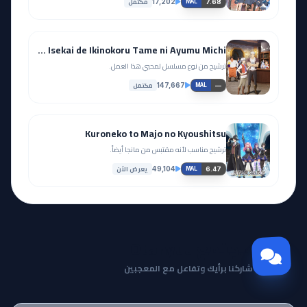
مكتمل
17,202
7.68
MAL
Seija Musou: Salaryman, Isekai de Ikinokoru Tame ni Ayumu Michi
ترشيح من نوع مسلسل لمحبي هذا العمل.
مكتمل
147,667
—
MAL
Kuroneko to Majo no Kyoushitsu
ترشيح مناسب لأنه مقتبس من مانجا أيضاً.
يعرض الآن
49,104
6.47
MAL
مجتمع Otanyuu
شاركنا برأيك وتفاعل مع المعجبين