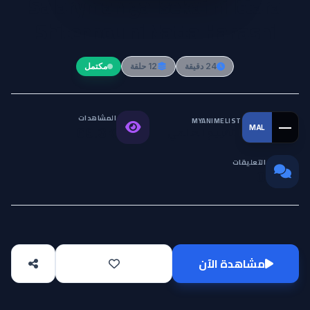
Salaryman ga Isekai ni Ittara
Shitennou ni Natta Hanashi
24 دقيقة
12 حلقة
مكتمل
المشاهدات
MYANIMELIST
—
MAL
التقييم العالمي
69.3K
التعليقات
0
مشاهدة الآن