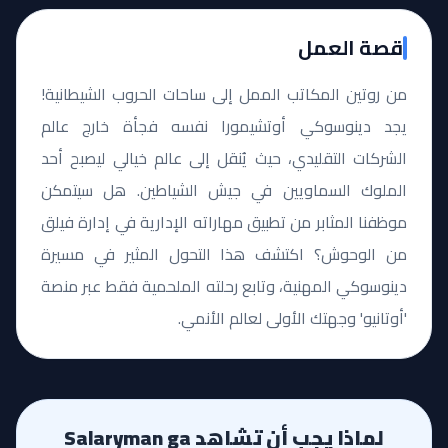
قصة العمل
من روتين المكاتب الممل إلى ساحات الحروب الشيطانية!
يجد دينوسوكي أوتشيمورا نفسه فجأة خارج عالم
الشركات التقليدي، حيث يُنقل إلى عالم خيالي ليصبح أحد
الملوك السماويين في جيش الشياطين. هل سيتمكن
موظفنا المثابر من تطبيق مهاراته الإدارية في إدارة فيلق
من الوحوش؟ اكتشف هذا التحول المثير في مسيرة
دينوسوكي المهنية، وتابع رحلته الملحمية فقط عبر منصة
'أوتانيو' وجهتك الأولى لعالم الأنمي.
لماذا يجب أن تشاهد Salaryman ga