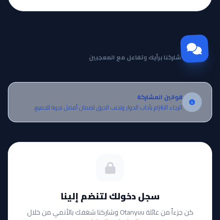
مجتمع Otanyuu
شاركنا برأيك وتفاعل مع المعجبين
قوانين المشاركة
الرجاء الالتزام بآداب الحوار وتجنب الحرق لضمان أفضل تجربة للجميع.
سجل دخولك لتنضم إلينا
كن جزءاً من عائلة Otanyuu وشاركنا شغفك بالأنمي من خلال