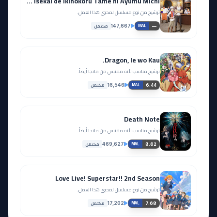
Seija Musou: Salaryman, Isekai de Ikinokoru Tame ni Ayumu Michi
ترشيح من نوع مسلسل لمحبي هذا العمل.
مكتمل
147,667
—
MAL
Dragon, Ie wo Kau.
ترشيح مناسب لأنه مقتبس من مانجا أيضاً.
مكتمل
16,546
6.44
MAL
Death Note
ترشيح مناسب لأنه مقتبس من مانجا أيضاً.
مكتمل
469,627
8.62
MAL
Love Live! Superstar!! 2nd Season
ترشيح من نوع مسلسل لمحبي هذا العمل.
مكتمل
17,202
7.68
MAL