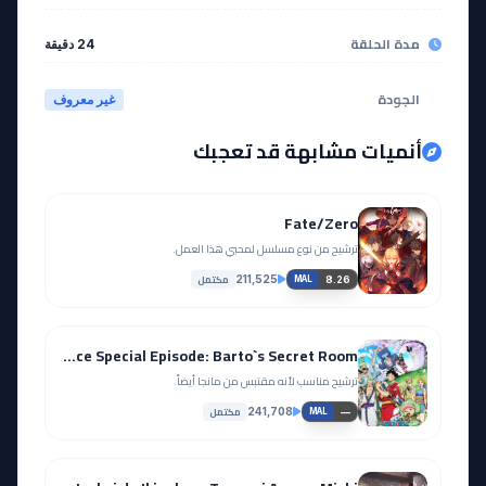
مدة الحلقة
24 دقيقة
الجودة
غير معروف
أنميات مشابهة قد تعجبك
Fate/Zero
ترشيح من نوع مسلسل لمحبي هذا العمل.
مكتمل
211,525
8.26
MAL
One Piece Special Episode: Barto`s Secret Room
ترشيح مناسب لأنه مقتبس من مانجا أيضاً.
مكتمل
241,708
—
MAL