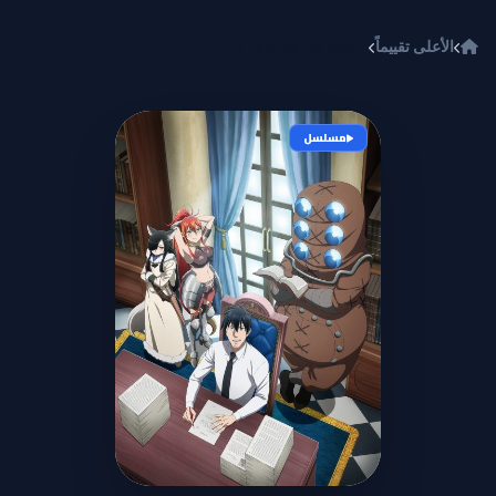
خطي إلى المحتوى
الأعلى تقييماً
Salaryman ga Isekai ni Ittara Shitennou ni Natta Hanashi
مسلسل