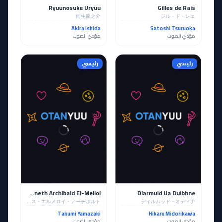
Ryuunosuke Uryuu
Gilles de Rais
雨生龍之介
ジル・ド・レェ
Akira Ishida
Satoshi Tsuruoka
مؤدي الصوت
مؤدي الصوت
رئيسي
رئيسي
Kayneth Archibald El-Melloi
Diarmuid Ua Duibhne
ケイネス・エルメロイ・アーチボルト
ディルムッド・オディナ
Takumi Yamazaki
Hikaru Midorikawa
مؤدي الصوت
مؤدي الصوت