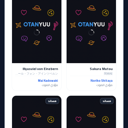
Illyasviel von Einzbern
Sakura Matou
イリヤスフィール・フォン・アインツベルン
間桐桜
Mai Kadowaki
Noriko Shitaya
مؤدي الصوت
مؤدي الصوت
مساند
مساند