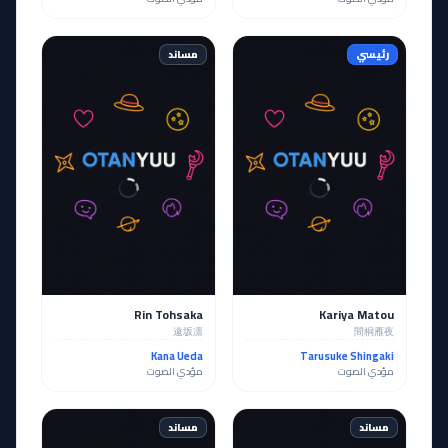
رئيسي
مساند
Rin Tohsaka
Kariya Matou
遠坂凛
間桐雁夜
Kana Ueda
Tarusuke Shingaki
مؤدي الصوت
مؤدي الصوت
مساند
مساند