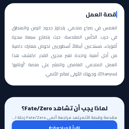
قصة العمل
انغمس في صراع ملحمي يتجاوز حدود الزمن والمنطق
في حرب الكأس المقدسة، حيث يتصارع سبعة سحرة
أقوياء، مستدعين أبطالاً أسطوريين لخوض معارك دامية
من أجل أمنية واحدة تغير مجرى القدر. اكتشف هذا
العمل الملحمي الغامض والمثير على منصة 'أوتانيو'
(Otanyuu)، وجهتك الأولى لعالم الأنمي.
لماذا يجب أن تشاهد Fate/Zero؟
مقدمة وقصة الأنميتعد مراجعة أنمي Fate/Zero رحلة استثنائية في أعماق الفلسفة المظلمة والصراع الإنساني....
اقرأ المراجعة