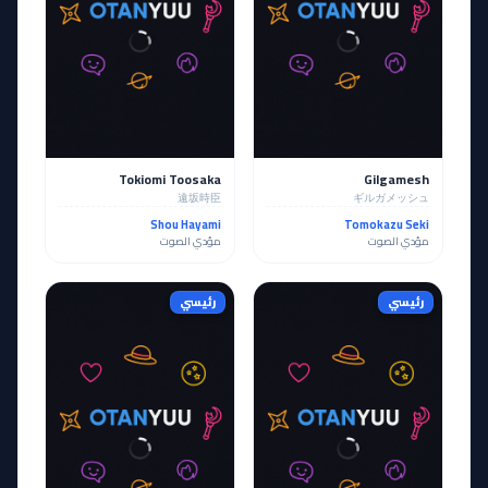
Tokiomi Toosaka
Gilgamesh
遠坂時臣
ギルガメッシュ
Shou Hayami
Tomokazu Seki
مؤدي الصوت
مؤدي الصوت
رئيسي
رئيسي