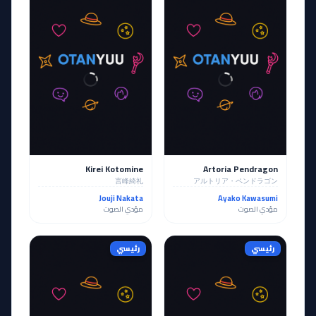
Kirei Kotomine
Artoria Pendragon
言峰綺礼
アルトリア・ペンドラゴン
Jouji Nakata
Ayako Kawasumi
مؤدي الصوت
مؤدي الصوت
رئيسي
رئيسي