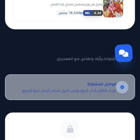
ترشيح من نوع مسلسل لمحبي هذا العمل.
مكتمل
16,546
6.44
MAL
مجتمع Otanyuu
شاركنا برأيك وتفاعل مع المعجبين
قوانين المشاركة
الرجاء الالتزام بآداب الحوار وتجنب الحرق لضمان أفضل تجربة للجميع.