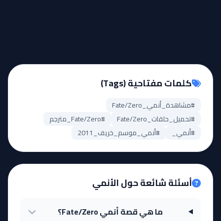
كلمات مفتاحية (Tags)
#مشاهدة_أنمي_Fate/Zero
#تحميل_حلقات_Fate/Zero
#Fate/Zero_مترجم
#أنمي_
#أنمي_موسم_خريف_2011
أسئلة شائعة حول الأنمي
ما هي قصة أنمي Fate/Zero؟