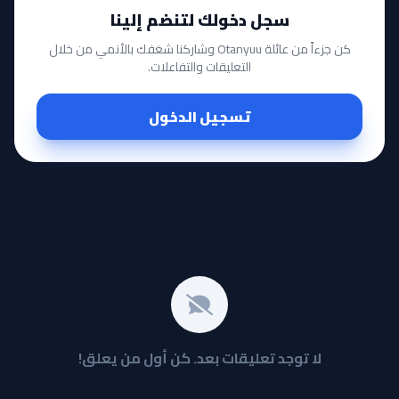
سجل دخولك لتنضم إلينا
كن جزءاً من عائلة Otanyuu وشاركنا شغفك بالأنمي من خلال
التعليقات والتفاعلات.
تسجيل الدخول
لا توجد تعليقات بعد. كن أول من يعلق!