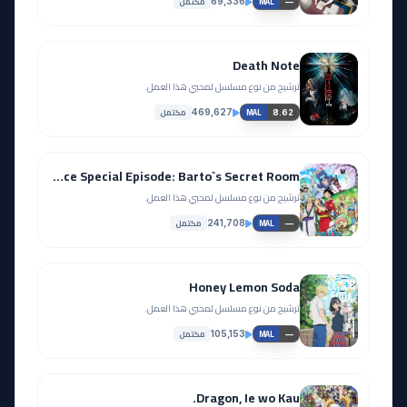
مكتمل
69,336
—
MAL
Death Note
ترشيح من نوع مسلسل لمحبي هذا العمل.
مكتمل
469,627
8.62
MAL
One Piece Special Episode: Barto`s Secret Room
ترشيح من نوع مسلسل لمحبي هذا العمل.
مكتمل
241,708
—
MAL
Honey Lemon Soda
ترشيح من نوع مسلسل لمحبي هذا العمل.
مكتمل
105,153
—
MAL
Dragon, Ie wo Kau.