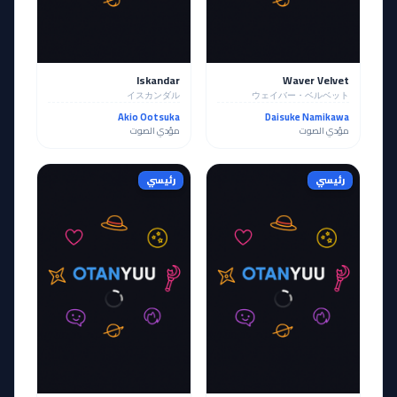
Iskandar
Waver Velvet
イスカンダル
ウェイバー・ベルベット
Akio Ootsuka
Daisuke Namikawa
مؤدي الصوت
مؤدي الصوت
رئيسي
رئيسي