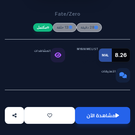
Fate/Zero
28 دقيقة
13 حلقة
مكتمل
MYANIMELIST
المشاهدات
التقييم
8.26
MAL
211.5K
العالمي
التعليقات
0
مشاهدة الآن