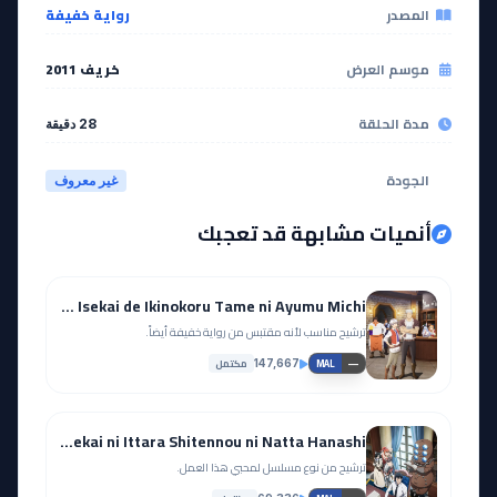
المصدر
رواية خفيفة
موسم العرض
خريف 2011
مدة الحلقة
28 دقيقة
الجودة
غير معروف
أنميات مشابهة قد تعجبك
Seija Musou: Salaryman, Isekai de Ikinokoru Tame ni Ayumu Michi
ترشيح مناسب لأنه مقتبس من رواية خفيفة أيضاً.
مكتمل
147,667
—
MAL
Salaryman ga Isekai ni Ittara Shitennou ni Natta Hanashi
ترشيح من نوع مسلسل لمحبي هذا العمل.