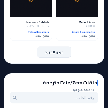
Hassan-i-Sabbah
Maiya Hisau
ハサン・サッバーハ
久宇舞弥
Takuo Kawamura
Ayumi Tsunematsu
مؤدي الصوت
مؤدي الصوت
عرض المزيد
حلقات Fate/Zero مترجمة
13 حلقة متوفرة
بحث عن حلقة بالرقم