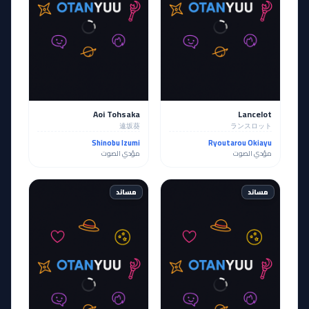
Aoi Tohsaka
Lancelot
遠坂葵
ランスロット
Shinobu Izumi
Ryoutarou Okiayu
مؤدي الصوت
مؤدي الصوت
مساند
مساند