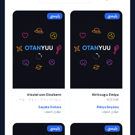
رئيسي
رئيسي
Irisviel von Einzbern
Kiritsugu Emiya
アイリスフィール・フォン・アインツベルン
衛宮切嗣
Sayaka Oohara
Rikiya Koyama
مؤدي الصوت
مؤدي الصوت
رئيسي
رئيسي