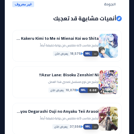
الجودة
غير معروف
أنميات مشابهة قد تعجبك
Toumei na Yoru ni Kakeru Kimi to Me ni Mienai Koi wo Shita
ترشيح مناسب لأنه مقتبس من رواية خفيفة أيضاً.
يعرض الآن
18,575
—
MAL
Azur Lane: Bisoku Zenshin! Ni!!
ترشيح من نوع مسلسل لمحبي هذا العمل.
يعرض الآن
10,078
6.68
MAL
Saikyou Degarashi Ouji no Anyaku Teii Arasoi
ترشيح مناسب لأنه مقتبس من رواية خفيفة أيضاً.
يعرض الآن
37,556
—
MAL