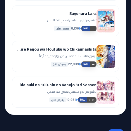
Sayonara Lara
ترشيح من نوع مسلسل لمحبي هذا العمل.
يعرض الآن
8,136
—
MAL
Buchigire Reijou wa Houfuku wo Chikaimashita
ترشيح مناسب لأنه مقتبس من رواية خفيفة أيضاً.
يعرض الآن
22,939
—
MAL
Kimi no Koto ga Daidaidaidaidaisuki na 100-nin no Kanojo 3rd Season
ترشيح من نوع مسلسل لمحبي هذا العمل.
يعرض الآن
10,951
8.21
MAL