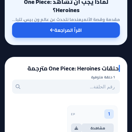
لماذا يجب أن تشاهد One Piece:
Heroines؟
مقدمة وقصة الأنميعندما نتحدث عن عالم ون بيس، تتبادر إلى أذهاننا فوراً معارك لوفي الملحمية والبحث عن ...
اقرأ المراجعة
حلقات One Piece: Heroines مترجمة
1 حلقة متوفرة
بحث عن حلقة بالرقم
EP
1
مشاهدة