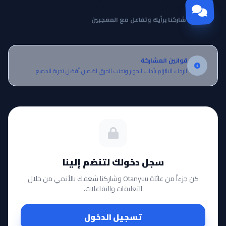
مجتمع Otanyuu
شاركنا برأيك وتفاعل مع المعجبين
قوانين المشاركة
الرجاء الالتزام بآداب الحوار وتجنب الحرق لضمان أفضل تجربة للجميع.
سجل دخولك لتنضم إلينا
كن جزءاً من عائلة Otanyuu وشاركنا شغفك بالأنمي من خلال
التعليقات والتفاعلات.
تسجيل الدخول