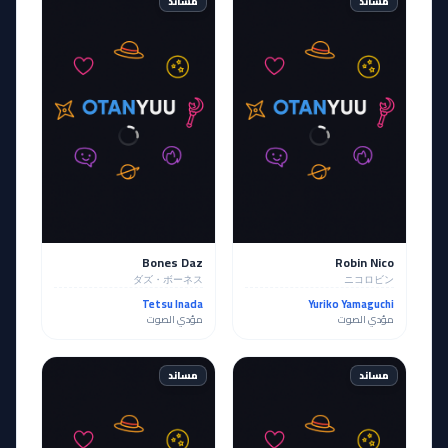
مساند
مساند
Bones Daz
Robin Nico
ダズ・ボーネス
ニコロビン
Tetsu Inada
Yuriko Yamaguchi
مؤدي الصوت
مؤدي الصوت
مساند
مساند