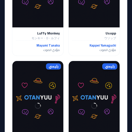
Luffy Monkey
Usopp
モンキー・D・ルフィ
ウソップ
Mayumi Tanaka
Kappei Yamaguchi
مؤدي الصوت
مؤدي الصوت
رئيسي
رئيسي