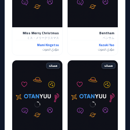
Miss Merry Christmas
Bentham
ミス・メリークリスマス
ベンサム
Mami Kingetsu
Kazuki Yao
مؤدي الصوت
مؤدي الصوت
مساند
مساند