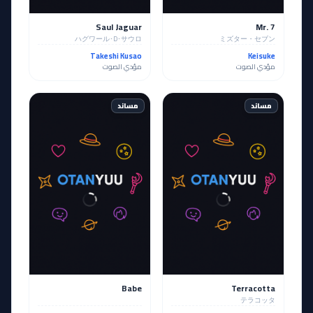
Saul Jaguar
Mr. 7
ハグワール･D･サウロ
ミズター・セブン
Takeshi Kusao
Keisuke
مؤدي الصوت
مؤدي الصوت
مساند
مساند
Babe
Terracotta
テラコッタ