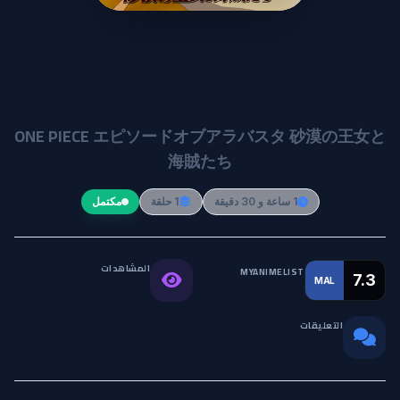
One Piece Movie 08: Episode of
Alabasta - Sabaku no Oujo to
Kaizoku-tachi
ONE PIECE エピソードオブアラバスタ 砂漠の王女と
海賊たち
1 ساعة و 30 دقيقة
1 حلقة
مكتمل
المشاهدات
MYANIMELIST
7.3
MAL
التقييم العالمي
43.4K
التعليقات
0