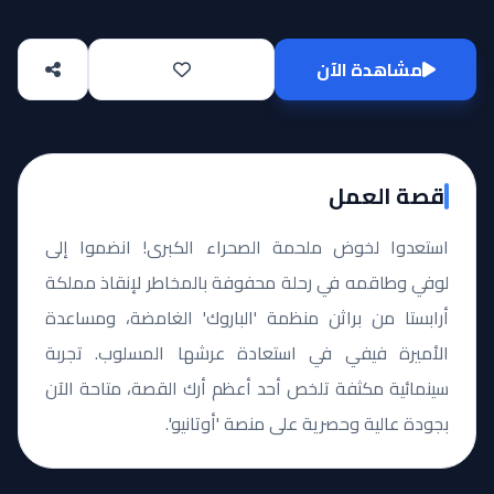
مشاهدة الآن
قصة العمل
استعدوا لخوض ملحمة الصحراء الكبرى! انضموا إلى
لوفي وطاقمه في رحلة محفوفة بالمخاطر لإنقاذ مملكة
أرابستا من براثن منظمة 'الباروك' الغامضة، ومساعدة
الأميرة فيفي في استعادة عرشها المسلوب. تجربة
سينمائية مكثفة تلخص أحد أعظم أرك القصة، متاحة الآن
بجودة عالية وحصرية على منصة 'أوتانيو'.