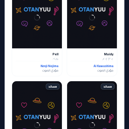
Pell
Maidy
ペル
メイディ
Kenji Nojima
Ai Kawashima
مؤدي الصوت
مؤدي الصوت
مساند
مساند