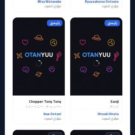
Misa Watanabe
Ryuuzaburou Ootomo
مؤدي الصوت
مؤدي الصوت
رئيسي
رئيسي
Chopper Tony Tony
Sanji
トニートニー・チョッパー
サンジ
Ikue Ootani
Hiroaki Hirata
مؤدي الصوت
مؤدي الصوت