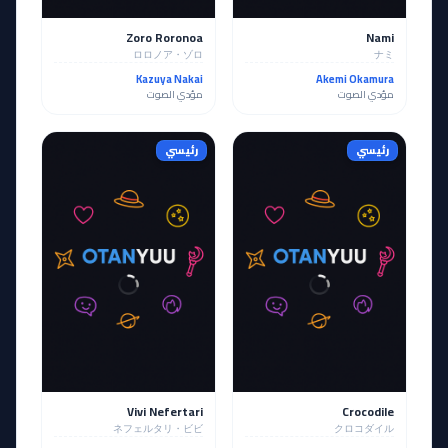
Zoro Roronoa
Nami
ロロノア・ゾロ
ナミ
Kazuya Nakai
Akemi Okamura
مؤدي الصوت
مؤدي الصوت
رئيسي
رئيسي
Vivi Nefertari
Crocodile
ネフェルタリ・ビビ
クロコダイル