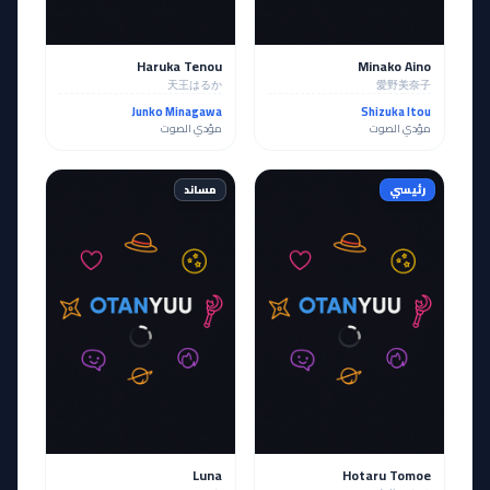
Haruka Tenou
Minako Aino
天王はるか
愛野美奈子
Junko Minagawa
Shizuka Itou
مؤدي الصوت
مؤدي الصوت
رئيسي
مساند
Luna
Hotaru Tomoe