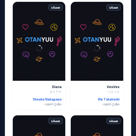
مساند
مساند
Diana
VesVes
ダイアナ
ベスベス
Shouko Nakagawa
Rie Takahashi
مؤدي الصوت
مؤدي الصوت
مساند
مساند