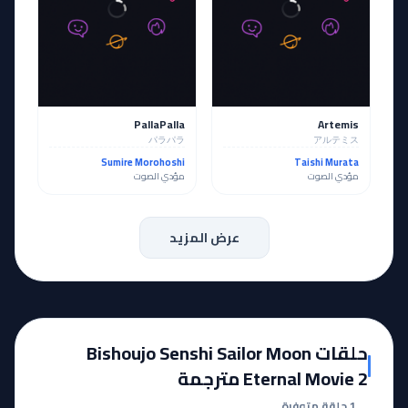
PallaPalla
Artemis
パラパラ
アルテミス
Sumire Morohoshi
Taishi Murata
مؤدي الصوت
مؤدي الصوت
عرض المزيد
حلقات Bishoujo Senshi Sailor Moon
Eternal Movie 2 مترجمة
1 حلقة متوفرة