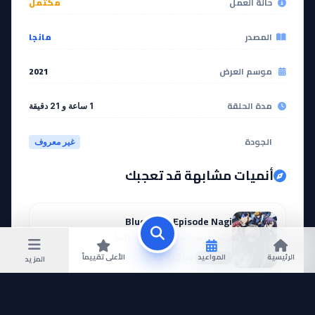
حالة العمل
مكتمل
المصدر
مانجا
موسم العرض
2021
مدة الحلقة
1 ساعة و 21 دقيقة
الجودة
غير معروف
أنميات مشابهة قد تعجبك
Blue Lock: Episode Nagi
ترشيح مناسب لأنه مقتبس من مانجا أيضاً.
الرئيسية
المواعيد
الأعلى تقييماً
مكتمل
المزيد
81,812
—
MAL
One Piece Movie 08: Episode of Alabasta - Sabaku no Oujo to Kaizoku-tachi