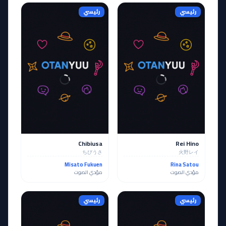
رئيسي
رئيسي
Chibiusa
Rei Hino
ちびうさ
火野レイ
Misato Fukuen
Rina Satou
مؤدي الصوت
مؤدي الصوت
رئيسي
رئيسي