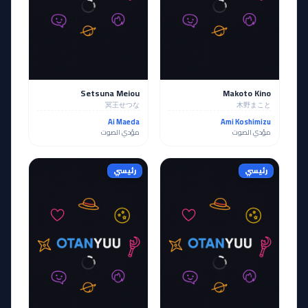
Setsuna Meiou
Makoto Kino
冥王せつな
木野まこと
Ai Maeda
Ami Koshimizu
مؤدي الصوت
مؤدي الصوت
رئيسي
رئيسي