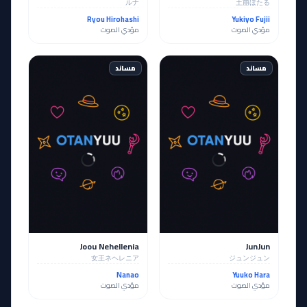
ルナ
土萠ほたる
Ryou Hirohashi
Yukiyo Fujii
مؤدي الصوت
مؤدي الصوت
مساند
مساند
Joou Nehellenia
JunJun
女王ネヘレニア
ジュンジュン
Nanao
Yuuko Hara
مؤدي الصوت
مؤدي الصوت