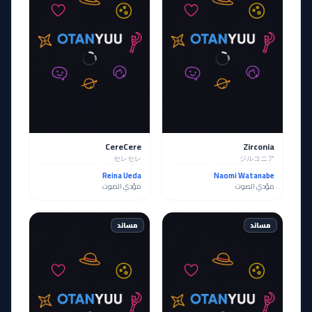
CereCere
Zirconia
セレセレ
ジルコニア
Reina Ueda
Naomi Watanabe
مؤدي الصوت
مؤدي الصوت
مساند
مساند