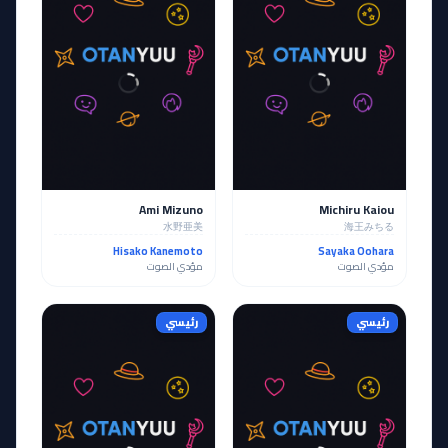
Ami Mizuno
Michiru Kaiou
水野亜美
海王みちる
Hisako Kanemoto
Sayaka Oohara
مؤدي الصوت
مؤدي الصوت
رئيسي
رئيسي