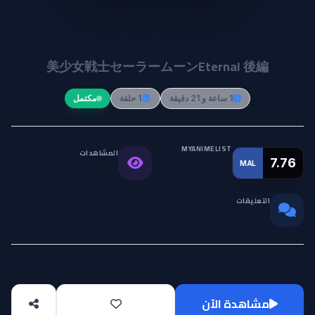
Bishoujo Senshi Sailor Moon
Eternal Movie 2
美少女戦士セーラームーンEternal 後編
1 ساعة و 21 دقيقة
1 حلقة
مكتمل
MYANIMELIST
المشاهدات
التقييم
7.76
MAL
19.7K
العالمي
التعليقات
0
مشاهدة الآن