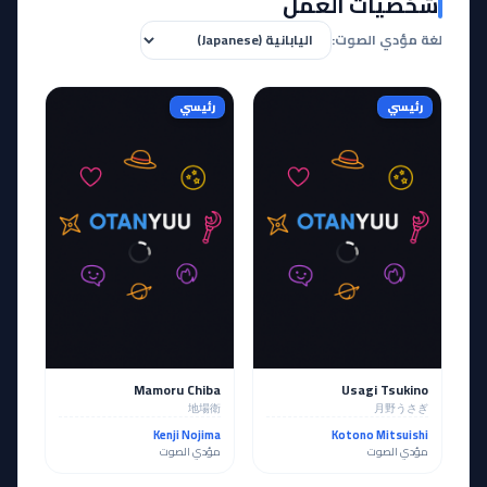
شخصيات العمل
لغة مؤدي الصوت:
رئيسي
رئيسي
Mamoru Chiba
Usagi Tsukino
地場衛
月野うさぎ
Kenji Nojima
Kotono Mitsuishi
مؤدي الصوت
مؤدي الصوت