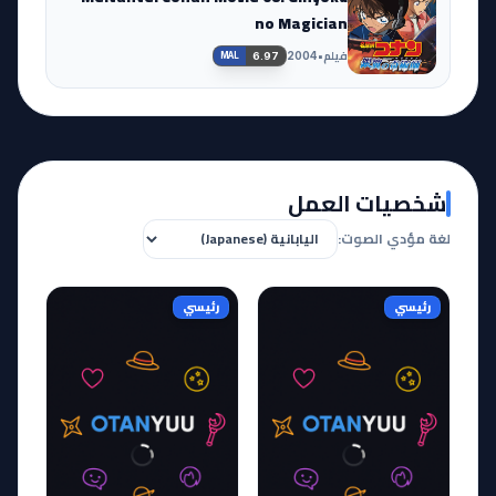
no Magician
فيلم
•
2004
6.97
MAL
شخصيات العمل
لغة مؤدي الصوت:
رئيسي
رئيسي