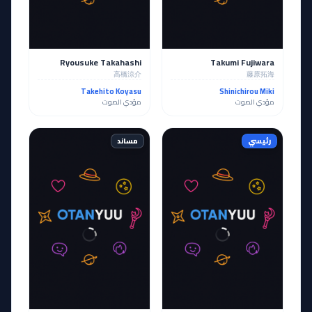
Ryousuke Takahashi
Takumi Fujiwara
高橋涼介
藤原拓海
Takehito Koyasu
Shinichirou Miki
مؤدي الصوت
مؤدي الصوت
رئيسي
مساند