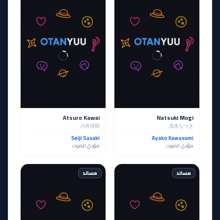
Atsuro Kawai
Natsuki Mogi
川井淳郎
茂木なつき
Seiji Sasaki
Ayako Kawasumi
مؤدي الصوت
مؤدي الصوت
مساند
مساند