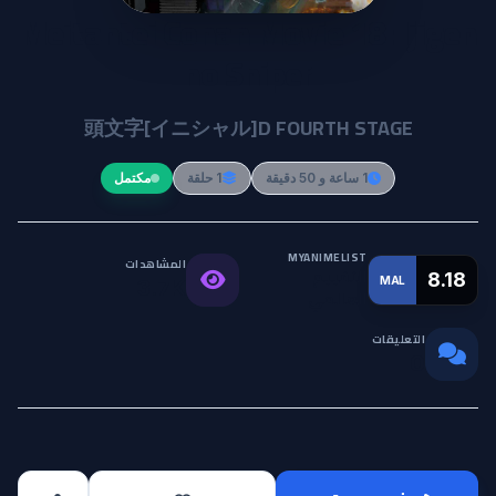
Meitantei Conan Movie 18: Ijigen
no Sniper
頭文字[イニシャル]D FOURTH STAGE
1 ساعة و 50 دقيقة
1 حلقة
مكتمل
MYANIMELIST
المشاهدات
التقييم
8.18
MAL
3.7K
العالمي
التعليقات
0