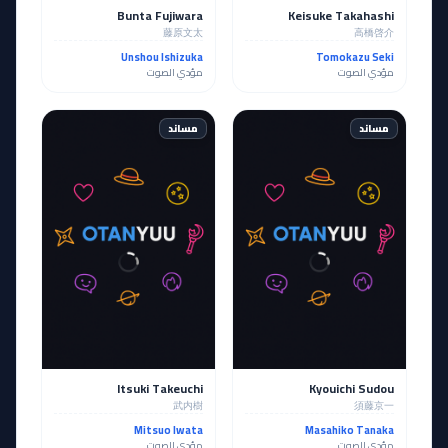
Bunta Fujiwara
Keisuke Takahashi
藤原文太
高橋啓介
Unshou Ishizuka
Tomokazu Seki
مؤدي الصوت
مؤدي الصوت
مساند
مساند
Itsuki Takeuchi
Kyouichi Sudou
武内樹
須藤京一
Mitsuo Iwata
Masahiko Tanaka
مؤدي الصوت
مؤدي الصوت