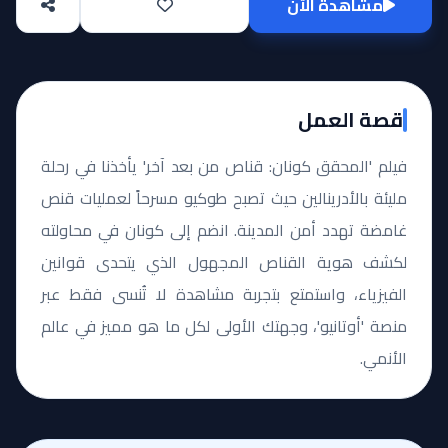
مشاهدة الآن
قصة العمل
فيلم 'المحقق كونان: قناص من بعد آخر' يأخذنا في رحلة
مليئة بالأدرينالين حيث تصبح طوكيو مسرحاً لعمليات قنص
غامضة تهدد أمن المدينة. انضم إلى كونان في محاولته
لكشف هوية القناص المجهول الذي يتحدى قوانين
الفيزياء، واستمتع بتجربة مشاهدة لا تُنسى فقط عبر
منصة 'أوتانيو'، وجهتك الأولى لكل ما هو مميز في عالم
الأنمي.