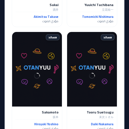
Sakai
Yuuichi Tachibana
酒井
立花祐一
Akimitsu Takase
Tomomichi Nishimura
مؤدي الصوت
مؤدي الصوت
مساند
مساند
Sakamoto
Tooru Suetsugu
坂本
末次トオル
Hiroyuki Yoshino
Daiki Nakamura
مؤدي الصوت
مؤدي الصوت