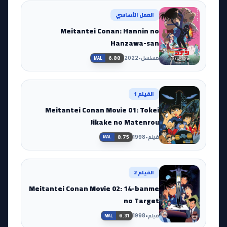
العمل الأساسي
Meitantei Conan: Hannin no
Hanzawa-san
مسلسل
•
2022
6.88
MAL
الفيلم 1
Meitantei Conan Movie 01: Tokei
Jikake no Matenrou
فيلم
•
1998
8.75
MAL
الفيلم 2
Meitantei Conan Movie 02: 14-banme
no Target
فيلم
•
1998
6.31
MAL