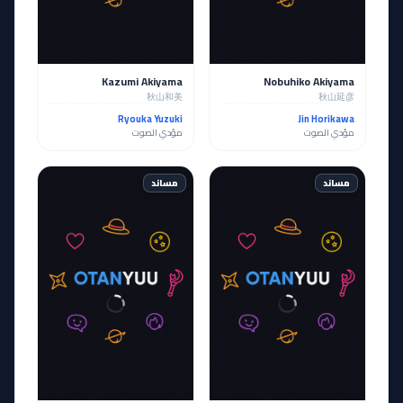
Kazumi Akiyama
Nobuhiko Akiyama
秋山和美
秋山延彦
Ryouka Yuzuki
Jin Horikawa
مؤدي الصوت
مؤدي الصوت
مساند
مساند