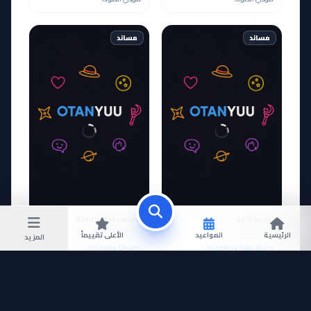
مساند
مساند
Kenta Nakamura
Seiji Iwaki
中村賢太
岩城清次
الرئيسية
المواعيد
الأعلى تقييماً
المزيد
Kousuke Okano
Kazuhisa Kawahara
مؤدي الصوت
مؤدي الصوت
عرض المزيد