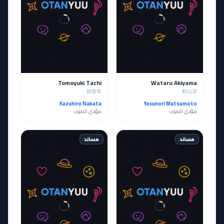
Tomoyuki Tachi
Wataru Akiyama
舘智幸
秋山渉
Kazuhiro Nakata
Yasunori Matsumoto
مؤدي الصوت
مؤدي الصوت
مساند
مساند