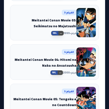
الفيلم 3
Meitantei Conan Movie 03:
Seikimatsu no Majutsushi
فيلم
•
1999
—
MAL
الفيلم 4
Meitantei Conan Movie 04: Hitomi no
Naka no Ansatsusha
فيلم
•
2000
—
MAL
الفيلم 5
Meitantei Conan Movie 05: Tengoku e
no Countdown