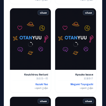
مساند
مساند
Kouichirou Iketani
Kyouko Iwase
池谷浩一郎
岩瀬恭子
Kazuki Yao
Megumi Toyoguchi
مؤدي الصوت
مؤدي الصوت
مساند
مساند