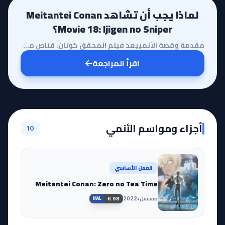
لماذا يجب أن تشاهد Meitantei Conan
Movie 18: Ijigen no Sniper؟
مقدمة وقصة الأنمييعد فيلم المحقق كونان: قناص من بعد آخر علامة فارقة في سلسلة أفلام المحقق الشهير، حي...
اقرأ المراجعة
أجزاء ومواسم الأنمي
10
العمل الأساسي
Meitantei Conan: Zero no Tea Time
مسلسل
•
2022
6.98
MAL