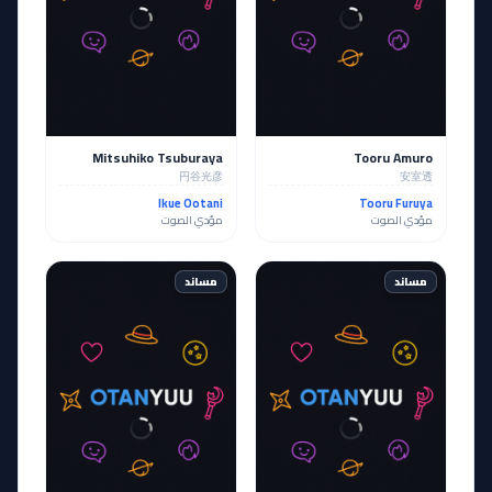
Mitsuhiko Tsuburaya
Tooru Amuro
円谷光彦
安室透
Ikue Ootani
Tooru Furuya
مؤدي الصوت
مؤدي الصوت
مساند
مساند