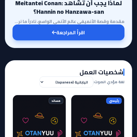
لماذا يجب أن تشاهد Meitantei Conan:
Hannin no Hanzawa-san؟
مقدمة وقصة الأنميفي عالم الأنمي الواسع، نادراً ما نرى عملاً يجرؤ على السخرية من أيقونة عالمية مثل 'ا...
اقرأ المراجعة
شخصيات العمل
لغة مؤدي الصوت:
رئيسي
مساند