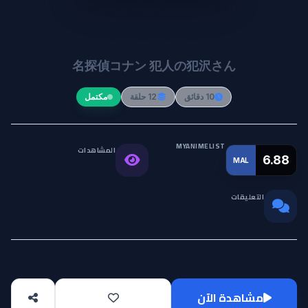
Meitantei Conan: Hannin no
Hanzawa-san
名探偵コナン 犯人の犯沢さん
10 دقائق
12 حلقة
مكتمل
MYANIMELIST
المشاهدات
التقييم
6.88
MAL
50.0K
العالمي
التعليقات
0
مشاهدة الآن