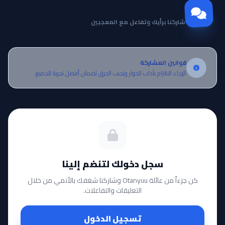
مجتمع Otanyuu
شاركنا برأيك وتفاعل مع المعجبين
قوانين المشاركة
الرجاء الالتزام بآداب الحوار وتجنب الحرق لضمان أفضل تجربة للجميع.
سجل دخولك لتنضم إلينا
كن جزءاً من عائلة Otanyuu وشاركنا شغفك بالأنمي من خلال
التعليقات والتفاعلات.
تسجيل الدخول