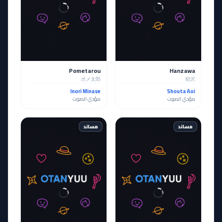
Pometarou
Hanzawa
ポメ太郎
犯沢
Inori Minase
Shouta Aoi
مؤدي الصوت
مؤدي الصوت
مساند
مساند