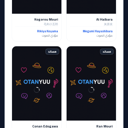
Kogorou Mouri
Ai Haibara
毛利小五郎
灰原哀
Rikiya Koyama
Megumi Hayashibara
مؤدي الصوت
مؤدي الصوت
مساند
مساند
Conan Edogawa
Ran Mouri