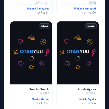
江戸川コナン
毛利蘭
Minami Takayama
Wakana Yamazaki
مؤدي الصوت
مؤدي الصوت
مساند
مساند
Sonoko Suzuki
Hiroshi Agasa
鈴木園子
阿笠博士
Naoko Matsui
Kenichi Ogata
مؤدي الصوت
مؤدي الصوت