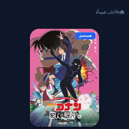
خطي إلى المحتوى
الأعلى تقييماً
Meitantei Conan: Hannin no Hanzawa-san
مسلسل