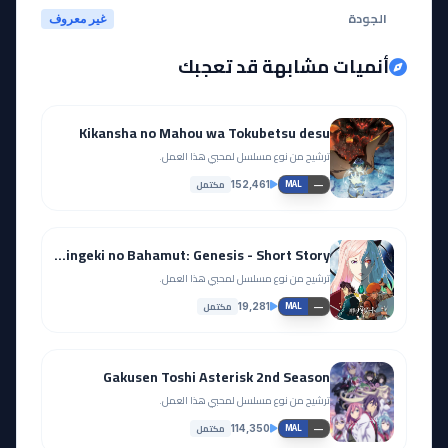
الجودة
غير معروف
أنميات مشابهة قد تعجبك
Kikansha no Mahou wa Tokubetsu desu
ترشيح من نوع مسلسل لمحبي هذا العمل.
مكتمل
152,461
—
MAL
Shingeki no Bahamut: Genesis - Short Story
ترشيح من نوع مسلسل لمحبي هذا العمل.
مكتمل
19,281
—
MAL
Gakusen Toshi Asterisk 2nd Season
ترشيح من نوع مسلسل لمحبي هذا العمل.
مكتمل
114,350
—
MAL