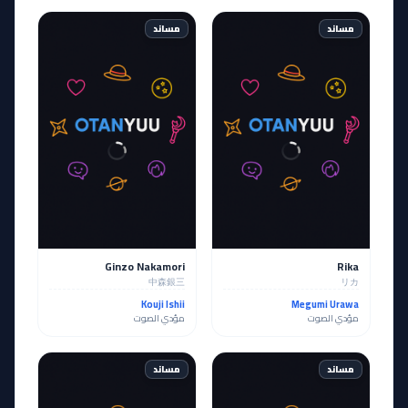
مساند
مساند
Ginzo Nakamori
Rika
中森銀三
リカ
Kouji Ishii
Megumi Urawa
مؤدي الصوت
مؤدي الصوت
مساند
مساند