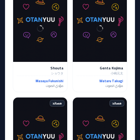
Shouta
Genta Kojima
ショウタ
小嶋元太
Masaya Fukunishi
Wataru Takagi
مؤدي الصوت
مؤدي الصوت
مساند
مساند