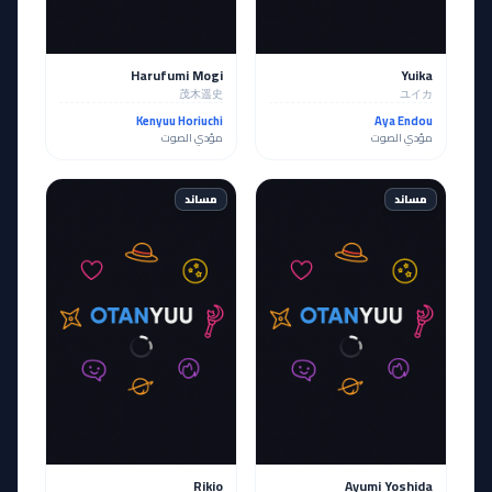
Harufumi Mogi
Yuika
茂木遥史
ユイカ
Kenyuu Horiuchi
Aya Endou
مؤدي الصوت
مؤدي الصوت
مساند
مساند
Rikio
Ayumi Yoshida