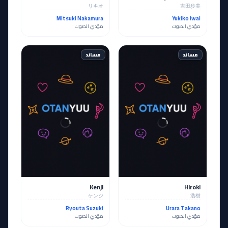
リキオ
吉田歩美
Mitsuki Nakamura
Yukiko Iwai
مؤدي الصوت
مؤدي الصوت
مساند
مساند
Kenji
Hiroki
ケンジ
浩樹
Ryouta Suzuki
Urara Takano
مؤدي الصوت
مؤدي الصوت