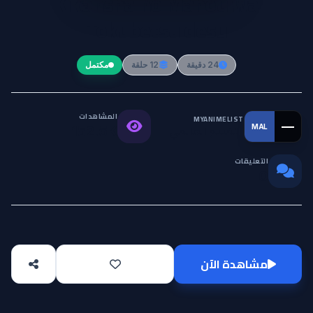
Kikansha no Mahou wa
Tokubetsu desu
24 دقيقة
12 حلقة
مكتمل
المشاهدات
MYANIMELIST
—
MAL
التقييم العالمي
152.5K
التعليقات
0
مشاهدة الآن