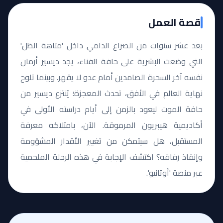
قصة العمل
بعد عشر سنوات من الصراع الدامي داخل 'متاهة الظل'
التي وضعت البشرية على حافة الفناء، يجد ديسير أرمان
نفسه آخر السحرة الصامدين أمام عدو لا يقهر. وبينما تلوح
نهاية العالم في الأفق، تحدث المعجزة؛ يُنتزع ديسير من
حافة الموت ليعود بالزمن إلى أيام دراسته الأولى في
أكاديمية هيبريون المرموقة. الآن، بامتلاكه معرفة
المستقبل، هل سيتمكن من تغيير الأقدار المشؤومة
وإنقاذ رفاقه؟ اكتشف الإجابة في هذه الرحلة الملحمية
عبر منصة 'أوتانيو'.