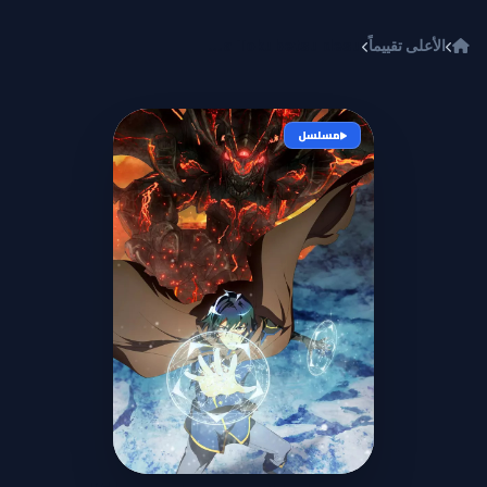
خطي إلى المحتوى
الأعلى تقييماً
Kikansha no Mahou wa Tokubetsu desu
مسلسل