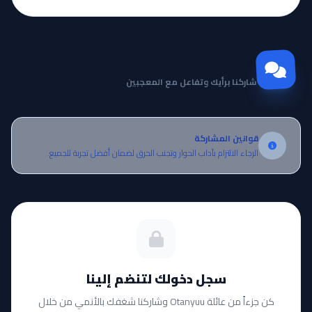
مجتمع Otanyuu
شاركنا برأيك وتفاعل مع المعجبين
قوانين المشاركة
الرجاء الالتزام بآداب الحوار وتجنب الحرق لضمان أفضل تجربة للجميع.
سجل دخولك لتنضم إلينا
كن جزءاً من عائلة Otanyuu وشاركنا شغفك بالأنمي من خلال