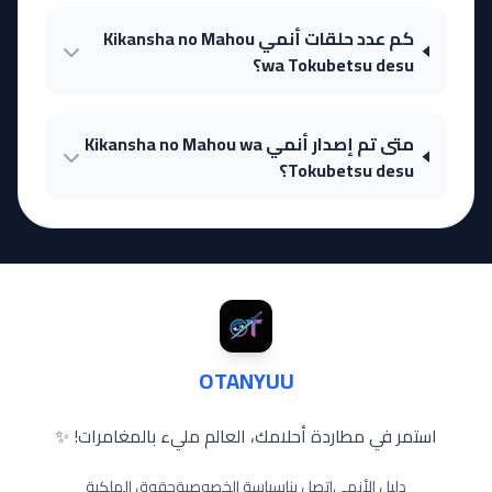
كم عدد حلقات أنمي Kikansha no Mahou
wa Tokubetsu desu؟
متى تم إصدار أنمي Kikansha no Mahou wa
Tokubetsu desu؟
OTANYUU
استمر في مطاردة أحلامك، العالم مليء بالمغامرات! ✨
دليل الأنمي
اتصل بنا
سياسة الخصوصية
حقوق الملكية