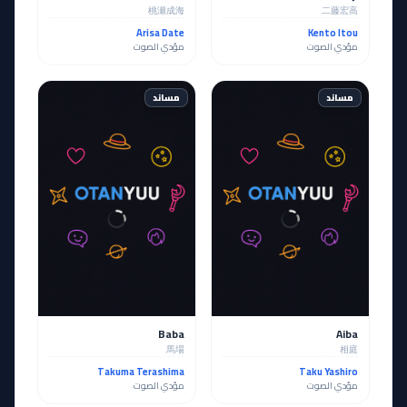
桃瀬成海
二藤宏高
Arisa Date
Kento Itou
مؤدي الصوت
مؤدي الصوت
مساند
مساند
Baba
Aiba
馬場
相庭
Takuma Terashima
Taku Yashiro
مؤدي الصوت
مؤدي الصوت