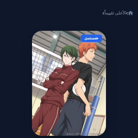
خطي إلى المحتوى
الأعلى تقييماً
Wotaku ni Koi wa Muzukashii OVA
مسلسل