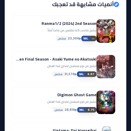
أنميات مشابهة قد تعجبك
Ranma1/2 (2024) 2nd Season
ترشيح مناسب لأنه مقتبس من مانجا أيضاً.
مكتمل
23,304
—
MAL
Magia Record: Mahou Shoujo Madoka Magica Gaiden Final Season - Asaki Yume no Akatsuki
ترشيح من نوع مسلسل لمحبي هذا العمل.
مكتمل
31,576
6.87
MAL
Digimon Ghost Game
ترشيح من نوع مسلسل لمحبي هذا العمل.
مكتمل
28,819
6.75
MAL
Gintama: Dai Hanseikai