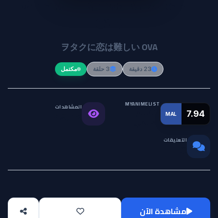
Wotaku ni Koi wa Muzukashii
OVA
ヲタクに恋は難しい OVA
23 دقيقة
3 حلقة
مكتمل
MYANIMELIST
المشاهدات
التقييم
7.94
MAL
49.7K
العالمي
التعليقات
0
مشاهدة الآن