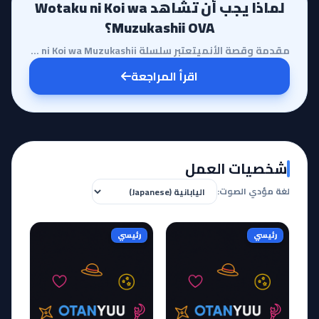
لماذا يجب أن تشاهد Wotaku ni Koi wa
Muzukashii OVA؟
مقدمة وقصة الأنميتعتبر سلسلة Wotaku ni Koi wa Muzukashii واحدة من أبرز الأعمال التي تناولت حياة الأو...
اقرأ المراجعة
شخصيات العمل
لغة مؤدي الصوت:
رئيسي
رئيسي