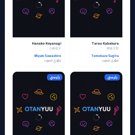
Hanako Koyanagi
Tarou Kabakura
小柳花子
樺倉太郎
Miyuki Sawashiro
Tomokazu Sugita
مؤدي الصوت
مؤدي الصوت
رئيسي
رئيسي