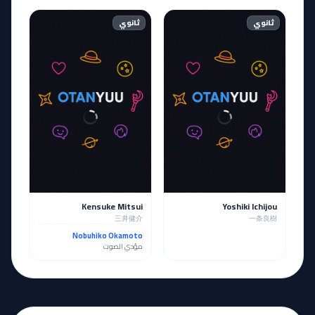
ثانوي
ثانوي
Kensuke Mitsui
Yoshiki Ichijou
三井健介
一条良樹
Nobuhiko Okamoto
مؤدي الصوت