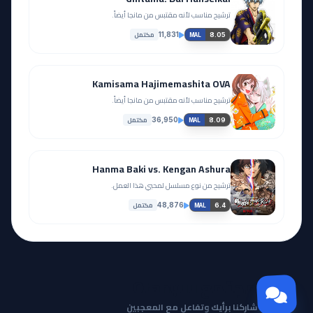
ترشيح مناسب لأنه مقتبس من مانجا أيضاً.
مكتمل
11,831
8.05
MAL
Kamisama Hajimemashita OVA
ترشيح مناسب لأنه مقتبس من مانجا أيضاً.
مكتمل
36,950
8.09
MAL
Hanma Baki vs. Kengan Ashura
ترشيح من نوع مسلسل لمحبي هذا العمل.
مكتمل
48,876
6.4
MAL
مجتمع Otanyuu
شاركنا برأيك وتفاعل مع المعجبين