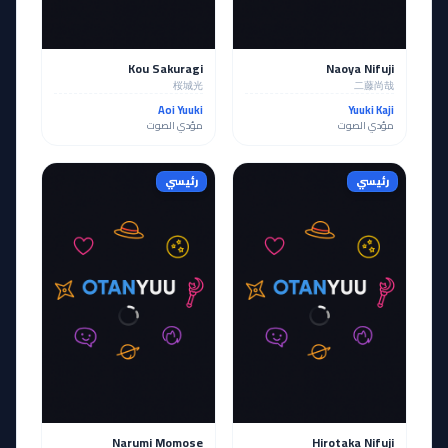
Kou Sakuragi
Naoya Nifuji
桜城光
二藤尚哉
Aoi Yuuki
Yuuki Kaji
مؤدي الصوت
مؤدي الصوت
رئيسي
رئيسي
Narumi Momose
Hirotaka Nifuji