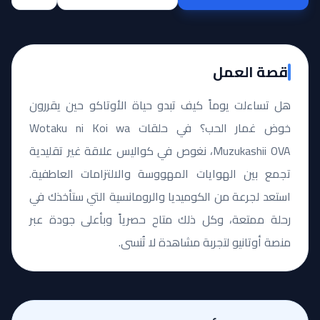
قصة العمل
هل تساءلت يوماً كيف تبدو حياة الأوتاكو حين يقررون
خوض غمار الحب؟ في حلقات Wotaku ni Koi wa
Muzukashii OVA، نغوص في كواليس علاقة غير تقليدية
تجمع بين الهوايات المهووسة والالتزامات العاطفية.
استعد لجرعة من الكوميديا والرومانسية التي ستأخذك في
رحلة ممتعة، وكل ذلك متاح حصرياً وبأعلى جودة عبر
منصة أوتانيو لتجربة مشاهدة لا تُنسى.