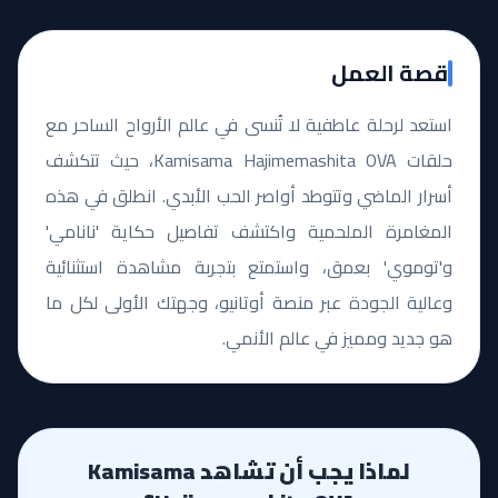
قصة العمل
استعد لرحلة عاطفية لا تُنسى في عالم الأرواح الساحر مع
حلقات Kamisama Hajimemashita OVA، حيث تتكشف
أسرار الماضي وتتوطد أواصر الحب الأبدي. انطلق في هذه
المغامرة الملحمية واكتشف تفاصيل حكاية 'نانامي'
و'توموي' بعمق، واستمتع بتجربة مشاهدة استثنائية
وعالية الجودة عبر منصة أوتانيو، وجهتك الأولى لكل ما
هو جديد ومميز في عالم الأنمي.
لماذا يجب أن تشاهد Kamisama