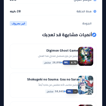
مدة الحلقة
28 دقيقة
الجودة
غير معروف
أنميات مشابهة قد تعجبك
Digimon Ghost Game
ترشيح من نوع مسلسل لمحبي هذا العمل.
مكتمل
28,819
6.75
MAL
Shokugeki no Souma: Gou no Sara
ترشيح مناسب لأنه مقتبس من مانجا أيضاً.
مكتمل
58,645
—
MAL