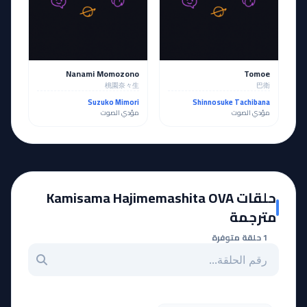
Nanami Momozono
Tomoe
桃園奈々生
巴衛
Suzuko Mimori
Shinnosuke Tachibana
مؤدي الصوت
مؤدي الصوت
حلقات Kamisama Hajimemashita OVA
مترجمة
1 حلقة متوفرة
بحث عن حلقة بالرقم