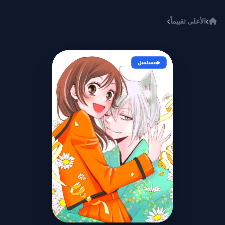
خطي إلى المحتوى
الأعلى تقييماً
Kamisama Hajimemashita OVA
مسلسل