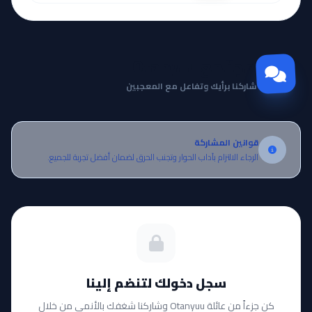
مجتمع Otanyuu
شاركنا برأيك وتفاعل مع المعجبين
قوانين المشاركة
الرجاء الالتزام بآداب الحوار وتجنب الحرق لضمان أفضل تجربة للجميع.
سجل دخولك لتنضم إلينا
كن جزءاً من عائلة Otanyuu وشاركنا شغفك بالأنمي من خلال