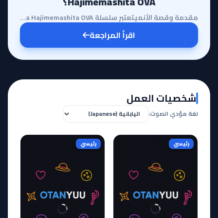
Hajimemashita OVA؟
مقدمة وقصة الأنميتعتبر سلسلة Kamisama Hajimemashita OVA بمثابة التكملة العاطفية والجوهرية التي كان ي...
اقرأ المراجعة
شخصيات العمل
لغة مؤدي الصوت:
رئيسي
رئيسي