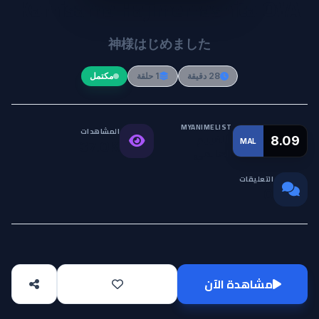
Kamisama Hajimemashita OVA
神様はじめました
28 دقيقة
1 حلقة
مكتمل
MYANIMELIST
المشاهدات
التقييم
8.09
MAL
37.0K
العالمي
التعليقات
0
مشاهدة الآن