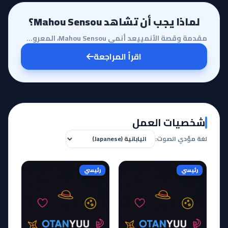
لماذا يجب أن تشاهد Mahou Sensou؟
مقدمة وقصة الأنمييعد أنمي Mahou Sensou، المعروف أيضاً بـ "الحرب السحرية"، أحد الأعمال التي تندرج تحت...
اقرأ المراجعة
شخصيات العمل
لغة مؤدي الصوت:
رئيسي
رئيسي