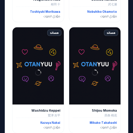
相羽 十
武七瀬
Toshiyuki Morikawa
Nobuhiko Okamoto
مؤدي الصوت
مؤدي الصوت
مساند
مساند
Washidzu Keppei
Shijou Momoka
鷲津 吉平
四条 桃花
Kazuya Nakai
Mikako Takahashi
مؤدي الصوت
مؤدي الصوت