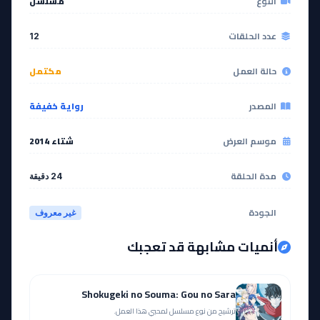
النوع
مسلسل
عدد الحلقات
12
حالة العمل
مكتمل
المصدر
رواية خفيفة
موسم العرض
شتاء 2014
مدة الحلقة
24 دقيقة
الجودة
غير معروف
أنميات مشابهة قد تعجبك
Shokugeki no Souma: Gou no Sara
ترشيح من نوع مسلسل لمحبي هذا العمل.