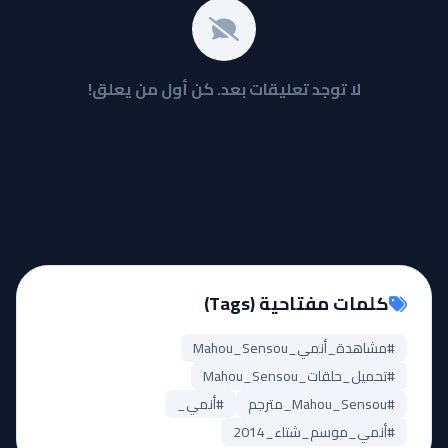
لا توجد تعليقات بعد. كن أول من يعلق!
كلمات مفتاحية (Tags)
#مشاهدة_أنمي_Mahou_Sensou
#تحميل_حلقات_Mahou_Sensou
#Mahou_Sensou_مترجم
#أنمي_
#أنمي_موسم_شتاء_2014