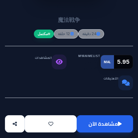
Mahou Sensou
魔法戦争
24 دقيقة
12 حلقة
مكتمل
MYANIMELIST
المشاهدات
التقييم
5.95
MAL
69.0K
العالمي
التعليقات
0
مشاهدة الآن