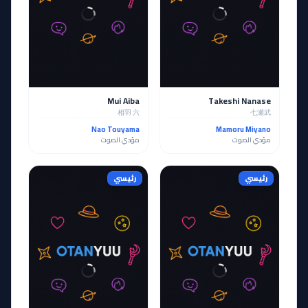
Mui Aiba
Takeshi Nanase
相羽 六
七瀬武
Nao Touyama
Mamoru Miyano
مؤدي الصوت
مؤدي الصوت
رئيسي
رئيسي