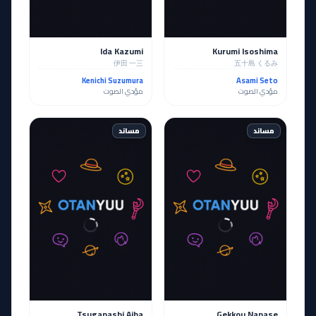
Ida Kazumi
Kurumi Isoshima
伊田 一三
五十島 くるみ
Kenichi Suzumura
Asami Seto
مؤدي الصوت
مؤدي الصوت
مساند
مساند
Tsuganashi Aiba
Gekkou Nanase