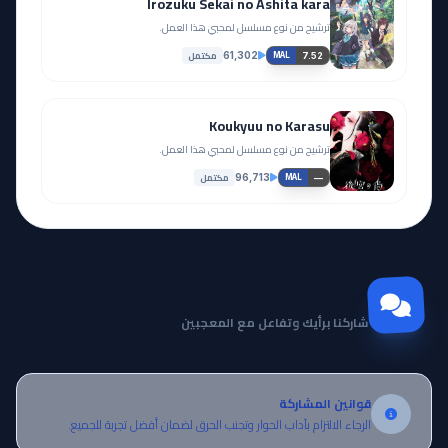
Irozuku Sekai no Ashita kara
ترشيح من نوع مسلسل لمحبي هذا العمل.
مكتمل
61,302
7.52
MAL
Koukyuu no Karasu
ترشيح من نوع مسلسل لمحبي هذا العمل.
مكتمل
96,713
—
MAL
مجتمع Otanyuu
شاركنا برأيك وتفاعل مع المعجبين
قوانين المشاركة
الرجاء الالتزام بآداب الحوار وتجنب الحرق لضمان أفضل تجربة للجميع.