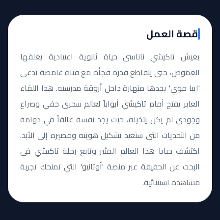
قصة العمل
يعيش تاكيشي ناناسي حياة ثانوية اعتيادية يغلفها
الغموض، حتى يتقاطع قدره فجأة مع فتاة غامضة تدعى
'ايبا موي' يجدها منهارة داخل أروقة مدرسته. هذا اللقاء
العابر يفتح أمام تاكيشي أبواباً لعالم سحري خفي وصراع
وجودي لم يكن يتخيله، حيث يجد نفسه عالقاً في دوامة
من التحديات التي ستعيد تشكيل هويته ومصيره إلى الأبد.
اكتشف خبايا هذا العالم المثير وتابع رحلة تاكيشي في
البحث عن الحقيقة عبر منصة 'أوتانيو' التي تمنحك تجربة
مشاهدة استثنائية.