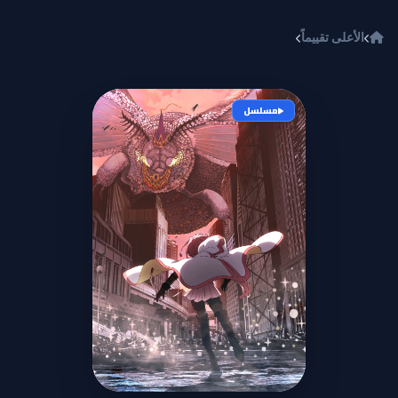
خطي إلى المحتوى
الأعلى تقييماً
Magia Record: Mahou Shoujo Madoka Magica Gaiden Final Season - Asaki Yume no Akatsuki
مسلسل