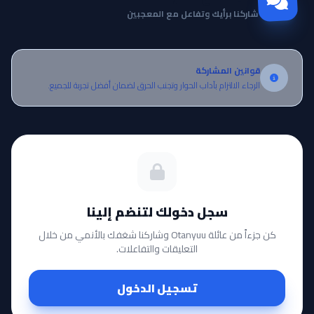
شاركنا برأيك وتفاعل مع المعجبين
قوانين المشاركة
الرجاء الالتزام بآداب الحوار وتجنب الحرق لضمان أفضل تجربة للجميع.
سجل دخولك لتنضم إلينا
كن جزءاً من عائلة Otanyuu وشاركنا شغفك بالأنمي من خلال
التعليقات والتفاعلات.
تسجيل الدخول