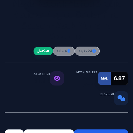
Magia Record: Mahou Shoujo
Madoka Magica Gaiden Final
Season - Asaki Yume no
Akatsuki
24 دقيقة
4 حلقة
مكتمل
MYANIMELIST
المشاهدات
التقييم
6.87
MAL
31.6K
العالمي
التعليقات
0