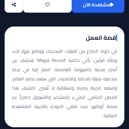
مشاهدة الآن
قصة العمل
في ذروة الصراع بين الفتيات السحريات وواقع ينهار تحت
وطأة اليأس، تأتي خاتمة 'Magia Record' لتكشف عن
أسرار مدينة كاميهاما الغامضة. انضم إلينا في رحلة
ملحمية مليئة بالدراما والتضحيات التي ستغير مصير العالم،
واستعد لتجربة بصرية واستثنائية لا تُنسى. اكتشف هذا
الفصل الختامي المليء بالمشاعر والتشويق حصرياً عبر
منصة أوتانيو، حيث تلتقي الجودة بالتجربة المشاهدة
المثالية.