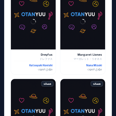
Dreyfus
Margaret Liones
ドレファス
マーガレット・リオネス
Katsuyuki Konishi
Nana Mizuki
مؤدي الصوت
مؤدي الصوت
مساند
مساند