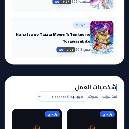
مسلسل
•
2021
6.57
MAL
الفيلم 1
Nanatsu no Taizai Movie 1: Tenkuu no
Torawarebito
فيلم
•
2018
7.08
MAL
شخصيات العمل
لغة مؤدي الصوت:
رئيسي
رئيسي