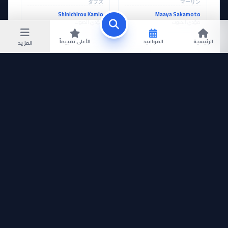
ダブズ
マーリン
Shinichirou Kamio
Maaya Sakamoto
مؤدي الصوت
مؤدي الصوت
الرئيسية
المواعيد
الأعلى تقييماً
المزيد
عرض المزيد
حلقات Nanatsu no Taizai Movie 2: Hikari
ni Norowareshi Mono-tachi مترجمة
1 حلقة متوفرة
بحث عن حلقة بالرقم
فيلم
MOVIE