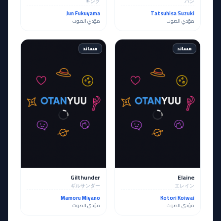
キング
バン
Jun Fukuyama
Tatsuhisa Suzuki
مؤدي الصوت
مؤدي الصوت
مساند
مساند
Gilthunder
Elaine
ギルサンダー
エレイン
Mamoru Miyano
Kotori Koiwai
مؤدي الصوت
مؤدي الصوت