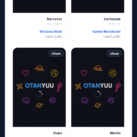
Narrator
Gerheade
ナレーター
ゲラード
Rintarou Nishi
Sumire Morohoshi
مؤدي الصوت
مؤدي الصوت
مساند
مساند
Dubs
Merlin