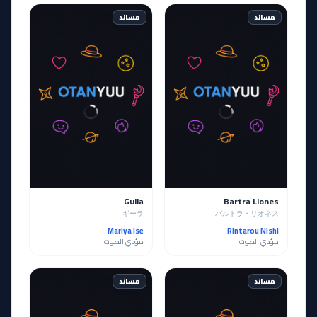
مساند
مساند
Guila
Bartra Liones
ギーラ
バルトラ・リオネス
Mariya Ise
Rintarou Nishi
مؤدي الصوت
مؤدي الصوت
مساند
مساند