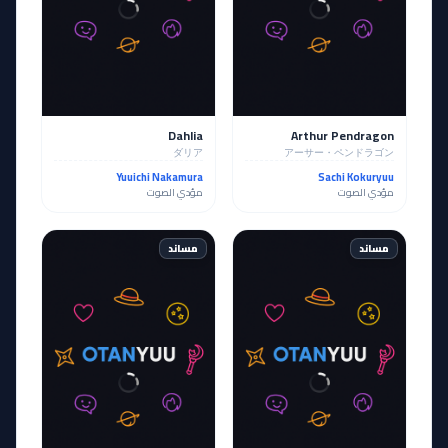
Dahlia
Arthur Pendragon
ダリア
アーサー・ペンドラゴン
Yuuichi Nakamura
Sachi Kokuryuu
مؤدي الصوت
مؤدي الصوت
مساند
مساند