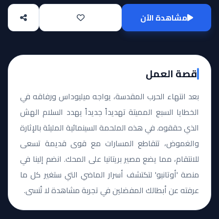
مشاهدة الآن
قصة العمل
بعد انتهاء الحرب المقدسة، يواجه ميليوداس ورفاقه في
الخطايا السبع المميتة تهديداً جديداً يهدد السلام الهش
الذي حققوه. في هذه الملحمة السينمائية المليئة بالإثارة
والغموض، تتقاطع المسارات مع قوى قديمة تسعى
للانتقام، مما يضع مصير بريتانيا على المحك. انضم إلينا في
منصة 'أوتانيو' لتكتشف أسرار الماضي التي ستغير كل ما
عرفته عن أبطالك المفضلين في تجربة مشاهدة لا تُنسى.