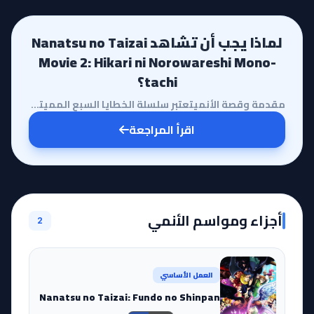
لماذا يجب أن تشاهد Nanatsu no Taizai
Movie 2: Hikari ni Norowareshi Mono-
tachi؟
مقدمة وقصة الأنميتعتبر سلسلة الخطايا السبع المميتة واحدة من أكثر الأعمال إثارة للجدل والحماس في عالم...
اقرأ المراجعة
أجزاء ومواسم الأنمي
2
العمل الأساسي
Nanatsu no Taizai: Fundo no Shinpan