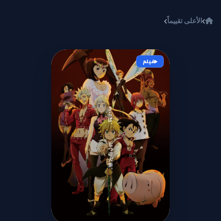
خطي إلى المحتوى
الأعلى تقييماً
Nanatsu no Taizai Movie 2: Hikari ni Norowareshi Mono-tachi
فيلم