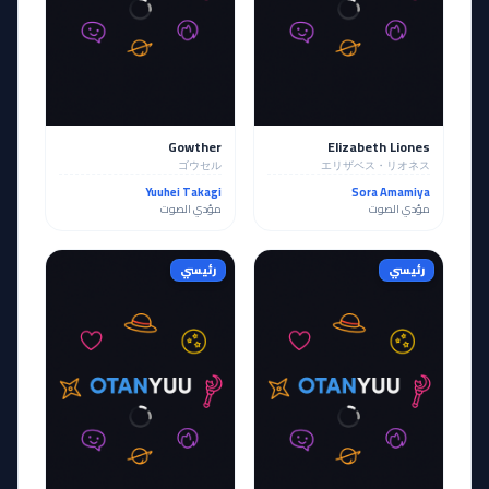
Gowther
Elizabeth Liones
ゴウセル
エリザベス・リオネス
Yuuhei Takagi
Sora Amamiya
مؤدي الصوت
مؤدي الصوت
رئيسي
رئيسي