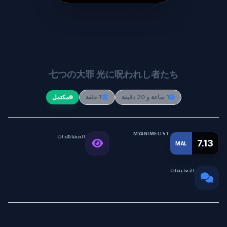
Nanatsu no Taizai Movie 2:
Hikari ni Norowareshi Mono-
tachi
七つの大罪 光に呪われし者たち
1 ساعة و 20 دقيقة
1 حلقة
مكتمل
MYANIMELIST
المشاهدات
التقييم
7.13
MAL
60.7K
العالمي
التعليقات
0