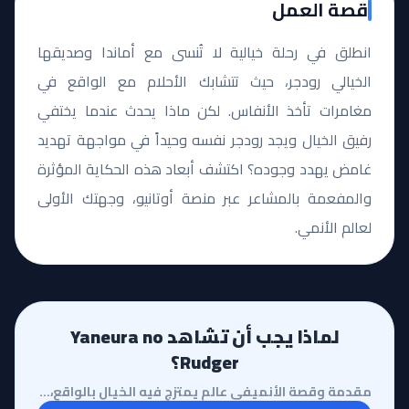
قصة العمل
انطلق في رحلة خيالية لا تُنسى مع أماندا وصديقها
الخيالي رودجر، حيث تتشابك الأحلام مع الواقع في
مغامرات تأخذ الأنفاس. لكن ماذا يحدث عندما يختفي
رفيق الخيال ويجد رودجر نفسه وحيداً في مواجهة تهديد
غامض يهدد وجوده؟ اكتشف أبعاد هذه الحكاية المؤثرة
والمفعمة بالمشاعر عبر منصة أوتانيو، وجهتك الأولى
لعالم الأنمي.
لماذا يجب أن تشاهد Yaneura no
Rudger؟
مقدمة وقصة الأنميفي عالم يمتزج فيه الخيال بالواقع، يأتينا أنمي Yaneura no Rudger ليقدم تجربة بصرية و...