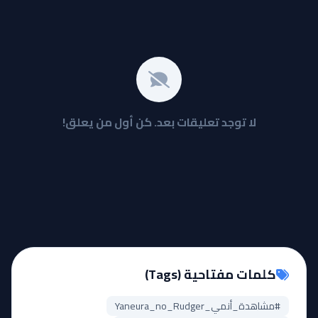
لا توجد تعليقات بعد. كن أول من يعلق!
كلمات مفتاحية (Tags)
#مشاهدة_أنمي_Yaneura_no_Rudger