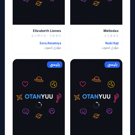
Elizabeth Liones
Meliodas
エリザベス・リオネス
メリオダス
Sora Amamiya
Yuuki Kaji
مؤدي الصوت
مؤدي الصوت
رئيسي
رئيسي