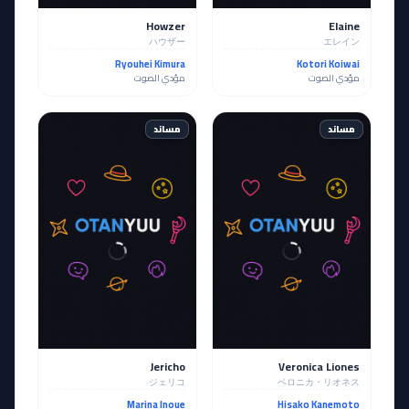
Howzer
Elaine
ハウザー
エレイン
Ryouhei Kimura
Kotori Koiwai
مؤدي الصوت
مؤدي الصوت
مساند
مساند
Jericho
Veronica Liones
ジェリコ
ベロニカ・リオネス
Marina Inoue
Hisako Kanemoto