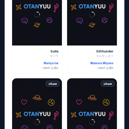
Guila
Gilthunder
ギーラ
ギルサンダー
Mariya Ise
Mamoru Miyano
مؤدي الصوت
مؤدي الصوت
مساند
مساند