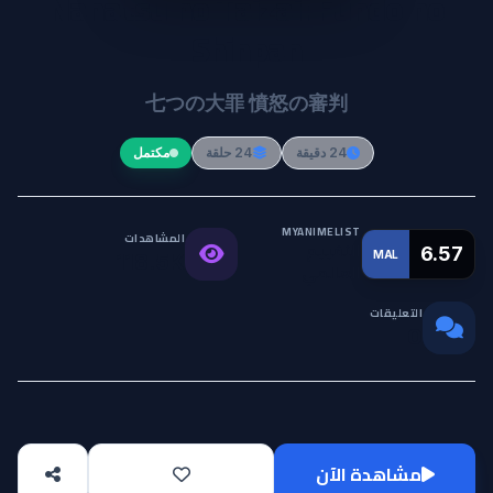
Nanatsu no Taizai: Fundo no
Shinpan
七つの大罪 憤怒の審判
24 دقيقة
24 حلقة
مكتمل
MYANIMELIST
المشاهدات
التقييم
6.57
MAL
118.5K
العالمي
التعليقات
0
مشاهدة الآن