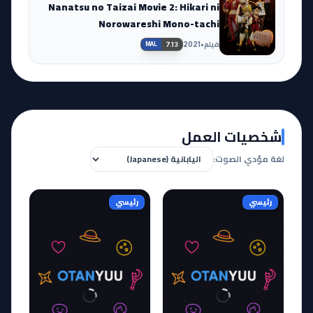
Nanatsu no Taizai Movie 2: Hikari ni
Norowareshi Mono-tachi
فيلم
•
2021
7.13
MAL
شخصيات العمل
لغة مؤدي الصوت:
رئيسي
رئيسي