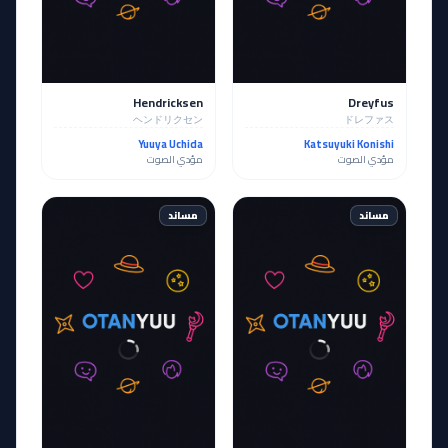
Hendricksen
Dreyfus
ヘンドリクセン
ドレファス
Yuuya Uchida
Katsuyuki Konishi
مؤدي الصوت
مؤدي الصوت
مساند
مساند