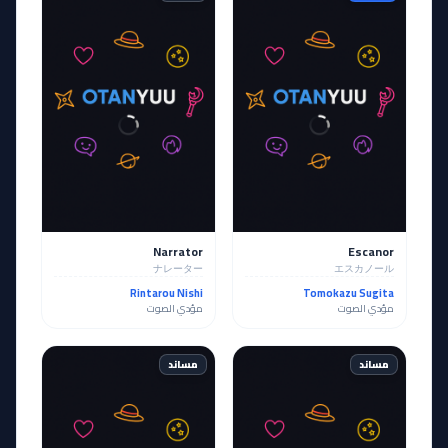
Narrator
Escanor
ナレーター
エスカノール
Rintarou Nishi
Tomokazu Sugita
مؤدي الصوت
مؤدي الصوت
مساند
مساند