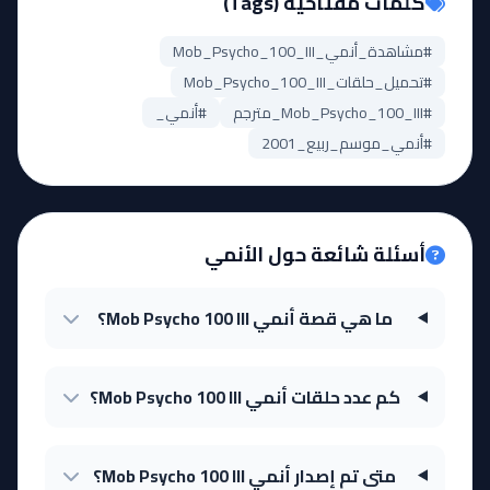
كلمات مفتاحية (Tags)
#مشاهدة_أنمي_Mob_Psycho_100_III
#تحميل_حلقات_Mob_Psycho_100_III
#Mob_Psycho_100_III_مترجم
#أنمي_
#أنمي_موسم_ربيع_2001
أسئلة شائعة حول الأنمي
ما هي قصة أنمي Mob Psycho 100 III؟
كم عدد حلقات أنمي Mob Psycho 100 III؟
متى تم إصدار أنمي Mob Psycho 100 III؟