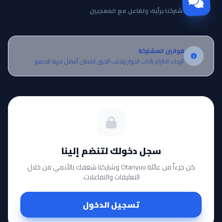
شاركنا برأيك وتفاعل مع المعجبين
قوانين المشاركة
الرجاء الالتزام بآداب الحوار وتجنب الحرق لضمان أفضل تجربة للجميع.
سجل دخولك لتنضم إلينا
كن جزءاً من عائلة Otanyuu وشاركنا شغفك بالأنمي من خلال
التعليقات والتفاعلات.
تسجيل الدخول