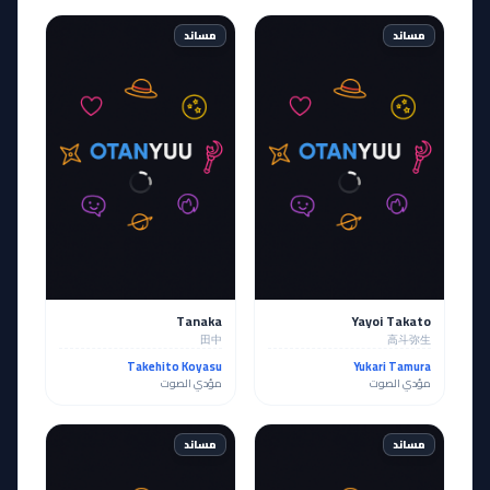
مساند
مساند
Tanaka
Yayoi Takato
田中
高斗弥生
Takehito Koyasu
Yukari Tamura
مؤدي الصوت
مؤدي الصوت
مساند
مساند