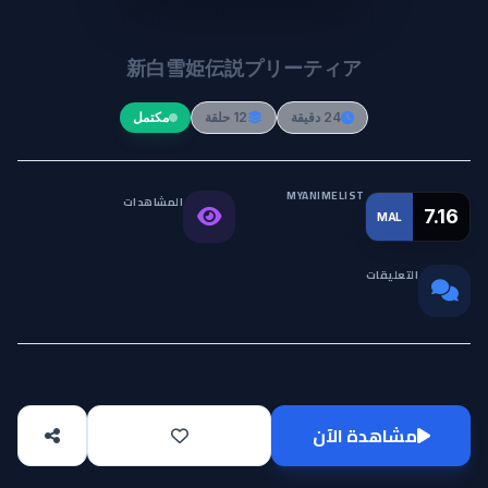
Mob Psycho 100 III
新白雪姫伝説プリーティア
24 دقيقة
12 حلقة
مكتمل
MYANIMELIST
المشاهدات
التقييم
7.16
MAL
227.0K
العالمي
التعليقات
0
مشاهدة الآن