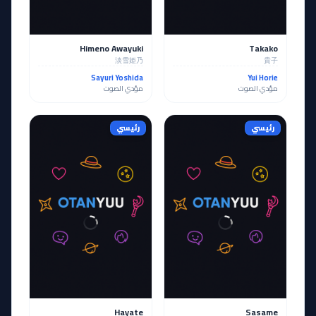
Himeno Awayuki
Takako
淡雪姫乃
貴子
Sayuri Yoshida
Yui Horie
مؤدي الصوت
مؤدي الصوت
رئيسي
رئيسي
Hayate
Sasame