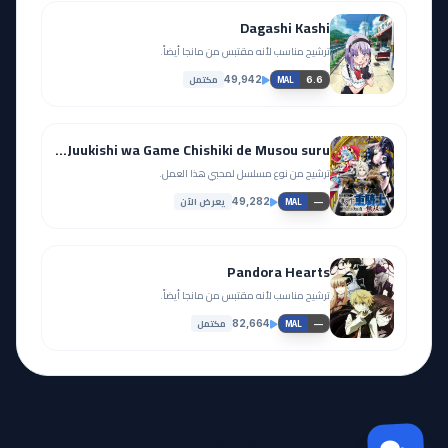
Dagashi Kashi
ترشيح مناسب لأنه مقتبس من مانجا أيضاً.
مكتمل
49,942
6.6
MAL
Tsuihou sareta Tensei Juukishi wa Game Chishiki de Musou suru
ترشيح من نوع مسلسل لمحبي هذا العمل.
يعرض الآن
49,282
—
MAL
Pandora Hearts
ترشيح مناسب لأنه مقتبس من مانجا أيضاً.
مكتمل
82,664
—
MAL
مجتمع Otanyuu