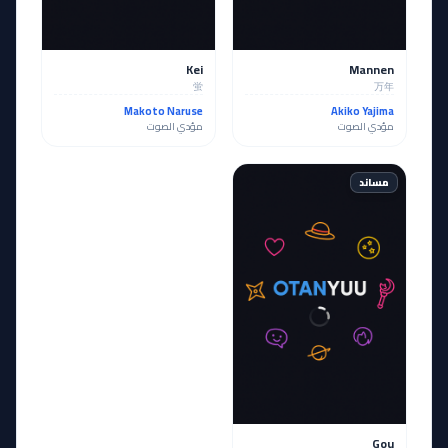
Kei
Mannen
蛍
万年
Makoto Naruse
Akiko Yajima
مؤدي الصوت
مؤدي الصوت
مساند
Gou