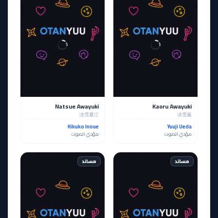
Natsue Awayuki
Kaoru Awayuki
淡雪夏江
淡雪薫
Kikuko Inoue
Yuuji Ueda
مؤدي الصوت
مؤدي الصوت
مساند
مساند