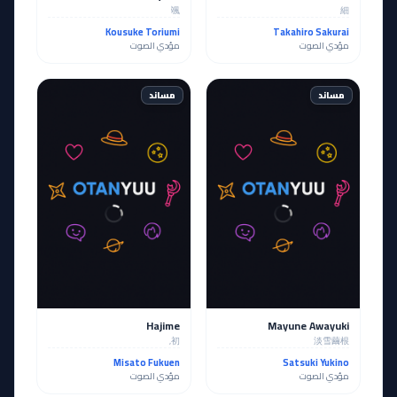
颯
細
Kousuke Toriumi
Takahiro Sakurai
مؤدي الصوت
مؤدي الصوت
مساند
مساند
Hajime
Mayune Awayuki
初,
淡雪繭根
Misato Fukuen
Satsuki Yukino
مؤدي الصوت
مؤدي الصوت