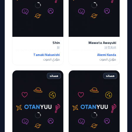
Shin
Mawata Awayuki
新
淡雪真綿
Tamaki Nakanishi
Akemi Kanda
مؤدي الصوت
مؤدي الصوت
مساند
مساند