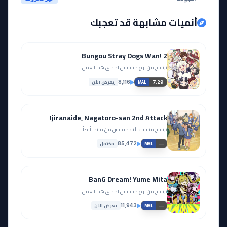
أنميات مشابهة قد تعجبك
Bungou Stray Dogs Wan! 2
ترشيح من نوع مسلسل لمحبي هذا العمل.
يعرض الآن
8,116
7.29
MAL
Ijiranaide, Nagatoro-san 2nd Attack
ترشيح مناسب لأنه مقتبس من مانجا أيضاً.
مكتمل
85,472
—
MAL
BanG Dream! Yume Mita
ترشيح من نوع مسلسل لمحبي هذا العمل.
يعرض الآن
11,943
—
MAL