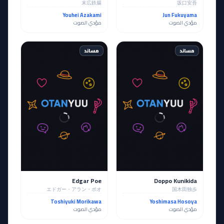
末広鉄腸
坂口安吾
Youhei Azakami
Jun Fukuyama
مؤدي الصوت
مؤدي الصوت
مساند
مساند
Edgar Poe
Doppo Kunikida
エドガー・アラン・ポオ
国木田独歩
Toshiyuki Morikawa
Yoshimasa Hosoya
مؤدي الصوت
مؤدي الصوت