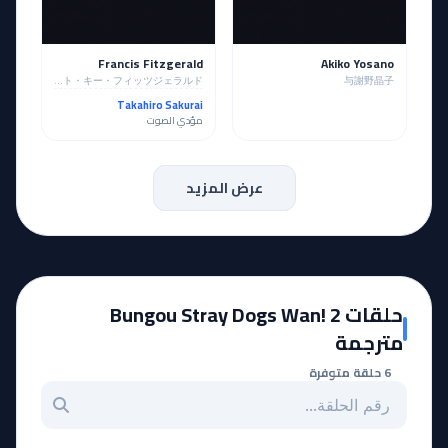
Francis Fitzgerald
Akiko Yosano
フランシス・スコット・キー・フィッツジェラルド
与謝野晶子
Takahiro Sakurai
مؤدي الصوت
عرض المزيد
حلقات Bungou Stray Dogs Wan! 2
مترجمة
6 حلقة متوفرة
بحث عن حلقة بالرقم