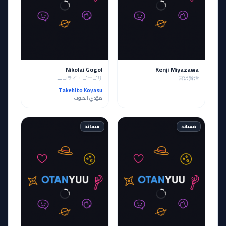
Nikolai Gogol
Kenji Miyazawa
ニコライ・ゴーゴリ
宮沢賢治
Takehito Koyasu
مؤدي الصوت
مساند
مساند