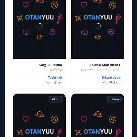
Saigiku Jouno
Louisa May Alcott
条野採菊
ルイーザ・メイ・オルコット
Yuuki Kaji
Hikaru Ueda
مؤدي الصوت
مؤدي الصوت
مساند
مساند