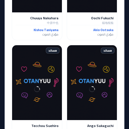
Chuuya Nakahara
Oochi Fukuchi
中原中也
福地桜痴
Kishou Taniyama
Akio Ootsuka
مؤدي الصوت
مؤدي الصوت
مساند
مساند
Tecchou Suehiro
Ango Sakaguchi