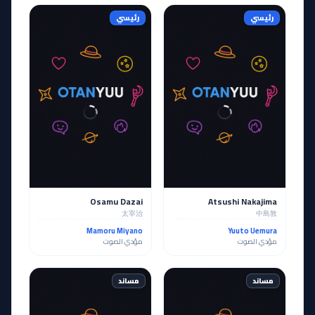
رئيسي
رئيسي
Osamu Dazai
Atsushi Nakajima
太宰治
中島敦
Mamoru Miyano
Yuuto Uemura
مؤدي الصوت
مؤدي الصوت
مساند
مساند