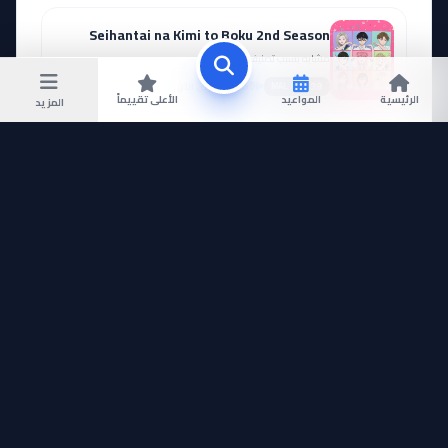
Seihantai na Kimi to Boku 2nd Season
مشابه بسبب تصنيف الكوميديا.
يعرض الآن
9,159
8.38
MAL
الرئيسية
المواعيد
الأعلى تقييماً
المزيد
Kimi no Koto ga Daidaidaidaidaisuki na 100-nin no Kanojo 3rd Season
مشابه بسبب تصنيف الكوميديا.
يعرض الآن
10,951
8.21
MAL
Azur Lane: Bisoku Zenshin! Ni!!
مشابه بسبب تصنيف الكوميديا.
يعرض الآن
10,078
6.68
MAL
Tenkou-saki no Seiso Karen na Bishoujo ga Mukashi Danshi to Omotte Issho ni Asonda Osananajimi Datta Ken
مشابه بسبب تصنيف الكوميديا.