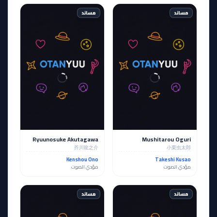
مساند
مساند
Ryuunosuke Akutagawa
Mushitarou Oguri
芥川龍之介
小栗虫太郎
Kenshou Ono
Takeshi Kusao
مؤدي الصوت
مؤدي الصوت
مساند
مساند