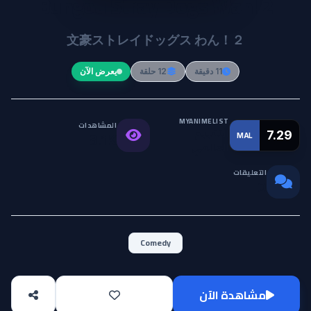
Bungou Stray Dogs Wan! 2
文豪ストレイドッグス わん！２
11 دقيقة
12 حلقة
يعرض الآن
MYANIMELIST
المشاهدات
التقييم
7.29
MAL
8.1K
العالمي
التعليقات
0
Comedy
مشاهدة الآن