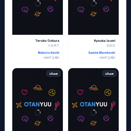
Teruko Ookura
Kyouka Izumi
大倉燁子
泉鏡花
Makoto Koichi
Sumire Morohoshi
مؤدي الصوت
مؤدي الصوت
مساند
مساند