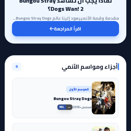
لماذا يجب أن تشاهد Bungou Stray
Dogs Wan! 2؟
مقدمة وقصة الأنمييعود إلينا عالم Bungou Stray Dogs في قالب مختلف تماماً من خلال سلسلة Bungou Stray D...
اقرأ المراجعة
أجزاء ومواسم الأنمي
6
الموسم الأول
Bungou Stray Dogs
مسلسل
•
2016
—
MAL