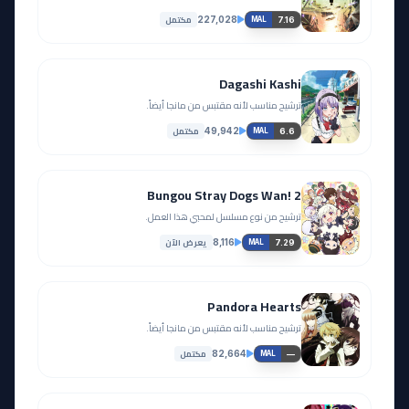
مكتمل
227,028
7.16
MAL
Dagashi Kashi
ترشيح مناسب لأنه مقتبس من مانجا أيضاً.
مكتمل
49,942
6.6
MAL
Bungou Stray Dogs Wan! 2
ترشيح من نوع مسلسل لمحبي هذا العمل.
يعرض الآن
8,116
7.29
MAL
Pandora Hearts
ترشيح مناسب لأنه مقتبس من مانجا أيضاً.
مكتمل
82,664
—
MAL