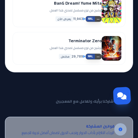
BanG Dream! Yume Mita
ترشيح من نوع مسلسل لمحبي هذا العمل.
يعرض الآن
11,943
—
MAL
Terminator Zero
ترشيح من نوع مسلسل لمحبي هذا العمل.
مكتمل
29,789
—
MAL
مجتمع Otanyuu
شاركنا برأيك وتفاعل مع المعجبين
قوانين المشاركة
الرجاء الالتزام بآداب الحوار وتجنب الحرق لضمان أفضل تجربة للجميع.