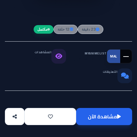
Ijiranaide, Nagatoro-san 2nd
Attack
23 دقيقة
12 حلقة
مكتمل
المشاهدات
MYANIMELIST
—
MAL
التقييم العالمي
85.5K
التعليقات
0
مشاهدة الآن