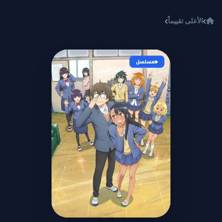
خطي إلى المحتوى
الأعلى تقييماً
Ijiranaide, Nagatoro-san 2nd Attack
مسلسل