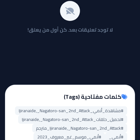
لا توجد تعليقات بعد. كن أول من يعلق!
كلمات مفتاحية (Tags)
#مشاهدة_أنمي_Ijiranaide,_Nagatoro-san_2nd_Attack
#تحميل_حلقات_Ijiranaide,_Nagatoro-san_2nd_Attack
#Ijiranaide,_Nagatoro-san_2nd_Attack_مترجم
#أنمي_
#أنمي_موسم_غير_معروف_2023