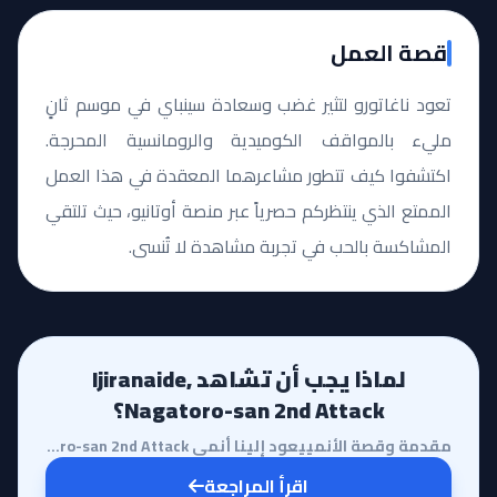
قصة العمل
تعود ناغاتورو لتثير غضب وسعادة سينباي في موسم ثانٍ
مليء بالمواقف الكوميدية والرومانسية المحرجة.
اكتشفوا كيف تتطور مشاعرهما المعقدة في هذا العمل
الممتع الذي ينتظركم حصرياً عبر منصة أوتانيو، حيث تلتقي
المشاكسة بالحب في تجربة مشاهدة لا تُنسى.
لماذا يجب أن تشاهد Ijiranaide,
Nagatoro-san 2nd Attack؟
مقدمة وقصة الأنمييعود إلينا أنمي Ijiranaide, Nagatoro-san 2nd Attack ليكمل رحلة التناغم العاطفي المث...
اقرأ المراجعة