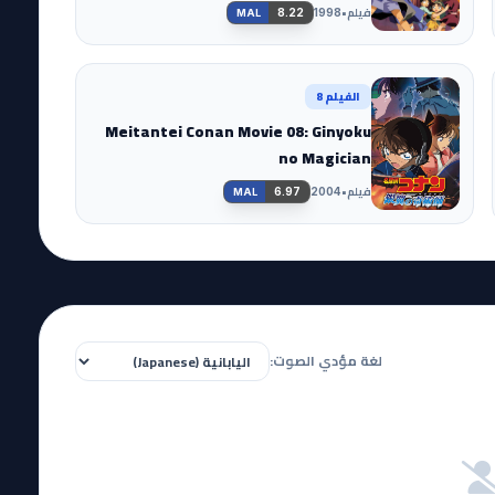
فيلم
•
8.22
1998
MAL
الفيلم 8
Meitantei Conan Movie 08: Ginyoku
no Magician
فيلم
•
6.97
2004
MAL
لغة مؤدي الصوت: