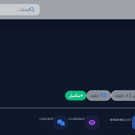
ابحث...
Meita
nan Movie 14: Ten
no Lost S
1 حلقة
مكتمل
المشاهدات
التعليقات
MYANIMELIST
التقييم العالمي
0
2.6K