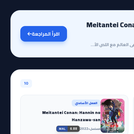
Meitantei Conan Movie 1:
اقرأ المراجعة
هل تساءلت يوماً ماذا يحدث عندما يجتمع أذكى محقق في العالم مع اللص الأكثر مراوغة في سماء مفتوحة لا مف...
10
العمل الأساسي
Meitantei Conan: Hannin no
Hanzawa-san
مسلسل
•
6.88
2022
MAL