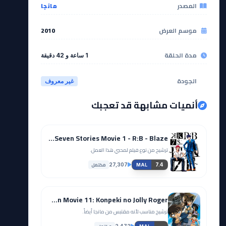
المصدر
مانجا
موسم العرض
2010
مدة الحلقة
1 ساعة و 42 دقيقة
الجودة
غير معروف
أنميات مشابهة قد تعجبك
K: Seven Stories Movie 1 - R:B - Blaze
ترشيح من نوع فيلم لمحبي هذا العمل.
مكتمل
27,307
7.4
MAL
Meitantei Conan Movie 11: Konpeki no Jolly Roger
ترشيح مناسب لأنه مقتبس من مانجا أيضاً.
2,472
—