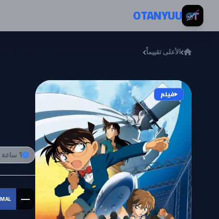
خطي إلى المحتوى
OTANYUU
الأعلى تقييماً
ntei Conan Movie 14: Tenkuu no Lost Ship
kuu
فيلم
hip
1 ساعة و 42 دقيقة
—
MAL