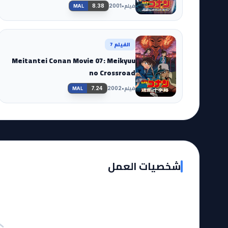
فيلم
•
8.38
2001
MAL
الفيلم 7
Meitantei Conan Movie 07: Meikyuu
no Crossroad
فيلم
•
7.24
2002
MAL
شخصيات العمل