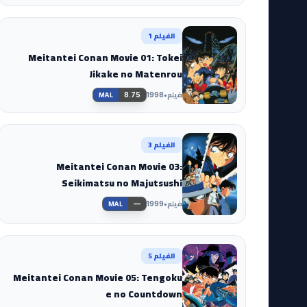
الفيلم 1
Meitantei Conan Movie 01: Tokei
Jikake no Matenrou
فيلم
•
8.75
1998
MAL
الفيلم 3
Meitantei Conan Movie 03:
Seikimatsu no Majutsushi
فيلم
•
—
1999
MAL
الفيلم 5
Meitantei Conan Movie 05: Tengoku
e no Countdown