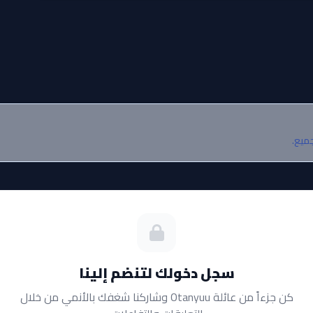
جميع.
سجل دخولك لتنضم إلينا
كن جزءاً من عائلة Otanyuu وشاركنا شغفك بالأنمي من خلال