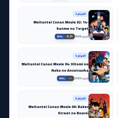
الفيلم 2
Meitantei Conan Movie 02: 14-
banme no Target
فيلم
•
6.31
1998
MAL
الفيلم 4
Meitantei Conan Movie 04: Hitomi no
Naka no Ansatsusha
فيلم
•
—
2000
MAL
الفيلم 6
Meitantei Conan Movie 06: Baker
Street no Bourei