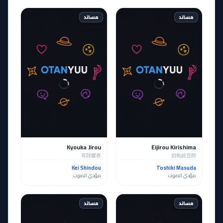
مساند
مساند
Kyouka Jirou
Eijirou Kirishima
耳郎響香
切島鋭児郎
Kei Shindou
Toshiki Masuda
مؤدي الصوت
مؤدي الصوت
مساند
مساند