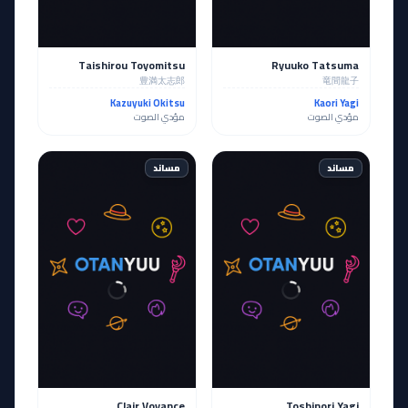
Taishirou Toyomitsu
Ryuuko Tatsuma
豊満太志郎
竜間龍子
Kazuyuki Okitsu
Kaori Yagi
مؤدي الصوت
مؤدي الصوت
مساند
مساند
Clair Voyance
Toshinori Yagi