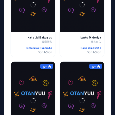
Katsuki Bakugou
Izuku Midoriya
爆豪勝己
緑谷出久
Nobuhiko Okamoto
Daiki Yamashita
مؤدي الصوت
مؤدي الصوت
رئيسي
رئيسي