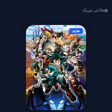
خطي إلى المحتوى
الأعلى تقييماً
Boku no Hero Academia the Movie 3: World Heroes' Mission
فيلم