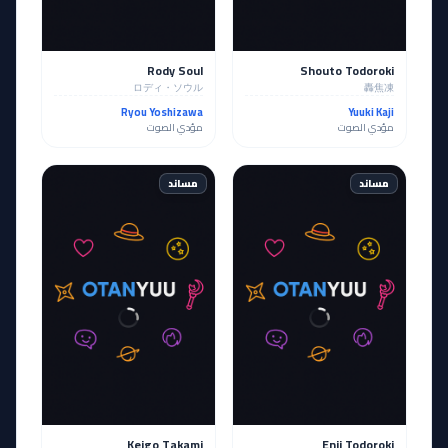
Rody Soul
Shouto Todoroki
ロディ・ソウル
轟焦凍
Ryou Yoshizawa
Yuuki Kaji
مؤدي الصوت
مؤدي الصوت
مساند
مساند
Keigo Takami
Enji Todoroki