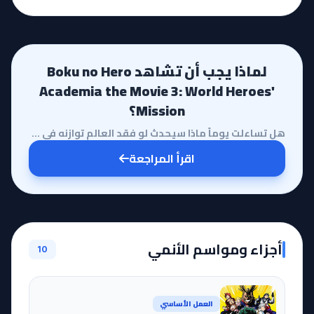
لماذا يجب أن تشاهد Boku no Hero
Academia the Movie 3: World Heroes'
Mission؟
هل تساءلت يوماً ماذا سيحدث لو فقد العالم توازنه في لحظة واحدة بسبب تهديد يتربص بكل أصحاب القدرات الخ...
اقرأ المراجعة
أجزاء ومواسم الأنمي
10
العمل الأساسي