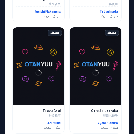
鷹見啓悟
轟炎司
Yuuichi Nakamura
Tetsu Inada
مؤدي الصوت
مؤدي الصوت
مساند
مساند
Tsuyu Asui
Ochako Uraraka
蛙吹梅雨
麗日お茶子
Aoi Yuuki
Ayane Sakura
مؤدي الصوت
مؤدي الصوت