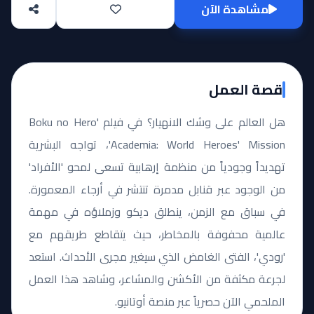
مشاهدة الآن
قصة العمل
هل العالم على وشك الانهيار؟ في فيلم 'Boku no Hero
Academia: World Heroes' Mission'، تواجه البشرية
تهديداً وجودياً من منظمة إرهابية تسعى لمحو 'الأفراد'
من الوجود عبر قنابل مدمرة تنتشر في أرجاء المعمورة.
في سباق مع الزمن، ينطلق ديكو وزملاؤه في مهمة
عالمية محفوفة بالمخاطر، حيث يتقاطع طريقهم مع
'رودي'، الفتى الغامض الذي سيغير مجرى الأحداث. استعد
لجرعة مكثفة من الأكشن والمشاعر، وشاهد هذا العمل
الملحمي الآن حصرياً عبر منصة أوتانيو.