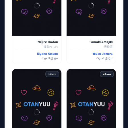
Nejire Hadou
Tamaki Amajiki
波動ねじれ
天喰環
Kiyono Yasuno
Yuuto Uemura
مؤدي الصوت
مؤدي الصوت
مساند
مساند