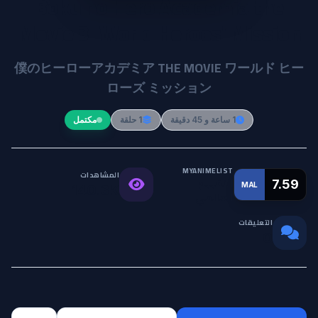
Boku no Hero Academia the
Movie 3: World Heroes' Mission
僕のヒーローアカデミア THE MOVIE ワールド ヒー
ローズ ミッション
1 ساعة و 45 دقيقة
1 حلقة
مكتمل
MYANIMELIST
المشاهدات
التقييم
7.59
MAL
140.3K
العالمي
التعليقات
0