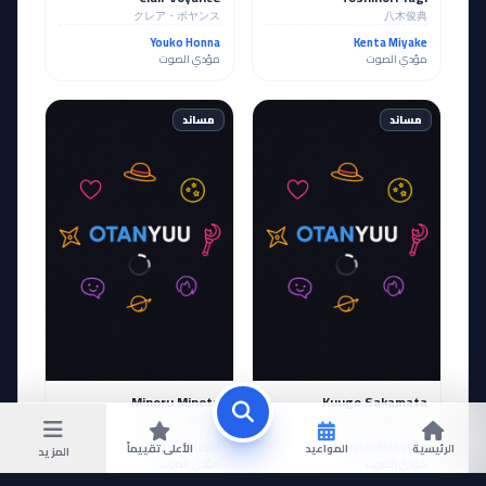
クレア・ボヤンス
八木俊典
Youko Honna
Kenta Miyake
مؤدي الصوت
مؤدي الصوت
مساند
مساند
Minoru Mineta
Kuugo Sakamata
峰田実
逆俣空悟
Ryou Hirohashi
Shuuhei Matsuda
الرئيسية
المواعيد
الأعلى تقييماً
المزيد
مؤدي الصوت
مؤدي الصوت