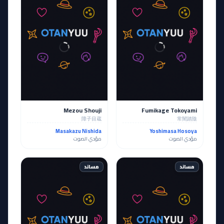
Mezou Shouji
Fumikage Tokoyami
障子目蔵
常闇踏陰
Masakazu Nishida
Yoshimasa Hosoya
مؤدي الصوت
مؤدي الصوت
مساند
مساند