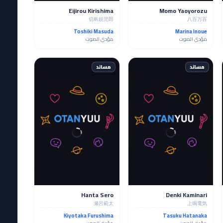
Eijirou Kirishima
Momo Yaoyorozu
切島鋭児郎
八百万百
Toshiki Masuda
Marina Inoue
مؤدي الصوت
مؤدي الصوت
مساند
مساند
Hanta Sero
Denki Kaminari
瀬呂範太
上鳴電気
Kiyotaka Furushima
Tasuku Hatanaka