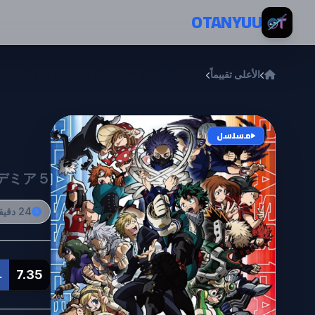
خطي إلى المحتوى
OTANYUU
الأعلى تقييماً
Boku no Hero Academia 5th Season
son
مسلسل
デミア５
24 دقيقة
7.35
L