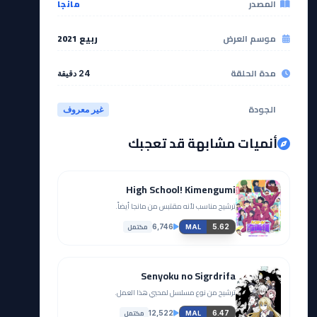
المصدر
مانجا
موسم العرض
ربيع 2021
مدة الحلقة
24 دقيقة
الجودة
غير معروف
أنميات مشابهة قد تعجبك
High School! Kimengumi
ترشيح مناسب لأنه مقتبس من مانجا أيضاً.
مكتمل
6,746
5.62
MAL
Senyoku no Sigrdrifa
ترشيح من نوع مسلسل لمحبي هذا العمل.
مكتمل
12,522
6.47
MAL