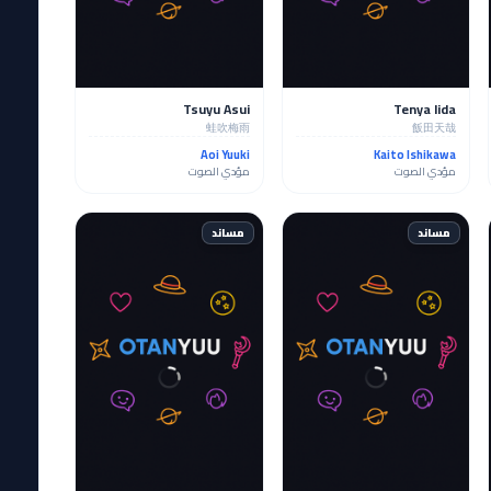
Tsuyu Asui
Tenya Iida
蛙吹梅雨
飯田天哉
Aoi Yuuki
Kaito Ishikawa
مؤدي الصوت
مؤدي الصوت
مساند
مساند