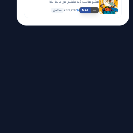
ترشيح مناسب لأنه مقتبس من مانجا أيضاً.
مكتمل
203,237
—
MAL