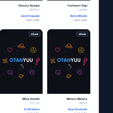
Shouta Aizawa
Toshinori Yagi
相澤消太
八木俊典
Junichi Suwabe
Kenta Miyake
مؤدي الصوت
مؤدي الصوت
مساند
مساند
Mina Ashido
Minoru Mineta
芦戸三奈
峰田実
Eri Kitamura
Ryou Hirohashi