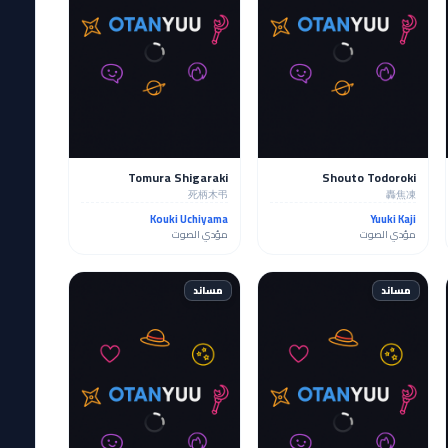
Tomura Shigaraki
Shouto Todoroki
死柄木弔
轟焦凍
Kouki Uchiyama
Yuuki Kaji
مؤدي الصوت
مؤدي الصوت
مساند
مساند