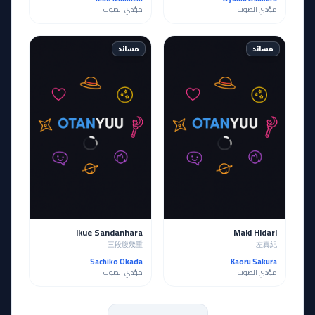
مؤدي الصوت
مؤدي الصوت
مساند
مساند
Ikue Sandanhara
Maki Hidari
三段腹幾重
左真紀
Sachiko Okada
Kaoru Sakura
مؤدي الصوت
مؤدي الصوت