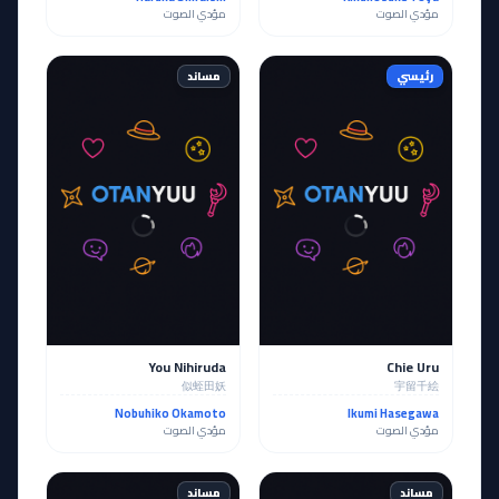
مؤدي الصوت
مؤدي الصوت
رئيسي
مساند
You Nihiruda
Chie Uru
似蛭田妖
宇留千絵
Nobuhiko Okamoto
Ikumi Hasegawa
مؤدي الصوت
مؤدي الصوت
مساند
مساند