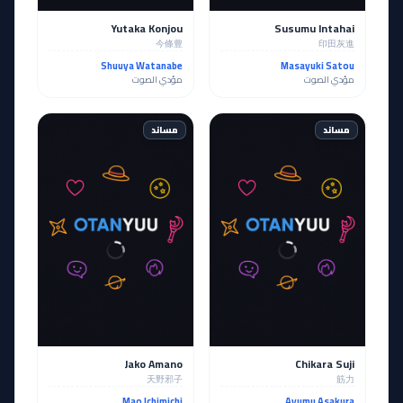
Yutaka Konjou
Susumu Intahai
今條豊
印田灰進
Shuuya Watanabe
Masayuki Satou
مؤدي الصوت
مؤدي الصوت
مساند
مساند
Jako Amano
Chikara Suji
天野邪子
筋力
Mao Ichimichi
Ayumu Asakura