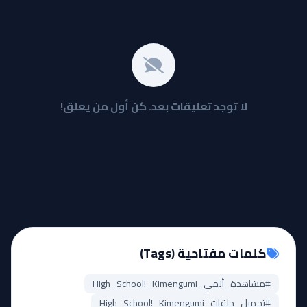
لا توجد تعليقات بعد. كن أول من يعلق!
كلمات مفتاحية (Tags)
#مشاهدة_أنمي_High_School!_Kimengumi
#تحميل_حلقات_High_School!_Kimengumi