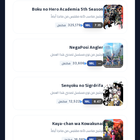
Boku no Hero Academia 5th Season
ترشيح مناسب لأنه مقتبس من مانجا أيضاً.
مكتمل
325,179
7.35
MAL
NegaPosi Angler
ترشيح من نوع مسلسل لمحبي هذا العمل.
مكتمل
33,606
—
MAL
Senyoku no Sigrdrifa
ترشيح من نوع مسلسل لمحبي هذا العمل.
مكتمل
12,522
6.47
MAL
Kaya-chan wa Kowakunai
ترشيح مناسب لأنه مقتبس من مانجا أيضاً.
مكتمل
16,061
—
MAL