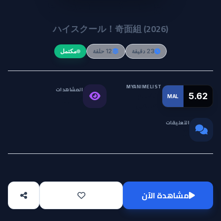
High School! Kimengumi
ハイスクール！奇面組 (2026)
23 دقيقة
12 حلقة
مكتمل
MYANIMELIST
المشاهدات
التقييم
5.62
MAL
6.7K
العالمي
التعليقات
0
مشاهدة الآن