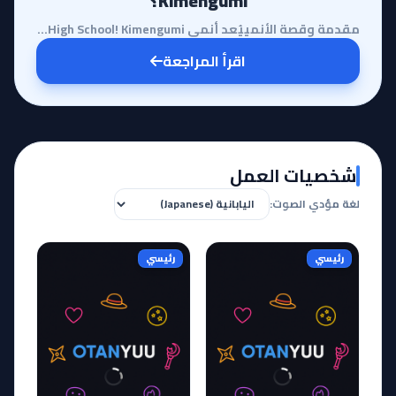
Kimengumi؟
مقدمة وقصة الأنمييُعد أنمي High School! Kimengumi أيقونة كلاسيكية في عالم الكوميديا المدرسية التي تر...
اقرأ المراجعة
شخصيات العمل
لغة مؤدي الصوت:
رئيسي
رئيسي