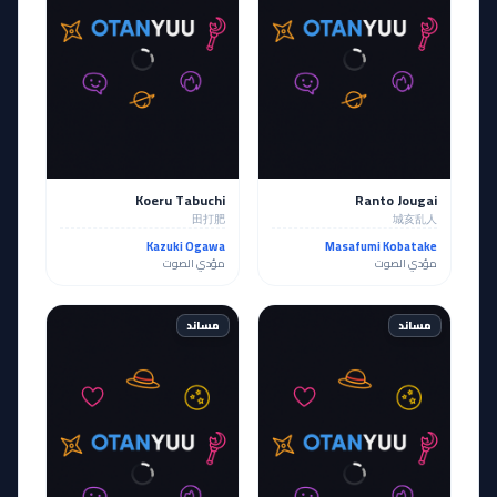
Koeru Tabuchi
Ranto Jougai
田打肥
城亥乱人
Kazuki Ogawa
Masafumi Kobatake
مؤدي الصوت
مؤدي الصوت
مساند
مساند