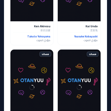
Ken Akiresu
Kai Undo
亜切須腱
雲童塊
Takuto Yokoyama
Yuusuke Kobayashi
مؤدي الصوت
مؤدي الصوت
مساند
مساند