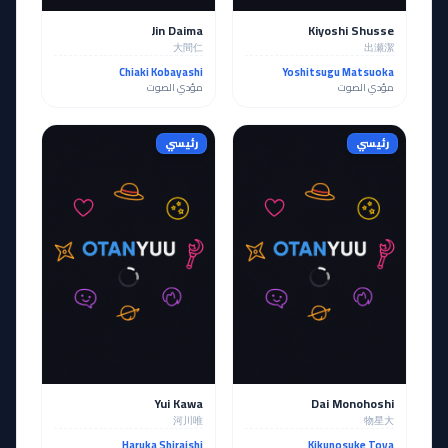
Jin Daima
Kiyoshi Shusse
大間仁
出瀬潔
Chiaki Kobayashi
Yoshitsugu Matsuoka
مؤدي الصوت
مؤدي الصوت
رئيسي
رئيسي
Yui Kawa
Dai Monohoshi
河川唯
物星大
Haruka Shiraishi
Kikunosuke Toya