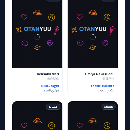
Kensaku Meri
Omiya Nakasudou
米利堅作
中須藤臣也
Yuuhi Asagiri
Toshiki Horikita
مؤدي الصوت
مؤدي الصوت
مساند
مساند