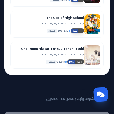
The God of High School
ترشيح مناسب لأنه مقتبس من مانجا أيضاً.
مكتمل
203,237
—
MAL
One Room Hiatari Futsuu Tenshi-tsuki
ترشيح مناسب لأنه مقتبس من مانجا أيضاً.
مكتمل
92,917
7.04
MAL
مجتمع Otanyuu
شاركنا برأيك وتفاعل مع المعجبين