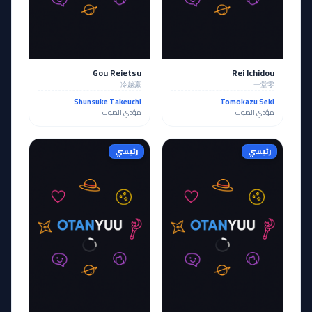
Gou Reietsu
Rei Ichidou
冷越豪
一堂零
Shunsuke Takeuchi
Tomokazu Seki
مؤدي الصوت
مؤدي الصوت
رئيسي
رئيسي