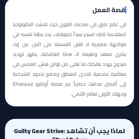
قصة العمل
في عالم غارق في صراعات القوى حيث تلاشت التكنولوجيا
المتقدمة لتترك السحر سيداً للموقف، يجد بطلنا نفسه في
مواجهة مصيرية لا تقبل القسمة على اثنين. بين إرث
بشري معقد وطبيعة الـ Gear الغامضة، يظهر تهديد
مزدوج يهدد بتفكيك ما تبقى من توازن هش. انغمس في
مغامرة ملحمية تتحدى المنطق وتدفع بحدود الشجاعة
إلى أقصى مداها، حصرياً عبر منصة أوتانيو (Otanyuu)
وجهتك الأولى لعالم الأنمي.
لماذا يجب أن تشاهد Guilty Gear Strive: