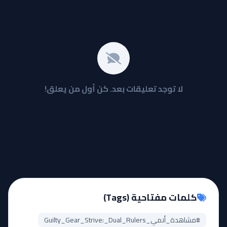
لا توجد تعليقات بعد. كن أول من يعلق!
كلمات مفتاحية (Tags)
#مشاهدة_أنمي_Guilty_Gear_Strive:_Dual_Rulers