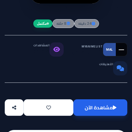
Guilty Gear Strive: Dual Rulers
24 دقيقة
8 حلقة
مكتمل
المشاهدات
MYANIMELIST
—
MAL
التقييم العالمي
31.0K
التعليقات
0
مشاهدة الآن