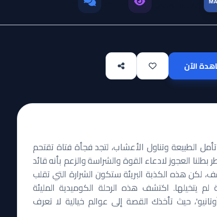
MA
التقييم العالمي
0
41.7K
دة الآن
ل الطبيعة وتناول الأعشاب، لتجد فجأة فتاة تقتحم
 بطلنا العجوز لادعاء القوة والشراسة والزعم بأنه قائد
، لكن هذه الكذبة البريئة ستكون الشرارة التي تقلب
م يتخيلها. اكتشف هذه الرحلة الكوميدية المليئة
تانيو'، حيث تأخذك القصة إلى عوالم خيالية لا تعرف