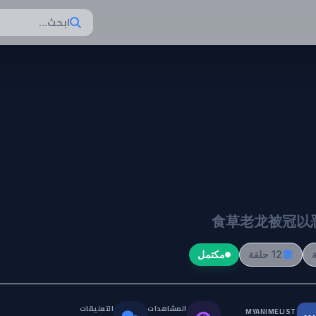
ابحث...
Yowai 5000-nen no S
000-nen no Soush
arenaki Jaryuu Nin
食草老龙被冠以
12 حلقة
مكتمل
المشاهدات
التعليقات
MYANIMELIST