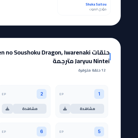
Shuka Saitou
مؤدي الصوت
حلقات  no Soushoku Dragon, Iwarenaki
Jaryuu Nintei مترجمة
12 حلقة متوفرة
EP
EP
2
1
مشاهدة
مشاهدة
EP
EP
6
5