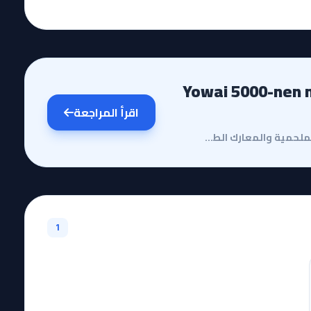
Yowai 5000-nen no Soushoku
اقرأ المراجعة
مقدمة وقصة الأنميفي عالم الأنمي المليء بالصراعات الملحمية والمعارك الطاحنة، يبرز أنمي Yowai 5000-nen...
1