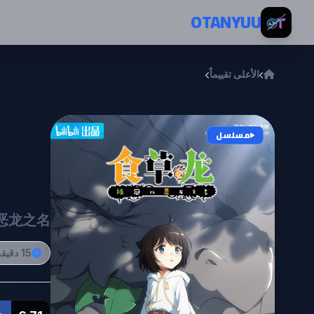
خطي إلى المحتوى
OTANYUU
الأعلى تقييماً
oushoku Dragon, Iwarenaki Jaryuu Nintei
oku
مسلسل
tei
恶龙之名
15 دقيقة