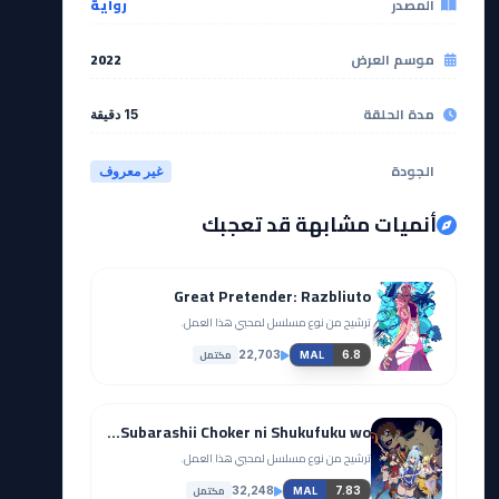
المصدر
رواية
موسم العرض
2022
مدة الحلقة
15 دقيقة
الجودة
غير معروف
أنميات مشابهة قد تعجبك
Great Pretender: Razbliuto
ترشيح من نوع مسلسل لمحبي هذا العمل.
مكتمل
22,703
6.8
MAL
Kono Subarashii Sekai ni Shukufuku wo!: Kono Subarashii Choker ni Shukufuku wo!
ترشيح من نوع مسلسل لمحبي هذا العمل.
مكتمل
32,248
7.83
MAL