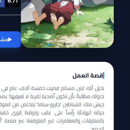
6.71
L
مشاه
قصة العمل
تخيل أنك تنين مسالم قضيت خمسة آلاف عام في تأم
خلوتك مطالبةً بأن تكون أضحية لقرية لا تعرفها! يضطر
جيش ملك الشياطين 'جاريو-ساما' ليتخلص من الموقف
حياته الهادئة رأساً على عقب وتوقظ قوى خفية ل
بالمفارقات والمغامرات غير المتوقعة عبر منصة 'أو
الحدود.