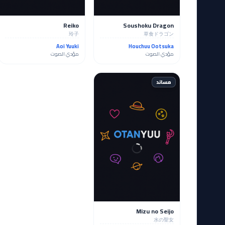
Reiko
Soushoku Dragon
玲子
草食ドラゴン
Aoi Yuuki
Houchuu Ootsuka
مؤدي الصوت
مؤدي الصوت
مساند
Mizu no Seijo
水の聖女