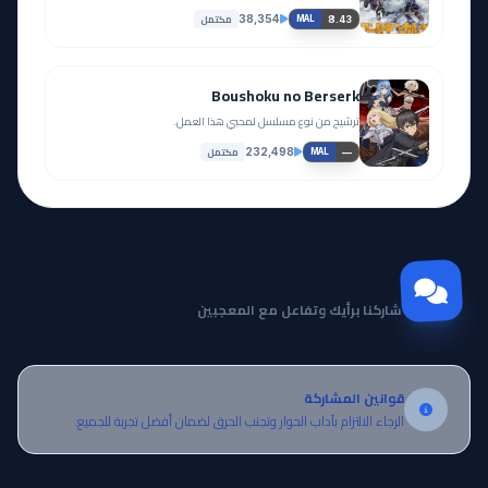
مكتمل
38,354
8.43
MAL
Boushoku no Berserk
ترشيح من نوع مسلسل لمحبي هذا العمل.
مكتمل
232,498
—
MAL
مجتمع Otanyuu
شاركنا برأيك وتفاعل مع المعجبين
قوانين المشاركة
الرجاء الالتزام بآداب الحوار وتجنب الحرق لضمان أفضل تجربة للجميع.