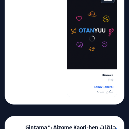
مساند
Hinowa
日輪
Tomo Sakurai
مؤدي الصوت
حلقات Gintama°: Aizome Kaori-hen