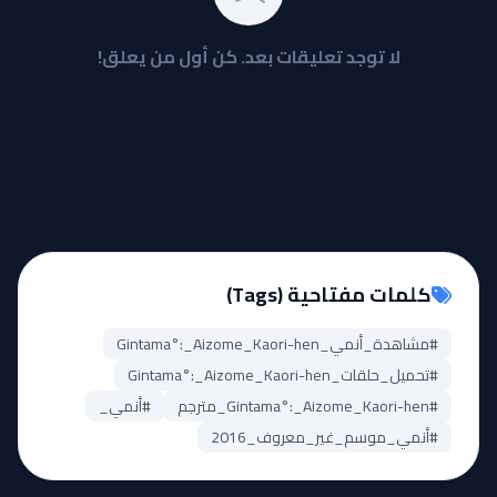
لا توجد تعليقات بعد. كن أول من يعلق!
كلمات مفتاحية (Tags)
#مشاهدة_أنمي_Gintama°:_Aizome_Kaori-hen
#تحميل_حلقات_Gintama°:_Aizome_Kaori-hen
#Gintama°:_Aizome_Kaori-hen_مترجم
#أنمي_
#أنمي_موسم_غير_معروف_2016