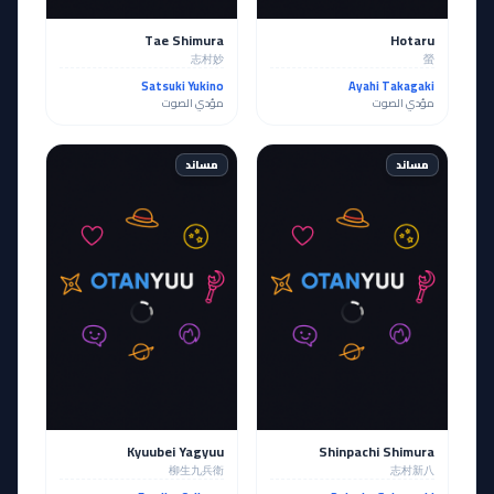
Tae Shimura
Hotaru
志村妙
螢
Satsuki Yukino
Ayahi Takagaki
مؤدي الصوت
مؤدي الصوت
مساند
مساند
Kyuubei Yagyuu
Shinpachi Shimura
柳生九兵衛
志村新八