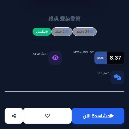
Gintama°: Aizome Kaori-hen
銀魂 愛染香篇
26 دقيقة
2 حلقة
مكتمل
MYANIMELIST
المشاهدات
التقييم
8.37
MAL
13.1K
العالمي
التعليقات
0
مشاهدة الآن