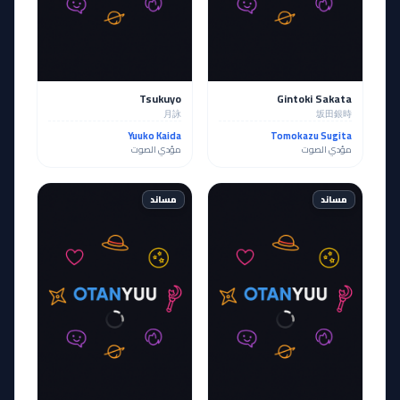
Tsukuyo
Gintoki Sakata
月詠
坂田銀時
Yuuko Kaida
Tomokazu Sugita
مؤدي الصوت
مؤدي الصوت
مساند
مساند