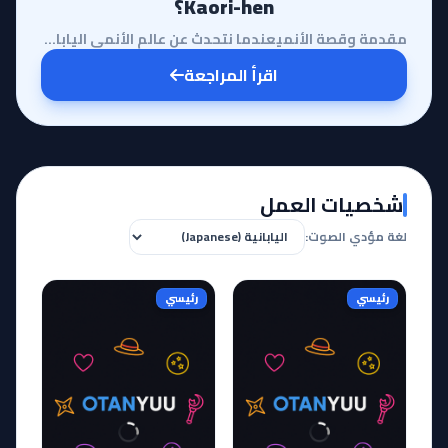
Kaori-hen؟
مقدمة وقصة الأنميعندما نتحدث عن عالم الأنمي الياباني، يبرز اسم 'جينتاما' كظاهرة فريدة من نوعها، لا ت...
اقرأ المراجعة
شخصيات العمل
لغة مؤدي الصوت:
رئيسي
رئيسي