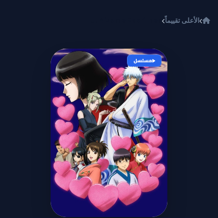
خطي إلى المحتوى
الأعلى تقييماً
Gintama°: Aizome Kaori-hen
مسلسل