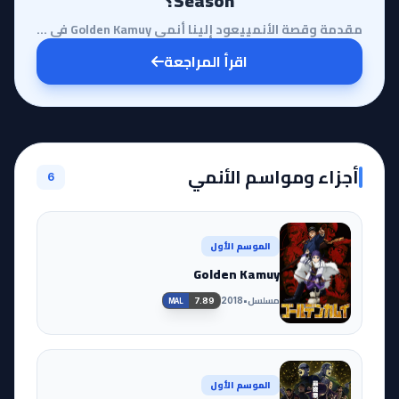
Season؟
مقدمة وقصة الأنمييعود إلينا أنمي Golden Kamuy في موسمه الثالث ليأخذنا في رحلة ملحمية تتجاوز حدود الت...
اقرأ المراجعة
أجزاء ومواسم الأنمي
6
الموسم الأول
Golden Kamuy
مسلسل
•
2018
7.89
MAL
الموسم الأول