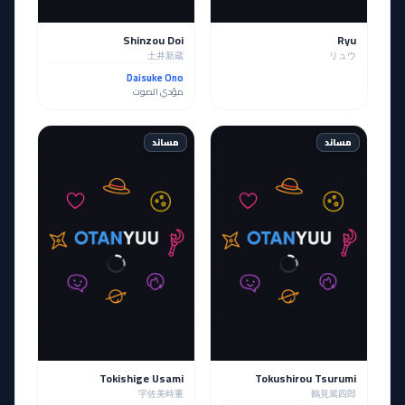
Shinzou Doi
Ryu
土井新蔵
リュウ
Daisuke Ono
مؤدي الصوت
مساند
مساند
Tokishige Usami
Tokushirou Tsurumi
宇佐美時重
鶴見篤四郎