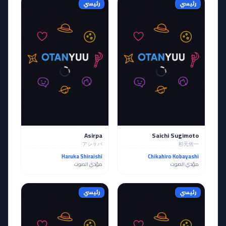
رئيسي
رئيسي
Asirpa
Saichi Sugimoto
アシㇼパ
杉元佐一
Haruka Shiraishi
Chikahiro Kobayashi
مؤدي الصوت
مؤدي الصوت
رئيسي
رئيسي