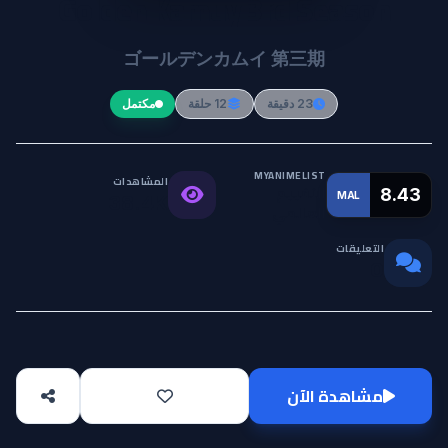
Golden Kamuy 3rd Season
ゴールデンカムイ 第三期
23 دقيقة
12 حلقة
مكتمل
MYANIMELIST
المشاهدات
التقييم
8.43
MAL
38.4K
العالمي
التعليقات
0
مشاهدة الآن