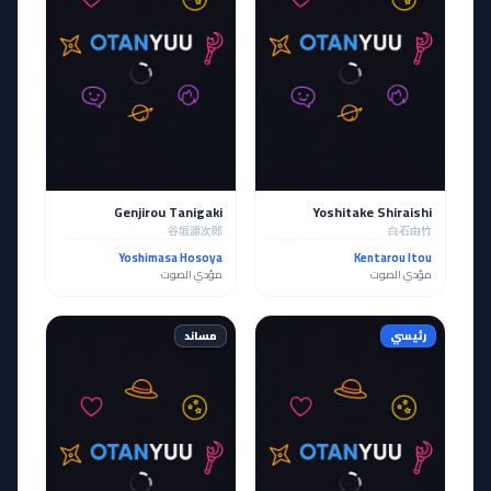
Genjirou Tanigaki
Yoshitake Shiraishi
谷垣源次郎
白石由竹
Yoshimasa Hosoya
Kentarou Itou
مؤدي الصوت
مؤدي الصوت
رئيسي
مساند