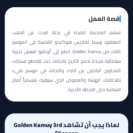
قصة العمل
تستمر الملحمة الباردة في رحلة البحث عن الذهب
المفقود وسط تضاريس هوكايدو القاسية في الموسم
الثالث من Golden Kamuy. انضم إلى 'أوتانيو' لتعيش تجربة
سينمائية فريدة تدمج التاريخ بالدراما، حيث تتقاطع مسارات
المحاربين الباحثين عن الثراء والنجاة، في موسم مليء
بالتحالفات الهشة والغموض الذي سيبقيك متسمراً أمام
الشاشة حتى اللحظة الأخيرة.
لماذا يجب أن تشاهد Golden Kamuy 3rd