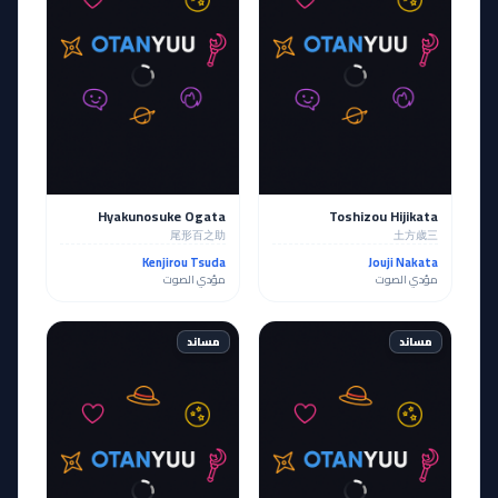
Hyakunosuke Ogata
Toshizou Hijikata
尾形百之助
土方歳三
Kenjirou Tsuda
Jouji Nakata
مؤدي الصوت
مؤدي الصوت
مساند
مساند