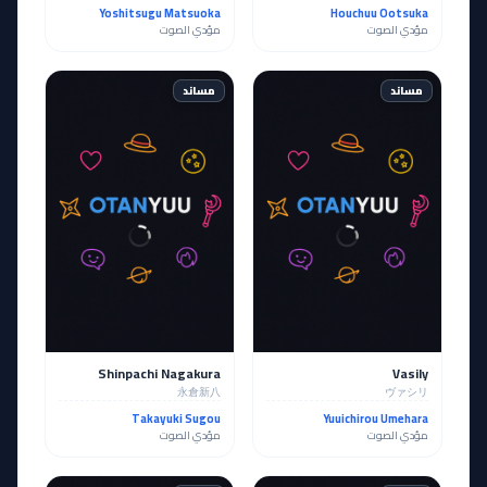
Yoshitsugu Matsuoka
Houchuu Ootsuka
مؤدي الصوت
مؤدي الصوت
مساند
مساند
Shinpachi Nagakura
Vasily
永倉新八
ヴァシリ
Takayuki Sugou
Yuuichirou Umehara
مؤدي الصوت
مؤدي الصوت