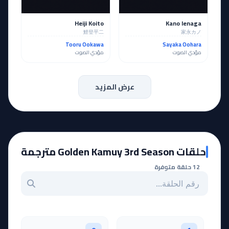
Heiji Koito
Kano Ienaga
鯉登平二
家永カノ
Tooru Ookawa
Sayaka Oohara
مؤدي الصوت
مؤدي الصوت
عرض المزيد
حلقات Golden Kamuy 3rd Season مترجمة
12 حلقة متوفرة
بحث عن حلقة بالرقم