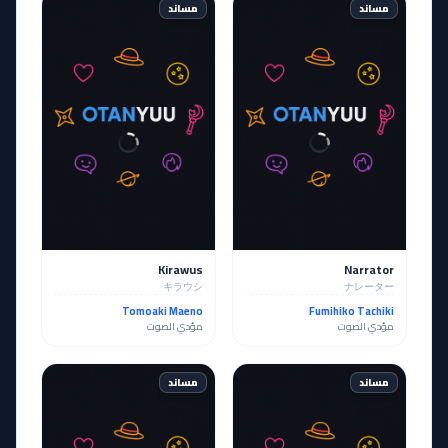
مساند
مساند
Kirawus
Narrator
キラウシ
ナレーター
Tomoaki Maeno
Fumihiko Tachiki
مؤدي الصوت
مؤدي الصوت
مساند
مساند