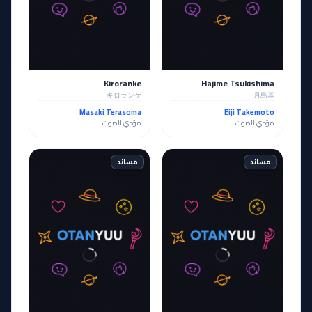
Kiroranke
Hajime Tsukishima
キロランケ
月島基
Masaki Terasoma
Eiji Takemoto
مؤدي الصوت
مؤدي الصوت
مساند
مساند