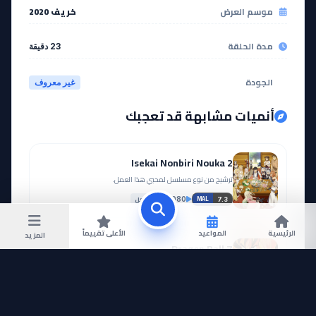
موسم العرض
خريف 2020
مدة الحلقة
23 دقيقة
الجودة
غير معروف
أنميات مشابهة قد تعجبك
Isekai Nonbiri Nouka 2
ترشيح من نوع مسلسل لمحبي هذا العمل.
مكتمل
49,080
7.3
MAL
الرئيسية
المواعيد
الأعلى تقييماً
المزيد
Dragon Ball Z
ترشيح مناسب لأنه مقتبس من مانجا أيضاً.
مكتمل
18,000
—
MAL