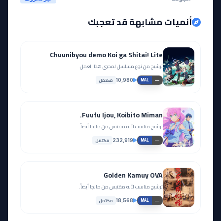
أنميات مشابهة قد تعجبك
Chuunibyou demo Koi ga Shitai! Lite
ترشيح من نوع مسلسل لمحبي هذا العمل.
مكتمل
10,980
—
MAL
Fuufu Ijou, Koibito Miman.
ترشيح مناسب لأنه مقتبس من مانجا أيضاً.
مكتمل
232,919
—
MAL
Golden Kamuy OVA
ترشيح مناسب لأنه مقتبس من مانجا أيضاً.
مكتمل
18,568
—
MAL