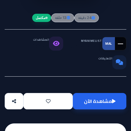
Golden Kamuy: Saishuushou
24 دقيقة
13 حلقة
مكتمل
المشاهدات
MYANIMELIST
—
MAL
التقييم العالمي
28.7K
التعليقات
0
مشاهدة الآن