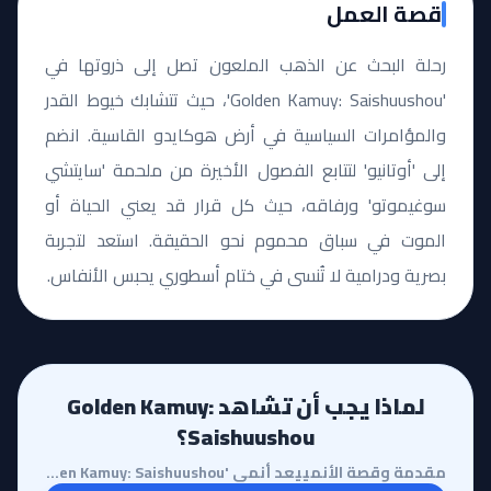
قصة العمل
رحلة البحث عن الذهب الملعون تصل إلى ذروتها في
'Golden Kamuy: Saishuushou'، حيث تتشابك خيوط القدر
والمؤامرات السياسية في أرض هوكايدو القاسية. انضم
إلى 'أوتانيو' لتتابع الفصول الأخيرة من ملحمة 'سايتشي
سوغيموتو' ورفاقه، حيث كل قرار قد يعني الحياة أو
الموت في سباق محموم نحو الحقيقة. استعد لتجربة
بصرية ودرامية لا تُنسى في ختام أسطوري يحبس الأنفاس.
لماذا يجب أن تشاهد Golden Kamuy:
Saishuushou؟
مقدمة وقصة الأنمييعد أنمي 'Golden Kamuy: Saishuushou' تتويجاً لواحدة من أكثر سلاسل الأنمي تعقيداً وع...