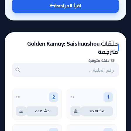
اقرأ المراجعة
حلقات Golden Kamuy: Saishuushou
مترجمة
13 حلقة متوفرة
بحث عن حلقة بالرقم
EP
EP
2
1
مشاهدة
مشاهدة