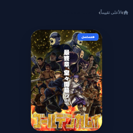
خطي إلى المحتوى
الأعلى تقييماً
Golden Kamuy: Saishuushou
مسلسل