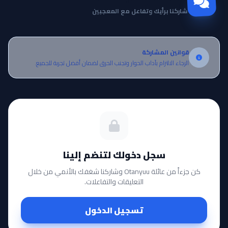
شاركنا برأيك وتفاعل مع المعجبين
قوانين المشاركة
الرجاء الالتزام بآداب الحوار وتجنب الحرق لضمان أفضل تجربة للجميع.
سجل دخولك لتنضم إلينا
كن جزءاً من عائلة Otanyuu وشاركنا شغفك بالأنمي من خلال
التعليقات والتفاعلات.
تسجيل الدخول