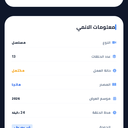
EP
EP
12
11
معلومات الانمي
مشاهدة
مشاهدة
النوع
مسلسل
آخر حلقة 🔥
EP
13
عدد الحلقات
13
مشاهدة
حالة العمل
مكتمل
المصدر
مانجا
موسم العرض
2026
مدة الحلقة
24 دقيقة
الجودة
غير معروف