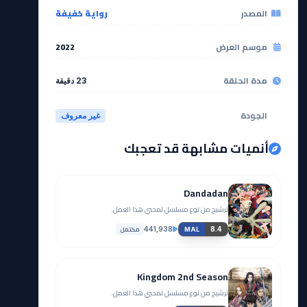
المصدر
رواية خفيفة
موسم العرض
2022
مدة الحلقة
23 دقيقة
الجودة
غير معروف
أنميات مشابهة قد تعجبك
Dandadan
ترشيح من نوع مسلسل لمحبي هذا العمل.
مكتمل
441,938
8.4
MAL
Kingdom 2nd Season
ترشيح من نوع مسلسل لمحبي هذا العمل.