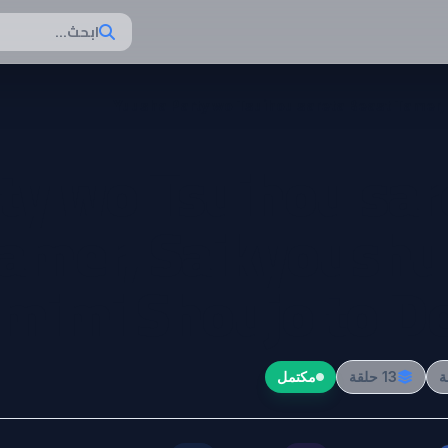
ابحث...
Yuusha Party wo Tsuihou sareta Beast Tamer,
ty wo Tsuihou sar
Tamer, Saikyoushu
mimi Shoujo to D
13 حلقة
مكتمل