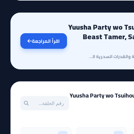
Yuusha Party wo Tsuihou sareta
Beast Tamer, S
اقرأ المراجعة
مقدمة وقصة الأنميفي عالم مليء بالمغامرات الملحمية والقدرات السحرية الخارقة، يأخذنا أنمي Beast Tamer ...
Yuusha Party wo Tsuihou s
بحث عن حلقة بالرقم