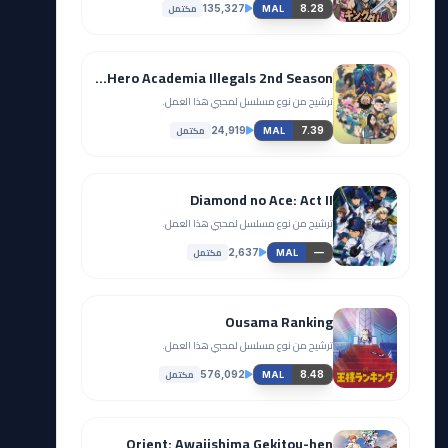
مكتمل
135,327
8.28
MAL
Vigilante: Boku no Hero Academia Illegals 2nd Season
ترشيح من نوع مسلسل لمحبي هذا العمل.
مكتمل
24,919
7.39
MAL
Diamond no Ace: Act II
ترشيح من نوع مسلسل لمحبي هذا العمل.
مكتمل
2,637
—
MAL
Ousama Ranking
ترشيح من نوع مسلسل لمحبي هذا العمل.
مكتمل
576,092
8.48
MAL
Orient: Awajishima Gekitou-hen