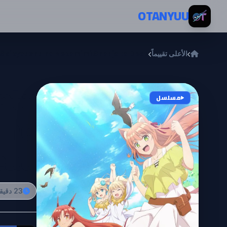
خطي إلى المحتوى
OTANYUU
الأعلى تقييماً
 Saikyoushu no Nekomimi Shoujo to Deau
eta
مسلسل
 no
eau
23 دقيقة