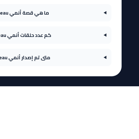
ما هي قصة أنمي Yuusha Party wo Tsuihou sareta Beast Tamer, Saikyoushu no Nekomimi Shoujo to Deau؟
كم عدد حلقات أنمي Yuusha Party wo Tsuihou sareta Beast Tamer, Saikyoushu no Nekomimi Shoujo to Deau؟
متى تم إصدار أنمي Yuusha Party wo Tsuihou sareta Beast Tamer, Saikyoushu no Nekomimi Shoujo to Deau؟