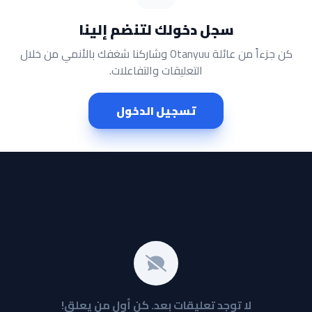
سجل دخولك لتنضم إلينا
كن جزءاً من عائلة Otanyuu وشاركنا شغفك بالأنمي من خلال
التعليقات والتفاعلات.
تسجيل الدخول
لا توجد تعليقات بعد. كن أول من يعلق!