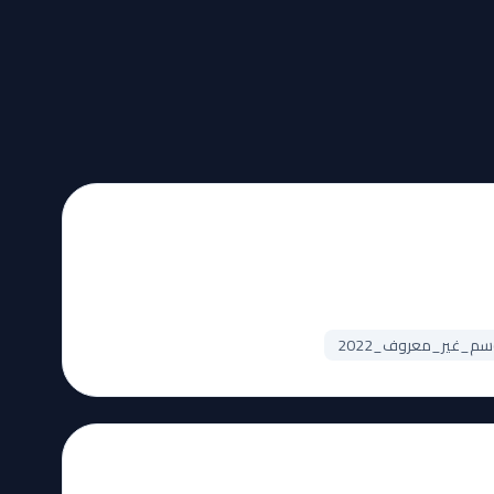
_غير_معروف_2022