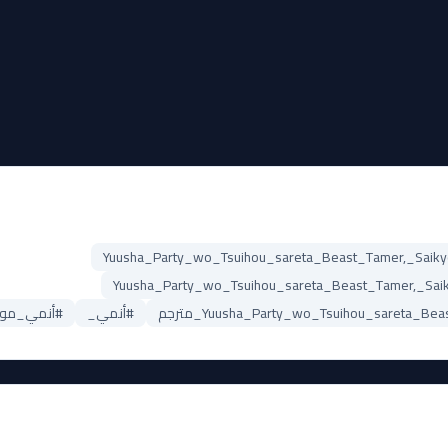
#أنمي_
#أنمي_موسم