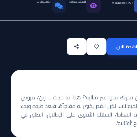
المشاهدات
التعليقات
MYANIMELIST
التقييم العالمي
0
172.3K
دة الآن
قدرتك تبدو 'غير قتالية'؟ هذا ما حدث لـ 'رين'، مروض
يوانات. لكن القدر يخبئ له مفاجأة، فبعد طرده وبدء
 القطط'، السلالة الأقوى على الإطلاق. انطلق في
أوتانيو'.