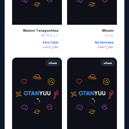
Mamori Tanegashima
Minami
種子島まもり
みなみ
Sora Tokui
Yuu Serizawa
مؤدي الصوت
مؤدي الصوت
مساند
مساند