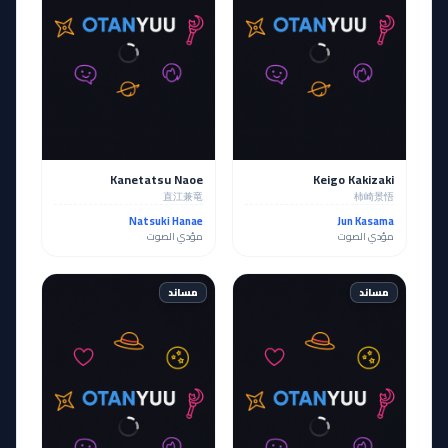
Kanetatsu Naoe
Keigo Kakizaki
直江兼竜
柿崎景悟
Natsuki Hanae
Jun Kasama
مؤدي الصوت
مؤدي الصوت
مساند
مساند