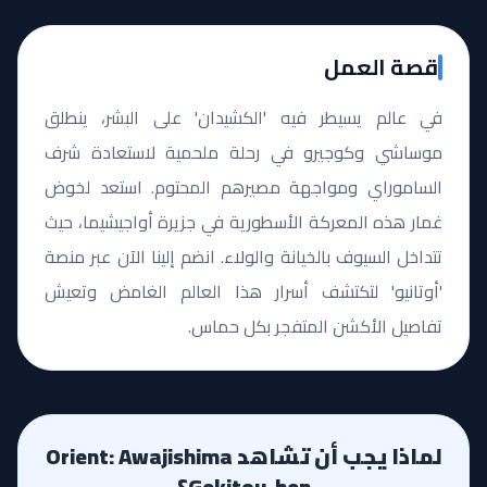
قصة العمل
في عالم يسيطر فيه 'الكشيدان' على البشر، ينطلق
موساشي وكوجيرو في رحلة ملحمية لاستعادة شرف
الساموراي ومواجهة مصيرهم المحتوم. استعد لخوض
غمار هذه المعركة الأسطورية في جزيرة أواجيشيما، حيث
تتداخل السيوف بالخيانة والولاء. انضم إلينا الآن عبر منصة
'أوتانيو' لتكتشف أسرار هذا العالم الغامض وتعيش
تفاصيل الأكشن المتفجر بكل حماس.
لماذا يجب أن تشاهد Orient: Awajishima
Gekitou-hen؟