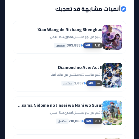
أنميات مشابهة قد تعجبك
Xian Wang de Richang Shenghuo
ترشيح من نوع مسلسل لمحبي هذا العمل.
مكتمل
363,888
7.31
MAL
Diamond no Ace: Act II
ترشيح مناسب لأنه مقتبس من مانجا أيضاً.
مكتمل
2,637
—
MAL
The Beginning After the End (Saikyou no Ousama Nidome no Jinsei wa Nani wo Suru)
ترشيح من نوع مسلسل لمحبي هذا العمل.
مكتمل
218,863
6.2
MAL