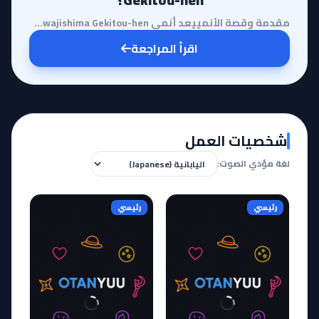
مقدمة وقصة الأنمييعد أنمي Orient: Awajishima Gekitou-hen استكمالاً مثيراً لأحداث الموسم الأول، حيث ي...
اقرأ المراجعة
شخصيات العمل
لغة مؤدي الصوت:
رئيسي
رئيسي