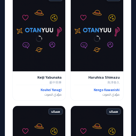
Keiji Yabunaka
Haruhisa Shimazu
藪中荊事
島津春久
Kouhei Yanagi
Kengo Kawanishi
مؤدي الصوت
مؤدي الصوت
مساند
مساند