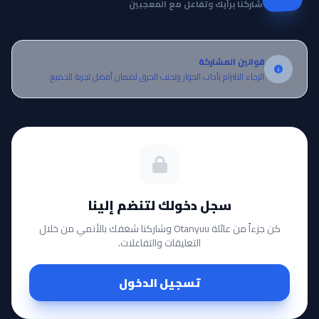
شاركنا برأيك وتفاعل مع المعجبين
قوانين المشاركة
الرجاء الالتزام بآداب الحوار وتجنب الحرق لضمان أفضل تجربة للجميع.
سجل دخولك لتنضم إلينا
كن جزءاً من عائلة Otanyuu وشاركنا شغفك بالأنمي من خلال
التعليقات والتفاعلات.
تسجيل الدخول