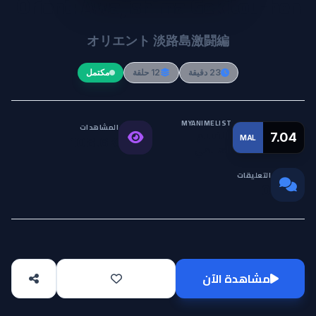
Orient: Awajishima Gekitou-hen
オリエント 淡路島激闘編
23 دقيقة
12 حلقة
مكتمل
MYANIMELIST
المشاهدات
التقييم
7.04
MAL
108.6K
العالمي
التعليقات
0
مشاهدة الآن