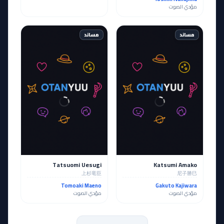
مؤدي الصوت
مساند
مساند
Tatsuomi Uesugi
Katsumi Amako
上杉竜臣
尼子勝巳
Tomoaki Maeno
Gakuto Kajiwara
مؤدي الصوت
مؤدي الصوت