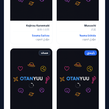
Kojirou Kanemaki
Musashi
鐘巻小次郎
武蔵
Souma Saitou
Yuuma Uchida
مؤدي الصوت
مؤدي الصوت
رئيسي
مساند