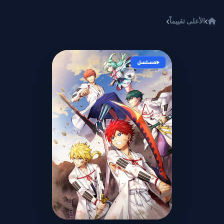
خطي إلى المحتوى
الأعلى تقييماً
Orient: Awajishima Gekitou-hen
مسلسل