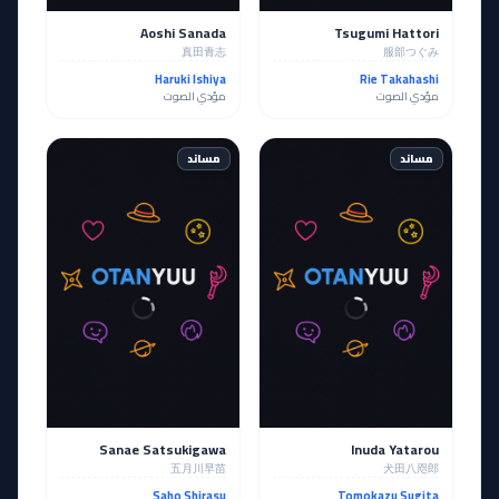
Aoshi Sanada
Tsugumi Hattori
真田青志
服部つぐみ
Haruki Ishiya
Rie Takahashi
مؤدي الصوت
مؤدي الصوت
مساند
مساند
Sanae Satsukigawa
Inuda Yatarou
五月川早苗
犬田八咫郎
Saho Shirasu
Tomokazu Sugita