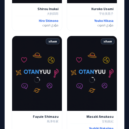
Shirou Inukai
Kuroko Usami
犬飼四郎
宇佐美黒子
Hiro Shimono
Youko Hikasa
مؤدي الصوت
مؤدي الصوت
مساند
مساند
Fuyuie Shimazu
Masaki Amakasu
島津冬家
甘粕政紀
Yoshiki Nakajima