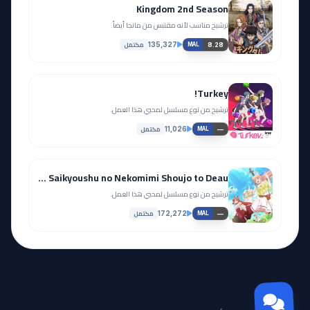
Kingdom 2nd Season
ترشيح مناسب لأنه مقتبس من مانجا أيضاً.
مكتمل
135,327
8.28
MAL
Turkey!
ترشيح من نوع مسلسل لمحبي هذا العمل.
مكتمل
11,026
—
MAL
Yuusha Party wo Tsuihou sareta Beast Tamer, Saikyoushu no Nekomimi Shoujo to Deau
ترشيح من نوع مسلسل لمحبي هذا العمل.
مكتمل
172,272
—
MAL
مجتمع Otanyuu