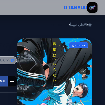
خطي إلى المحتوى
OTANYUU
الأعلى تقييماً
Wandance
nce
مسلسل
23 دقيقة
—
MAL