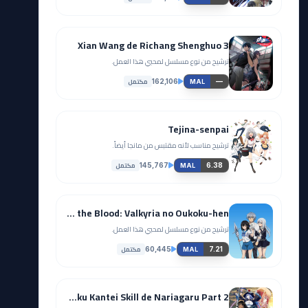
Xian Wang de Richang Shenghuo 3
ترشيح من نوع مسلسل لمحبي هذا العمل.
مكتمل
162,106
—
MAL
Tejina-senpai
ترشيح مناسب لأنه مقتبس من مانجا أيضاً.
مكتمل
145,767
6.38
MAL
Strike the Blood: Valkyria no Oukoku-hen
ترشيح من نوع مسلسل لمحبي هذا العمل.
مكتمل
60,445
7.21
MAL
Tensei Kizoku Kantei Skill de Nariagaru Part 2