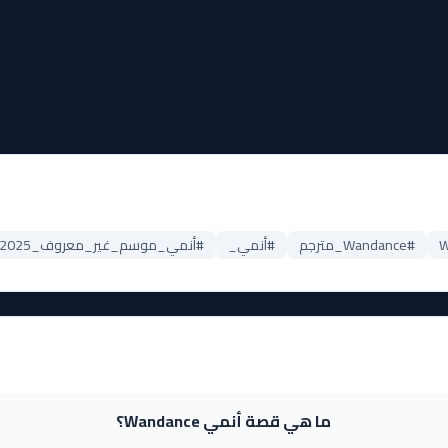
#Wandance_مترجم
#أنمي_
#أنمي_موسم_غير_معروف_2025
ما هي قصة أنمي Wandance؟