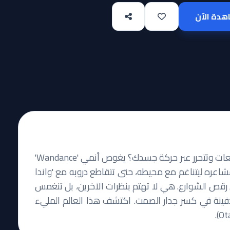
دة الآن
هل تساءلت يوماً ماذا يحدث عندما تكسر قيود التوقعات وتتحرر عبر حركة جسدك؟ يغوص أنمي 'Wandance'
اعره ليتناغم مع محيطه، حتى تتقاطع دروبه مع 'واندا
 رقص الشوارع. هي لا تهتم بنظرات الآخرين، بل تنغمس
 دفينة في كسر جدار الصمت. اكتشف هذا العالم المليء