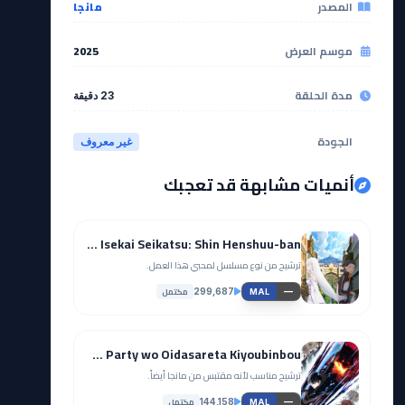
المصدر
مانجا
موسم العرض
2025
مدة الحلقة
23 دقيقة
الجودة
غير معروف
أنميات مشابهة قد تعجبك
Re:Zero kara Hajimeru Isekai Seikatsu: Shin Henshuu-ban
ترشيح من نوع مسلسل لمحبي هذا العمل.
مكتمل
299,687
—
MAL
Yuusha Party wo Oidasareta Kiyoubinbou
ترشيح مناسب لأنه مقتبس من مانجا أيضاً.
مكتمل
144,158
—
MAL