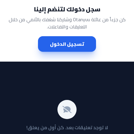
سجل دخولك لتنضم إلينا
كن جزءاً من عائلة Otanyuu وشاركنا شغفك بالأنمي من خلال
التعليقات والتفاعلات.
تسجيل الدخول
لا توجد تعليقات بعد. كن أول من يعلق!