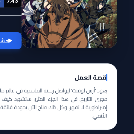
7.43
L
مشاه
قصة العمل
يعود 'أرس لوفنت' ليواصل رحلته الملحمية في عالم ملي
مجرى التاريخ. في هذا الجزء المثير، ستشهد كيف ي
إمبراطورية لا تقهر، وكل ذلك متاح الآن بجودة فائقة 
الأنمي.