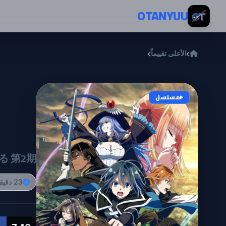
خطي إلى المحتوى
OTANYUU
الأعلى تقييماً
ei Kizoku Kantei Skill de Nariagaru Part 2
 de
مسلسل
t 2
 第2期
23 دقيقة