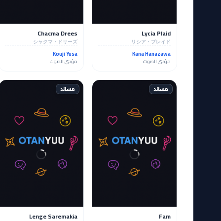
Chacma Drees
Lycia Plaid
シャクマ・ドリーズ
リシア・プレイド
Kouji Yusa
Kana Hanazawa
مؤدي الصوت
مؤدي الصوت
مساند
مساند
Lenge Saremakia
Fam