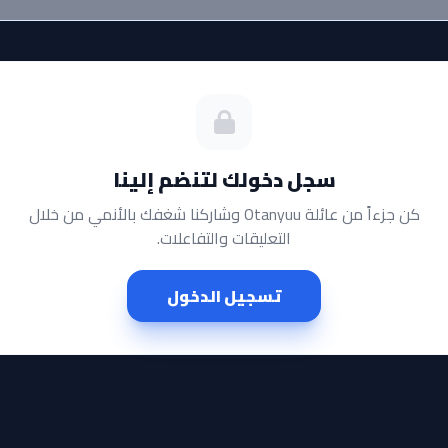
سجل دخولك لتنضم إلينا
كن جزءاً من عائلة Otanyuu وشاركنا شغفك بالأنمي من خلال
التعليقات والتفاعلات.
تسجيل الدخول