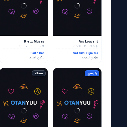
Rietz Muses
Ars Louvent
リーツ・ミューセス
アルス・ローベント
Taito Ban
Natsumi Fujiwara
مؤدي الصوت
مؤدي الصوت
رئيسي
مساند