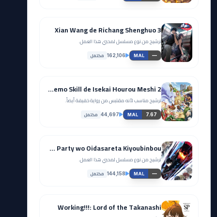
Xian Wang de Richang Shenghuo 3
ترشيح من نوع مسلسل لمحبي هذا العمل.
مكتمل
162,106
—
MAL
Tondemo Skill de Isekai Hourou Meshi 2
ترشيح مناسب لأنه مقتبس من رواية خفيفة أيضاً.
مكتمل
44,697
7.67
MAL
Yuusha Party wo Oidasareta Kiyoubinbou
ترشيح من نوع مسلسل لمحبي هذا العمل.
مكتمل
144,158
—
MAL
Working!!!: Lord of the Takanashi