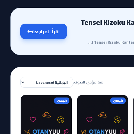
Tensei Kizoku Kantei Skill 
اقرأ المراجعة
مقدمة وقصة الأنمييعد أنمي Tensei Kizoku Kantei Skill de Nariagaru Part 2 استكمالاً لرحلة بطلنا 'أرس ...
لغة مؤدي الصوت:
رئيسي
رئيسي