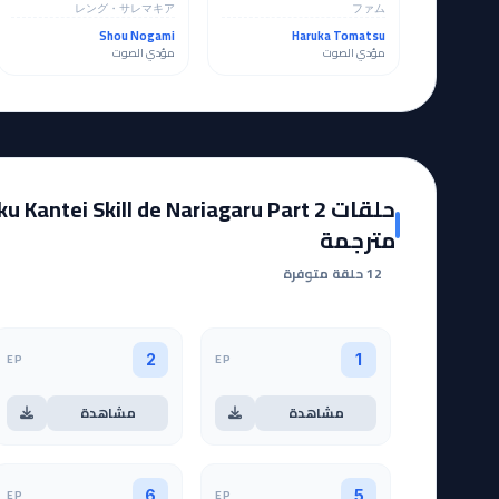
レング・サレマキア
ファム
Shou Nogami
Haruka Tomatsu
مؤدي الصوت
مؤدي الصوت
حلقات  Kantei Skill de Nariagaru Part 2
مترجمة
12 حلقة متوفرة
EP
EP
2
1
مشاهدة
مشاهدة
EP
EP
6
5