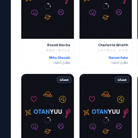
Rosell Kischa
Charlotte Wraith
ロセル・キーシャ
シャーロット・レイス
Miho Okasaki
Narumi Kaho
مؤدي الصوت
مؤدي الصوت
مساند
مساند