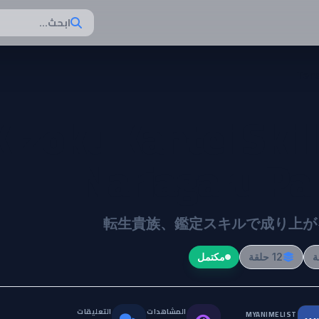
ابحث...
Tens
Kizoku Kantei Skill
Nariagaru Par
転生貴族、鑑定スキルで成り上がる
12 حلقة
مكتمل
المشاهدات
التعليقات
MYANIMELIST