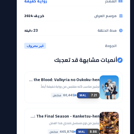
المصدر
رواية خفيفة
موسم العرض
خريف 2024
مدة الحلقة
23 دقيقة
الجودة
غير معروف
أنميات مشابهة قد تعجبك
Strike the Blood: Valkyria no Oukoku-hen
ترشيح مناسب لأنه مقتبس من رواية خفيفة أيضاً.
مكتمل
60,445
7.21
MAL
Shingeki no Kyojin: The Final Season - Kanketsu-hen
ترشيح من نوع مسلسل لمحبي هذا العمل.
مكتمل
445,876
8.86
MAL