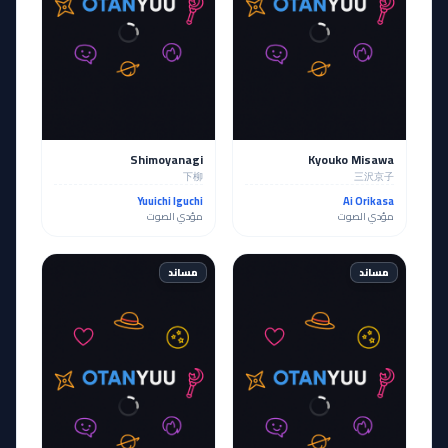
Shimoyanagi
Kyouko Misawa
下柳
三沢京子
Yuuichi Iguchi
Ai Orikasa
مؤدي الصوت
مؤدي الصوت
مساند
مساند