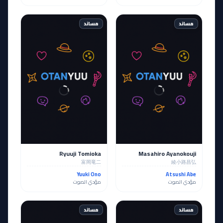
مساند
مساند
Ryuuji Tomioka
Masahiro Ayanokouji
富岡竜二
綾小路昌弘
Yuuki Ono
Atsushi Abe
مؤدي الصوت
مؤدي الصوت
مساند
مساند