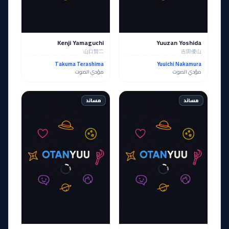
Kenji Yamaguchi
Yuuzan Yoshida
山口賢二
吉田優山
Takuma Terashima
Yuuichi Nakamura
مؤدي الصوت
مؤدي الصوت
مساند
مساند