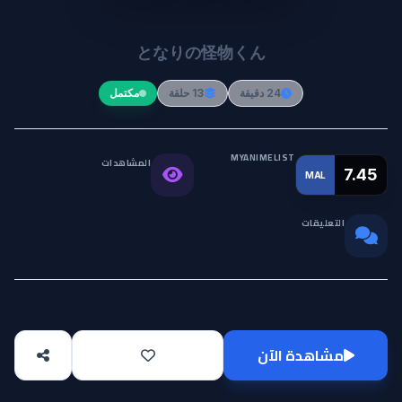
Tonari no Kaibutsu-kun
となりの怪物くん
24 دقيقة
13 حلقة
مكتمل
MYANIMELIST
المشاهدات
التقييم
7.45
MAL
86.5K
العالمي
التعليقات
0
مشاهدة الآن