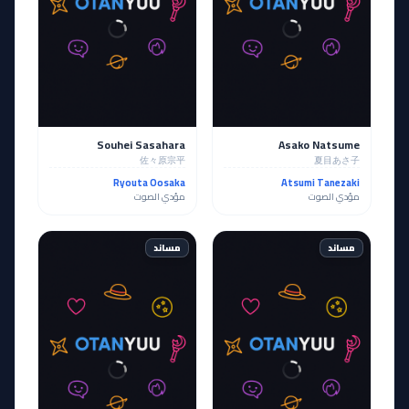
Souhei Sasahara
Asako Natsume
佐々原宗平
夏目あさ子
Ryouta Oosaka
Atsumi Tanezaki
مؤدي الصوت
مؤدي الصوت
مساند
مساند