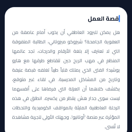
قصة العمل
هل يمكن للبرود العاطفي أن يذوب أمام عاصفة من
العفوية الجامحة؟ شيزوكو ميزوتاني، الطالبة المتفوقة
التي لا تعترف إلا بلغة الأرقام والدرجات، تجد عالمها
المنظم في مهب الريح حين تتقاطع طرقها مع هارو
يوشيدا؛ الفتى الذي يمتلك قلباً طيباً تغلفه قبضة عنيفة
وتاريخ من المشاكل المدرسية. في لقاء غير متوقع،
يكتشف كلاهما أن العزلة التي فرضاها على أنفسهما
ليست سوى جدار هش ينتظر من يكسره. انطلق في هذه
الرحلة العاطفية المليئة بالمواقف الكوميدية واللحظات
المؤثرة عبر منصة 'أوتانيو'، وجهتك الأولى لتجربة مشاهدة
لا تُنسى.