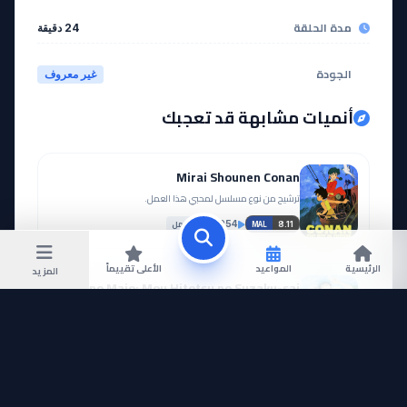
مدة الحلقة
24 دقيقة
الجودة
غير معروف
أنميات مشابهة قد تعجبك
Mirai Shounen Conan
ترشيح من نوع مسلسل لمحبي هذا العمل.
مكتمل
30,954
8.11
MAL
الرئيسية
المواعيد
الأعلى تقييماً
المزيد
Yamada-kun to 7-nin no Majo: Mou Hitotsu no Suzaku-sai
ترشيح مناسب لأنه مقتبس من مانجا أيضاً.
مكتمل
24,072
7.24
MAL
Hellsing Ultimate