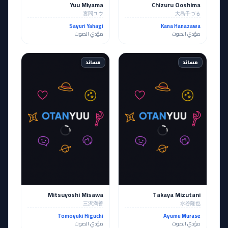
Yuu Miyama
Chizuru Ooshima
宮間ユウ
大島千づる
Sayuri Yahagi
Kana Hanazawa
مؤدي الصوت
مؤدي الصوت
مساند
مساند
Mitsuyoshi Misawa
Takaya Mizutani
三沢満善
水谷隆也
Tomoyuki Higuchi
Ayumu Murase
مؤدي الصوت
مؤدي الصوت