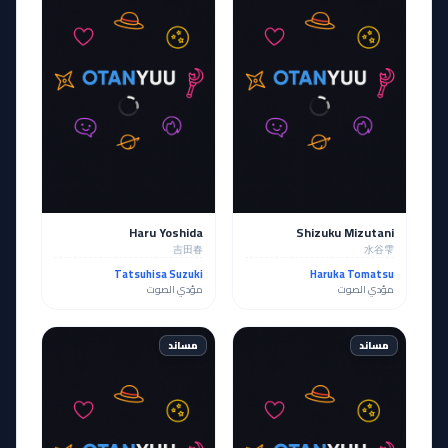
Haru Yoshida
Shizuku Mizutani
吉田春
水谷雫
Tatsuhisa Suzuki
Haruka Tomatsu
مؤدي الصوت
مؤدي الصوت
مساند
مساند