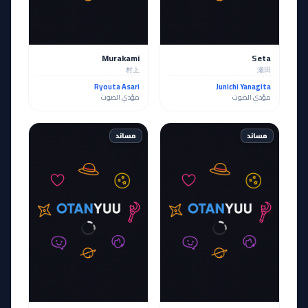
Murakami
Seta
村上
瀬田
Ryouta Asari
Junichi Yanagita
مؤدي الصوت
مؤدي الصوت
مساند
مساند