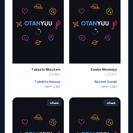
Takashi Mizutani
Saeko Ninomiya
水谷隆司
二宮冴子
Takehito Koyasu
Nozomi Sasaki
مؤدي الصوت
مؤدي الصوت
مساند
مساند