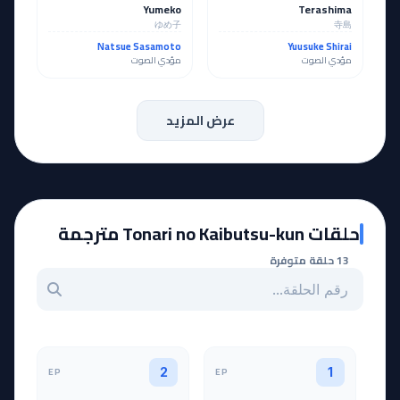
Yumeko
Terashima
ゆめ子
寺島
Natsue Sasamoto
Yuusuke Shirai
مؤدي الصوت
مؤدي الصوت
عرض المزيد
حلقات Tonari no Kaibutsu-kun مترجمة
13 حلقة متوفرة
بحث عن حلقة بالرقم
EP
EP
2
1