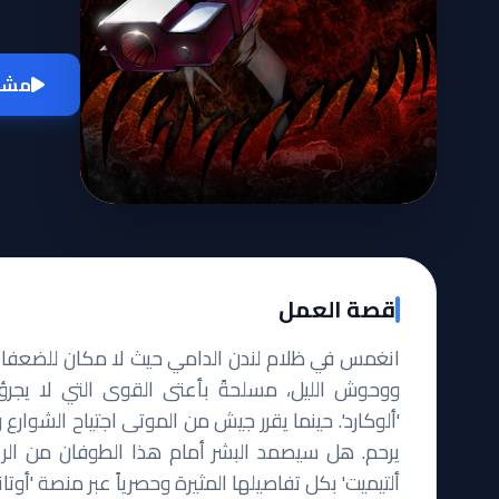
مشاه
قصة العمل
انغمس في ظلام لندن الدامي حيث لا مكان للضعفاء.
ووحوش الليل، مسلحةً بأعتى القوى التي لا يج
'ألوكارد'. حينما يقرر جيش من الموتى اجتياح الشوار
يرحم. هل سيصمد البشر أمام هذا الطوفان من الر
ألتيميت' بكل تفاصيلها المثيرة وحصرياً عبر منصة 'أوتاني