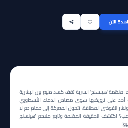
دة الآن
 منظمة 'هيلسنج' السرية تقف كسد منيع بين البشرية
رؤ أحد على ترويضها سوى مصاص الدماء الأسطوري
ع ونشر الفوضى المطلقة، تتحول المعركة إلى حمام دم لا
عب؟ اكتشف الحقيقة المظلمة وتابع ملاحم 'هيلسنج
و'.