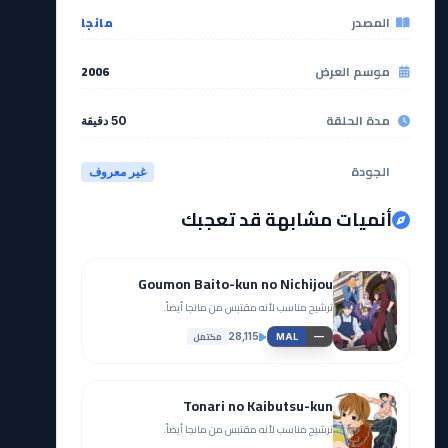
المصدر
مانجا
موسم العرض
2006
مدة الحلقة
50 دقيقة
الجودة
غير معروف
أنميات مشابهة قد تعجبك
Goumon Baito-kun no Nichijou
ترشيح مناسب لأنه مقتبس من مانجا أيضاً.
مكتمل
28,115
—
MAL
Tonari no Kaibutsu-kun
ترشيح مناسب لأنه مقتبس من مانجا أيضاً.