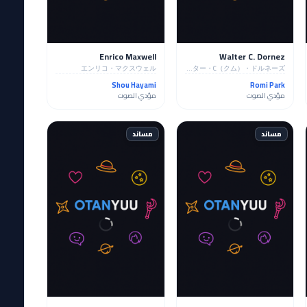
Enrico Maxwell
Walter C. Dornez
エンリコ・マクスウェル
ウォルター・C（クム）・ドルネーズ
Shou Hayami
Romi Park
مؤدي الصوت
مؤدي الصوت
مساند
مساند