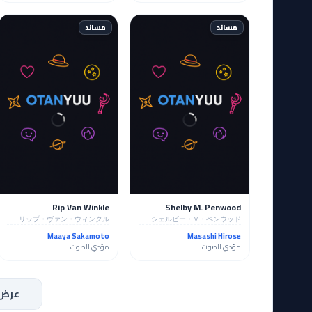
مساند
مساند
Rip Van Winkle
Shelby M. Penwood
リップ・ヴァン・ウィンクル
シェルビー・M・ペンウッド
Maaya Sakamoto
Masashi Hirose
مؤدي الصوت
مؤدي الصوت
عرض 