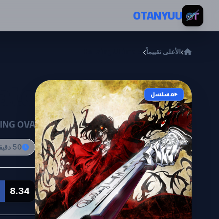
خطي إلى المحتوى
OTANYUU
الأعلى تقييماً
Hellsing Ultimate
ate
مسلسل
ING OVA
50 دقيقة
8.34