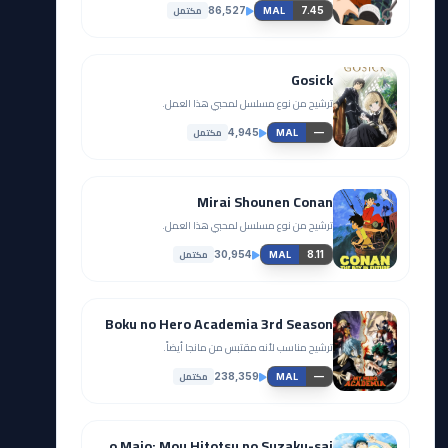
مكتمل
86,527
7.45
MAL
Gosick
ترشيح من نوع مسلسل لمحبي هذا العمل.
مكتمل
4,945
—
MAL
Mirai Shounen Conan
ترشيح من نوع مسلسل لمحبي هذا العمل.
مكتمل
30,954
8.11
MAL
Boku no Hero Academia 3rd Season
ترشيح مناسب لأنه مقتبس من مانجا أيضاً.
مكتمل
238,359
—
MAL
Yamada-kun to 7-nin no Majo: Mou Hitotsu no Suzaku-sai