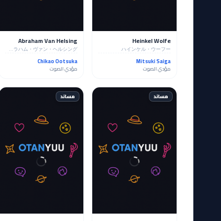
Abraham Van Helsing
Heinkel Wolfe
エイブラハム・ヴァン・ヘルシング
ハインケル・ウーフー
Chikao Ootsuka
Mitsuki Saiga
مؤدي الصوت
مؤدي الصوت
مساند
مساند