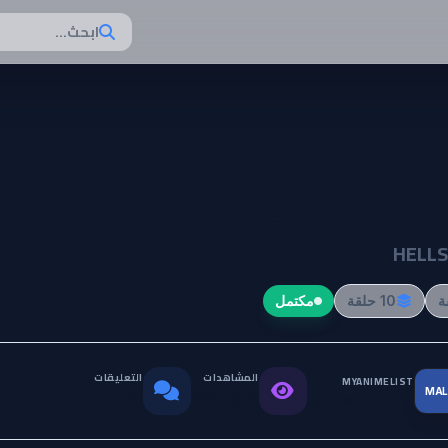
ابحث...
Hellsing Ultim
HELLS
10 حلقة
مكتمل
المشاهدات
التعليقات
MYANIMELIST
MAL
التقييم العالمي
0
237.0K