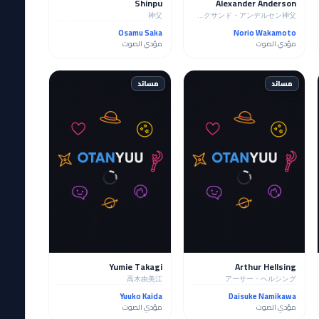
Shinpu
Alexander Anderson
神父
アレクサンド・アンデルセン神父
Osamu Saka
Norio Wakamoto
مؤدي الصوت
مؤدي الصوت
مساند
مساند
Yumie Takagi
Arthur Hellsing
高木由美江
アーサー・ヘルシング
Yuuko Kaida
Daisuke Namikawa
مؤدي الصوت
مؤدي الصوت