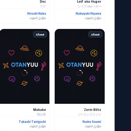
Doc
Leif aka Huger
ドク
レイフ aka ハガー
Hiroshi Naka
Nobuyuki Hiyama
مؤدي الصوت
مؤدي الصوت
مساند
مساند
Makube
Zorin Blitz
間久部
ゾーリンブリッツ
Takashi Taniguchi
Youko Soumi
مؤدي الصوت
مؤدي الصوت