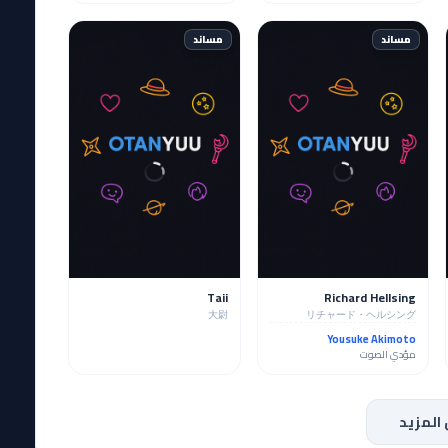
مساند
مساند
Taii
Richard Hellsing
大尉
リチャード・ヘルシング
Yousuke Akimoto
مؤدي الصوت
المزيد