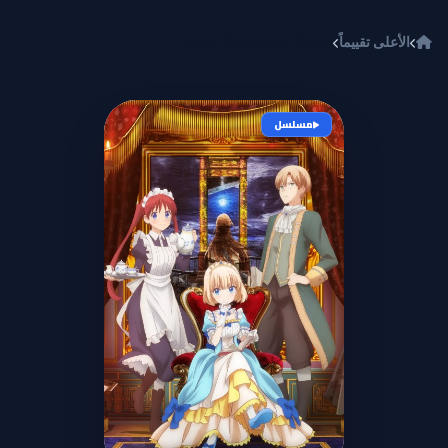
خطي إلى المحتوى
الأعلى تقييماً
Tearmoon Teikoku Monogatari: Dantoudai kara Hajimaru, Hime no Tensei Gyakuten Story
مسلسل