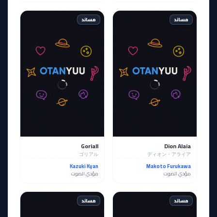
مساند
مساند
Goriall
Dion Alaia
ゴリアル
ディオン・アライア
Kazuki Kyan
Makoto Furukawa
مؤدي الصوت
مؤدي الصوت
مساند
مساند