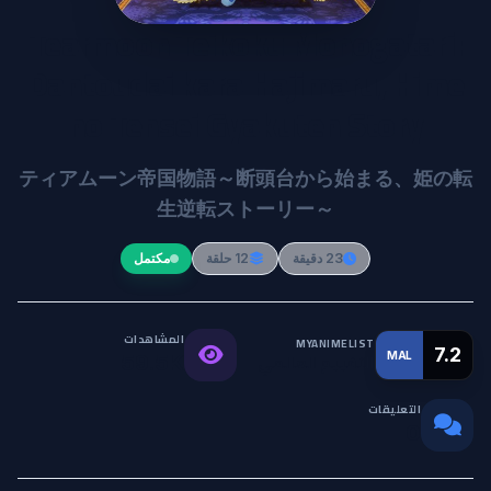
Tearmoon Teikoku Monogatari:
Dantoudai kara Hajimaru, Hime
no Tensei Gyakuten Story
ティアムーン帝国物語～断頭台から始まる、姫の転
生逆転ストーリー～
23 دقيقة
12 حلقة
مكتمل
المشاهدات
MYANIMELIST
7.2
MAL
التقييم العالمي
59.5K
التعليقات
0