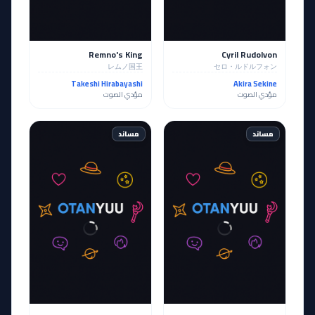
Remno's King
Cyril Rudolvon
レムノ国王
セロ・ルドルフォン
Takeshi Hirabayashi
Akira Sekine
مؤدي الصوت
مؤدي الصوت
مساند
مساند