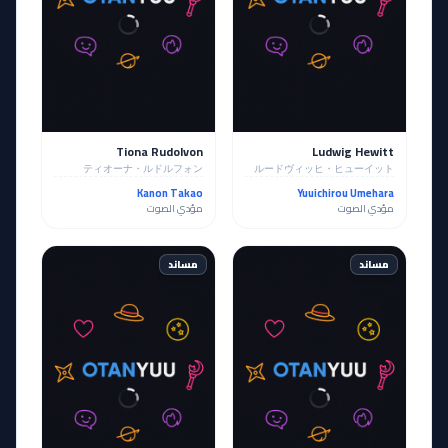
Tiona Rudolvon
Ludwig Hewitt
ティオーナ・ルドルフォン
ルードヴィッヒ・ヒューイット
Kanon Takao
Yuuichirou Umehara
مؤدي الصوت
مؤدي الصوت
مساند
مساند