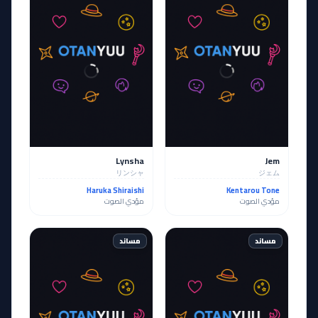
Lynsha
Jem
リンシャ
ジェム
Haruka Shiraishi
Kentarou Tone
مؤدي الصوت
مؤدي الصوت
مساند
مساند