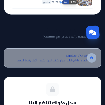
مكتمل
79,706
5.85
MAL
مجتمع Otanyuu
شاركنا برأيك وتفاعل مع المعجبين
قوانين المشاركة
الرجاء الالتزام بآداب الحوار وتجنب الحرق لضمان أفضل تجربة للجميع.
سجل دخولك لتنضم إلينا