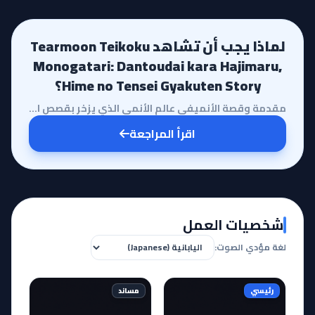
لماذا يجب أن تشاهد Tearmoon Teikoku
Monogatari: Dantoudai kara Hajimaru,
Hime no Tensei Gyakuten Story؟
مقدمة وقصة الأنميفي عالم الأنمي الذي يزخر بقصص العوالم الموازية والتناسخ، يبرز أنمي Tearmoon Teikoku...
اقرأ المراجعة
شخصيات العمل
لغة مؤدي الصوت:
رئيسي
مساند