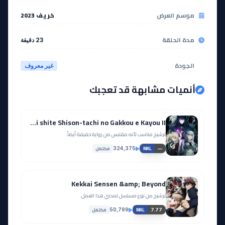
موسم العرض
خريف 2023
مدة الحلقة
23 دقيقة
الجودة
غير معروف
أنميات مشابهة قد تعجبك
Maou Gakuin no Futekigousha: Shijou Saikyou no Maou no Shiso, Tensei shite Shison-tachi no Gakkou e Kayou II
ترشيح مناسب لأنه مقتبس من رواية خفيفة أيضاً.
مكتمل
324,375
—
MAL
Kekkai Sensen &amp; Beyond
ترشيح من نوع مسلسل لمحبي هذا العمل.
مكتمل
50,799
7.77
MAL