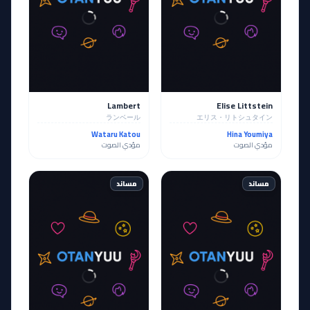
Lambert
Elise Littstein
ランベール
エリス・リトシュタイン
Wataru Katou
Hina Youmiya
مؤدي الصوت
مؤدي الصوت
مساند
مساند