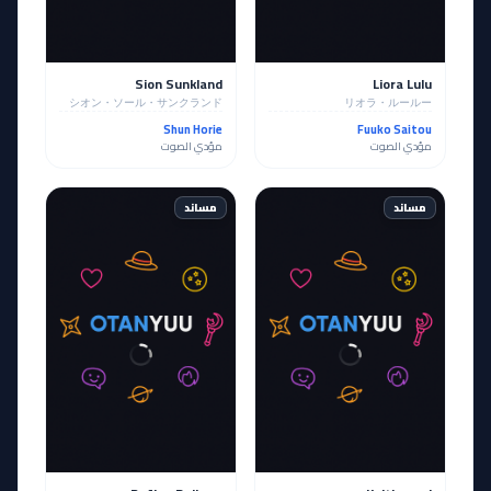
Sion Sunkland
Liora Lulu
シオン・ソール・サンクランド
リオラ・ルールー
Shun Horie
Fuuko Saitou
مؤدي الصوت
مؤدي الصوت
مساند
مساند