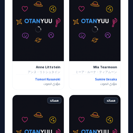
Anne Littstein
Mia Tearmoon
アンヌ・リトシュタイン
ミーア・ルーナ・ティアムーン
Tomori Kusunoki
Sumire Uesaka
مؤدي الصوت
مؤدي الصوت
مساند
مساند