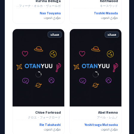
Rafina Belluga
Keithwood
ラフィーナ・オルカ・ヴェールガ
キースウッド
Nao Touyama
Toshiki Masuda
مؤدي الصوت
مؤدي الصوت
مساند
مساند
Chloe Forkroad
Abel Remno
クロエ・フォークロード
アベル・レムノ
Rie Takahashi
Yoshitsugu Matsuoka
مؤدي الصوت
مؤدي الصوت