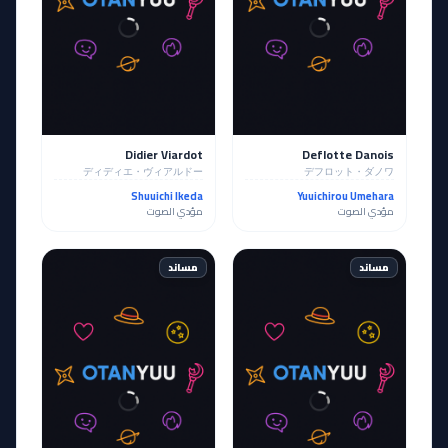
Didier Viardot
Deflotte Danois
ディディエ・ヴィアルドー
デフロット・ダノワ
Shuuichi Ikeda
Yuuichirou Umehara
مؤدي الصوت
مؤدي الصوت
مساند
مساند