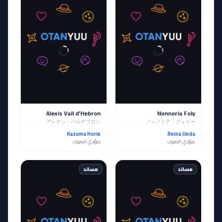
Alexis Vall d’Hebron
Nonnoria Foly
アレクシ・バルデブロン
ノンノリア・フォリー
Kazuma Horie
Reina Ueda
مؤدي الصوت
مؤدي الصوت
مساند
مساند