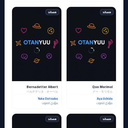
مساند
مساند
Bernadetter Albert
Qoo Morimol
ベルナデッタ・オーベル
クー・モリモル
Yuka Ootsubo
Aya Uchida
مؤدي الصوت
مؤدي الصوت
مساند
مساند