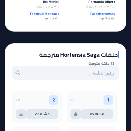
Jim McNeil
Fernando Albert
ジム・マクニール
フェルナンド オーベル
Toshiyuki Morikawa
Takehito Koyasu
مؤدي الصوت
مؤدي الصوت
حلقات Hortensia Saga مترجمة
12 حلقة متوفرة
بحث عن حلقة بالرقم
EP
EP
2
1
مشاهدة
مشاهدة