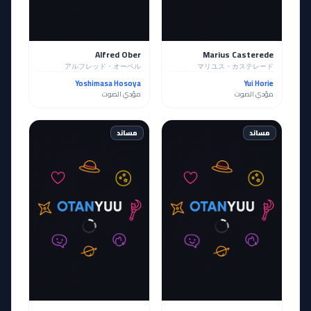
Alfred Ober
Marius Casterede
アルフレッド・オーベル
マリユス・カステレード
Yoshimasa Hosoya
Yui Horie
مؤدي الصوت
مؤدي الصوت
مساند
مساند