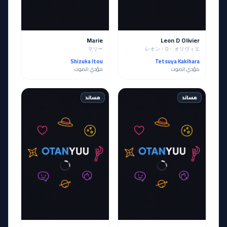
Marie
Leon D Olivier
マリー
レオン・D・ オリヴィエ
Shizuka Itou
Tetsuya Kakihara
مؤدي الصوت
مؤدي الصوت
مساند
مساند