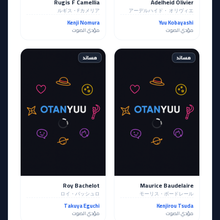
Rugis F Camellia
Adelheid Olivier
ルギス・Fカメリア
アーデルハイド・ オリヴィエ
Kenji Nomura
Yuu Kobayashi
مؤدي الصوت
مؤدي الصوت
مساند
مساند
Roy Bachelot
Maurice Baudelaire
ロイ・バッシュロ
モーリス・ボードレール
Takuya Eguchi
Kenjirou Tsuda
مؤدي الصوت
مؤدي الصوت