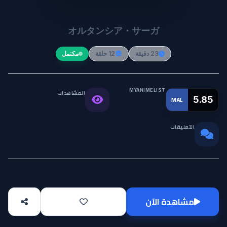
Hortensia Saga
オルタンシア・サーガ
23 دقيقة
12 حلقة
مكتمل
MYANIMELIST
المشاهدات
التقييم
5.85
MAL
79.7K
العالمي
التعليقات
0
مشاهدة الآن