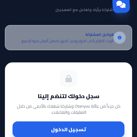
مجتمع Otanyuu
شاركنا برأيك وتفاعل مع المعجبين
قوانين المشاركة
الرجاء الالتزام بآداب الحوار وتجنب الحرق لضمان أفضل تجربة للجميع.
سجل دخولك لتنضم إلينا
كن جزءاً من عائلة Otanyuu وشاركنا شغفك بالأنمي من خلال
التعليقات والتفاعلات.
تسجيل الدخول