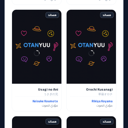
مساند
مساند
Usagi no Ani
Orochi Kusanagi
うさぎの兄
草薙オロチ
Keisuke Koumoto
Rikiya Koyama
مؤدي الصوت
مؤدي الصوت
مساند
مساند