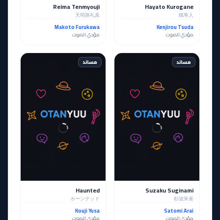
Reima Tenmyouji
Hayato Kurogane
天明路礼真
鐵隼人
Makoto Furukawa
Kenjirou Tsuda
مؤدي الصوت
مؤدي الصوت
مساند
مساند
Haunted
Suzaku Suginami
ホーンテッド
杉波朱雀
Kouji Yusa
Satomi Arai
مؤدي الصوت
مؤدي الصوت