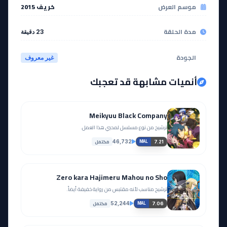
موسم العرض
خريف 2015
مدة الحلقة
23 دقيقة
الجودة
غير معروف
أنميات مشابهة قد تعجبك
Meikyuu Black Company
ترشيح من نوع مسلسل لمحبي هذا العمل.
مكتمل
46,732
7.21
MAL
Zero kara Hajimeru Mahou no Sho
ترشيح مناسب لأنه مقتبس من رواية خفيفة أيضاً.
مكتمل
52,244
7.06
MAL