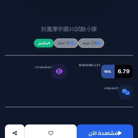
Taimadou Gakuen 35 Shiken
Shoutai
対魔導学園35試験小隊
23 دقيقة
12 حلقة
مكتمل
MYANIMELIST
المشاهدات
التقييم
6.79
MAL
79.2K
العالمي
التعليقات
0
مشاهدة الآن