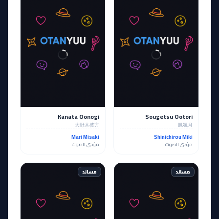
Kanata Oonogi
Sougetsu Ootori
大野木彼方
鳳颯月
Mari Misaki
Shinichirou Miki
مؤدي الصوت
مؤدي الصوت
مساند
مساند