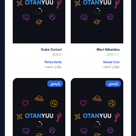
Ouka Ootori
Mari Nikaidou
鳳桜花
二階堂マリ
Reina Ueda
Kanae Itou
مؤدي الصوت
مؤدي الصوت
رئيسي
رئيسي