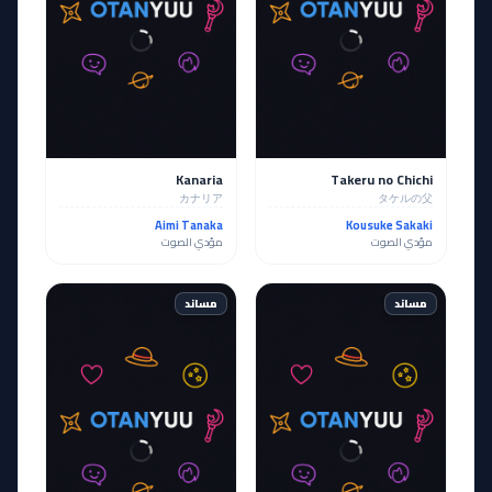
Kanaria
Takeru no Chichi
カナリア
タケルの父
Aimi Tanaka
Kousuke Sakaki
مؤدي الصوت
مؤدي الصوت
مساند
مساند