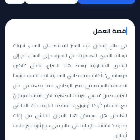
قصة العمل
في عالمٍ يتسابق فيه البشر للقضاء على السحر، تحولت
ترسانة القوى العسكرية من السيوف إلى السحر، ثم إلى
البنادق المتطورة. وسط هذا الصراع، يلتحق 'تاكيرو
كوساناجي' بأكاديمية مضادي السحرة، ليجد نفسه منبوذاً
لتمسكه بالسيف في عصر الرصاص، مما يضعه في ذيل
الترتيب ضمن 'فصيل اليرقات الصغيرة'. لكن تنقلب الموازين
مع انضمام 'أوكا أوتوري'، القناصة البارعة ذات الماضي
الغامض. هل سيتمكن هذا الفريق الفاشل من إثبات
جدارته؟ اكتشف الإجابة في عالم مليء بالإثارة عبر منصة
أوتانيو.