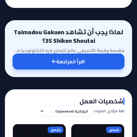
لماذا يجب أن تشاهد Taimadou Gakuen
35 Shiken Shoutai؟
مقدمة وقصة الأنميفي عالمٍ تتصارع فيه التكنولوجيا مع القوى الخارقة، يبرز أنمي Taimadou Gakuen 35 Shik...
اقرأ المراجعة
شخصيات العمل
لغة مؤدي الصوت:
رئيسي
رئيسي