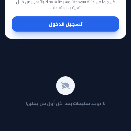
كن جزءاً من عائلة Otanyuu وشاركنا شغفك بالأنمي من خلال
التعليقات والتفاعلات.
تسجيل الدخول
لا توجد تعليقات بعد. كن أول من يعلق!