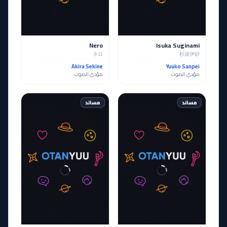
Nero
Isuka Suginami
ネロ
杉波伊砂
Akira Sekine
Yuuko Sanpei
مؤدي الصوت
مؤدي الصوت
مساند
مساند