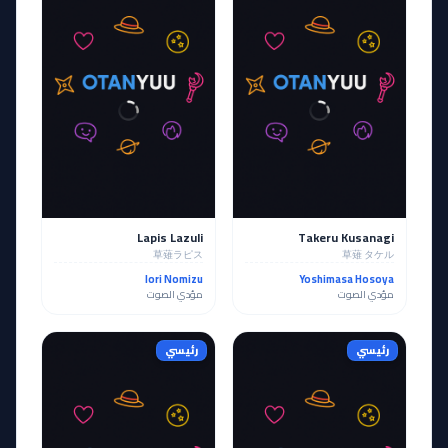
Lapis Lazuli
Takeru Kusanagi
草薙ラピス
草薙 タケル
Iori Nomizu
Yoshimasa Hosoya
مؤدي الصوت
مؤدي الصوت
رئيسي
رئيسي