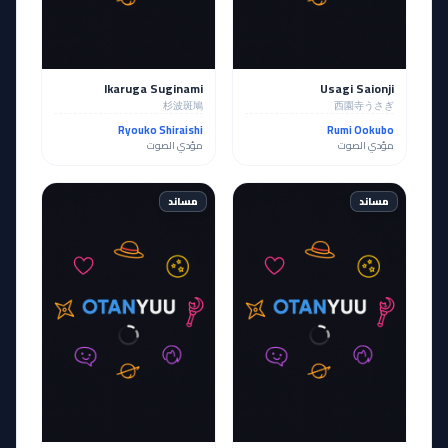
Ikaruga Suginami
Usagi Saionji
杉波斑鳩
西園寺うさぎ
Ryouko Shiraishi
Rumi Ookubo
مؤدي الصوت
مؤدي الصوت
مساند
مساند