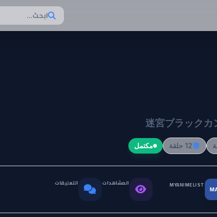
ابحث...
kyuu Black Comp
迷宮ブラックカ
12 حلقة
مكتمل
المشاهدات
التعليقات
MYANIMELIST
M
التقييم العالمي
0
46.7K