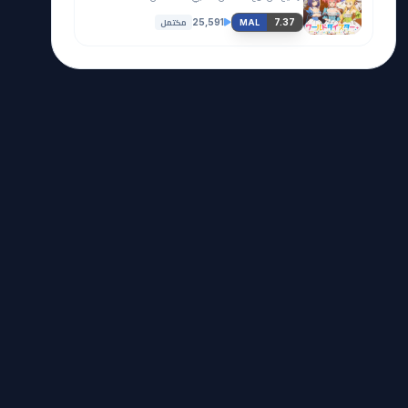
مكتمل
25,591
7.37
MAL