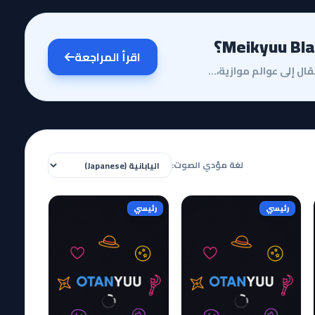
اقرأ المراجعة
مقدمة وقصة الأنميفي عالم الأنمي المليء بقصص الانتقال إلى عوالم موازية، يبرز أنمي Meikyuu Black Compa...
لغة مؤدي الصوت:
رئيسي
رئيسي