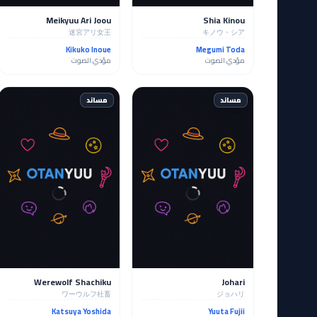
Meikyuu Ari Joou
Shia Kinou
迷宮アリ女王
キノウ・シア
Kikuko Inoue
Megumi Toda
مؤدي الصوت
مؤدي الصوت
مساند
مساند
Werewolf Shachiku
Johari
ワーウルフ社畜
ジョハリ
Katsuya Yoshida
Yuuta Fujii