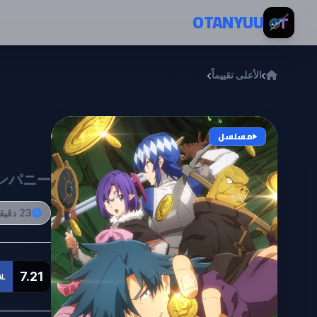
خطي إلى المحتوى
OTANYUU
الأعلى تقييماً
Meikyuu Black Company
any
مسلسل
ンパニー
23 دقيقة
7.21
AL