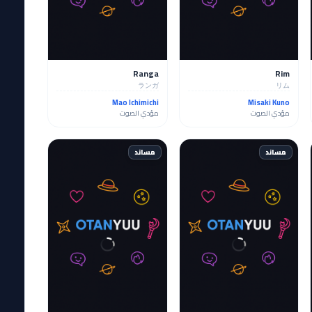
Ranga
Rim
ランガ
リム
Mao Ichimichi
Misaki Kuno
مؤدي الصوت
مؤدي الصوت
مساند
مساند