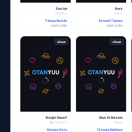
Gou'un
Kurz
ゴウウン
クルツ
Takaya Kuroda
Atsushi Tamaru
مؤدي الصوت
مؤدي الصوت
مساند
مساند
Roujin Dwarf
Alus Vi Alstein
老人ドワーフ
アルス
Volcano Oota
Tetsuya Kakihara