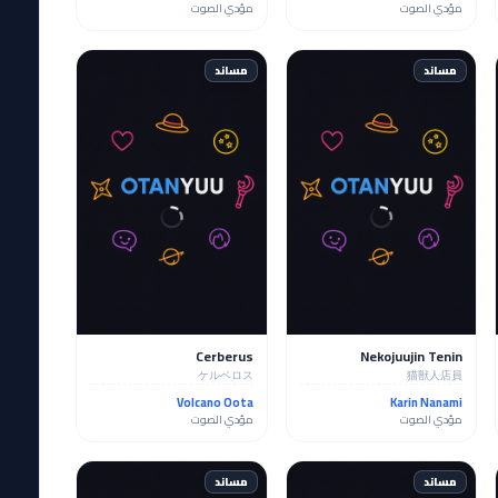
مؤدي الصوت
مؤدي الصوت
مساند
مساند
Cerberus
Nekojuujin Tenin
ケルベロス
猫獣人店員
Volcano Oota
Karin Nanami
مؤدي الصوت
مؤدي الصوت
مساند
مساند