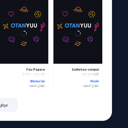
Fau Papara
Gaikotsu-senpai
ファウ・バーハラ
ガイコツ先輩
Mariya Ise
Hiroki
مؤدي الصوت
مؤدي الصوت
عرض 