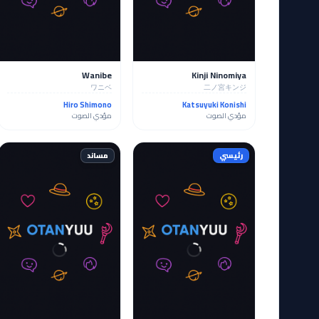
Wanibe
Kinji Ninomiya
ワニベ
二ノ宮キンジ
Hiro Shimono
Katsuyuki Konishi
مؤدي الصوت
مؤدي الصوت
رئيسي
مساند