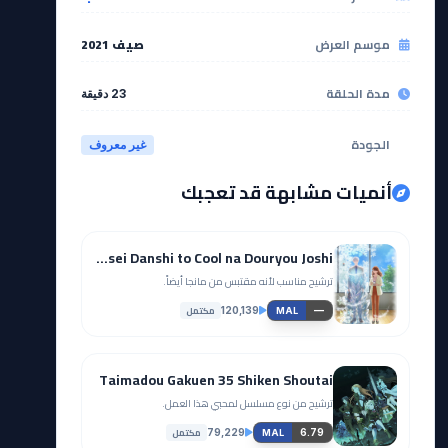
موسم العرض
صيف 2021
مدة الحلقة
23 دقيقة
الجودة
غير معروف
أنميات مشابهة قد تعجبك
Koori Zokusei Danshi to Cool na Douryou Joshi
ترشيح مناسب لأنه مقتبس من مانجا أيضاً.
مكتمل
120,139
—
MAL
Taimadou Gakuen 35 Shiken Shoutai
ترشيح من نوع مسلسل لمحبي هذا العمل.
مكتمل
79,229
6.79
MAL