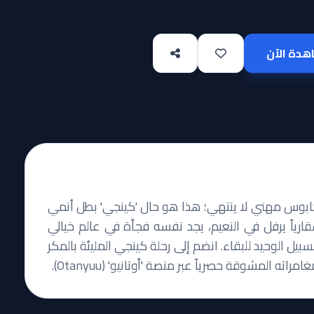
دة الآن
 كابوس مهني لا ينتهي؛ هذا هو حال 'كينجي' بطل أنمي
كان إمبراطوراً عقارياً يرفل في النعيم، يجد نفسه فجأة في عالم خيالي
 الوحيد للبقاء. انضم إلى رحلة كينجي المليئة بالمكر
ه المشوقة حصرياً عبر منصة 'أوتانيو' (Otanyuu).