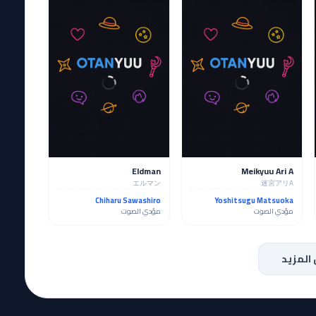
Eldman
Meikyuu Ari A
エルマン
迷宮アリA
Chiharu Sawashiro
Yoshitsugu Matsuoka
مؤدي الصوت
مؤدي الصوت
المزيد