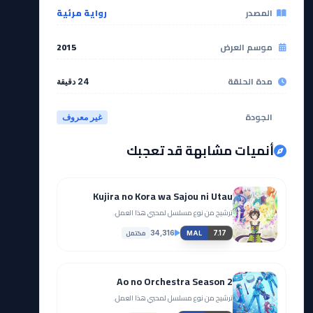
المصدر
رواية مرئية
موسم العرض
2015
مدة الحلقة
24 دقيقة
الجودة
غير معروف
أنميات مشابهة قد تعجبك
Kujira no Kora wa Sajou ni Utau
ترشيح من نوع مسلسل لمحبي هذا العمل.
مكتمل
34,316
7.17
MAL
Ao no Orchestra Season 2
ترشيح من نوع مسلسل لمحبي هذا العمل.