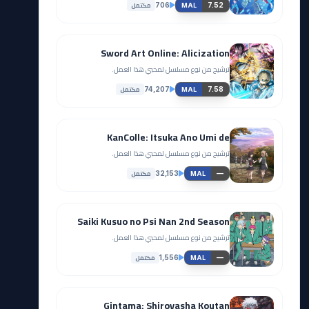
مكتمل
706
7.52
MAL
Sword Art Online: Alicization
ترشيح من نوع مسلسل لمحبي هذا العمل.
مكتمل
74,207
7.58
MAL
KanColle: Itsuka Ano Umi de
ترشيح من نوع مسلسل لمحبي هذا العمل.
مكتمل
32,153
—
MAL
Saiki Kusuo no Psi Nan 2nd Season
ترشيح من نوع مسلسل لمحبي هذا العمل.
مكتمل
1,556
—
MAL
Gintama: Shiroyasha Koutan