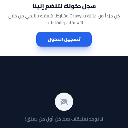
سجل دخولك لتنضم إلينا
كن جزءاً من عائلة Otanyuu وشاركنا شغفك بالأنمي من خلال
التعليقات والتفاعلات.
تسجيل الدخول
لا توجد تعليقات بعد. كن أول من يعلق!