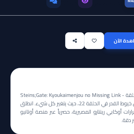
MA
التقييم العالمي
0
33.9K
دة الآن
هل أنت مستعد للغوص في أعماق العبث الزمني؟ حلقة Steins;Gate: Kyoukaimenjou no Missing Link -
Divide By Zero هي المفتاح المفقود الذي يربط بين خيوط القدر في الحلقة 22، حيث يتغير كل شيء. انطلق
 أوكابي رينتارو المصيرية، حصرياً عبر منصة أوتانيو