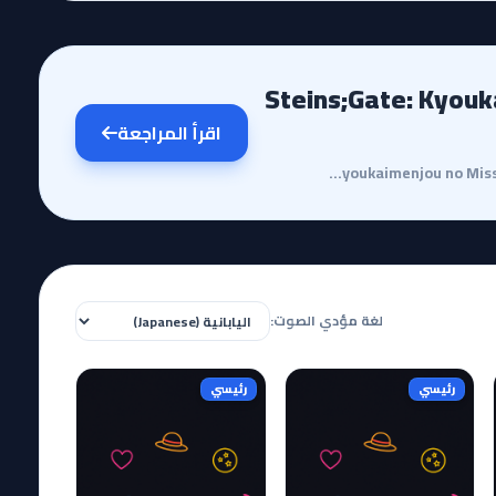
Steins;Gate: Kyoukaimenjou no
اقرأ المراجعة
مقدمة وقصة الأنميتعتبر حلقة Steins;Gate: Kyoukaimenjou no Missing Link - Divide By Zero بمثابة الجسر...
لغة مؤدي الصوت:
رئيسي
رئيسي