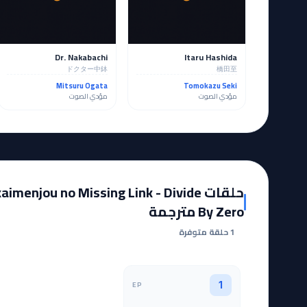
Dr. Nakabachi
Itaru Hashida
ドクター中鉢
橋田至
Mitsuru Ogata
Tomokazu Seki
مؤدي الصوت
مؤدي الصوت
حلقات menjou no Missing Link - Divide
By Zero مترجمة
1 حلقة متوفرة
EP
1