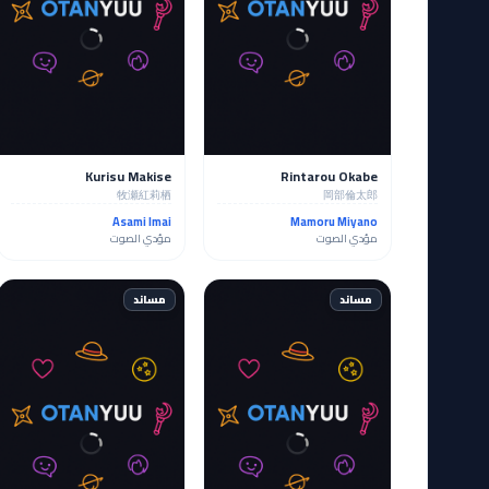
Kurisu Makise
Rintarou Okabe
牧瀬紅莉栖
岡部倫太郎
Asami Imai
Mamoru Miyano
مؤدي الصوت
مؤدي الصوت
مساند
مساند