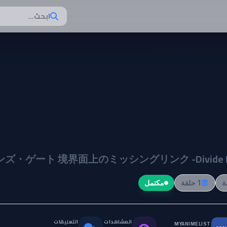
ابحث...
Steins;Gate: Kyouk
te: Kyoukaimenjou
Link - Divide By Z
・ゲート 境界面上のミッシングリンク -Divide By 
1 حلقة
مكتمل
المشاهدات
التعليقات
MYANIMELIST