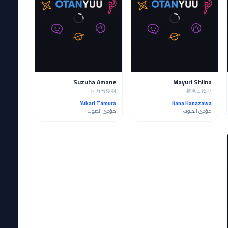
Suzuha Amane
Mayuri Shiina
阿万音鈴羽
椎名まゆり
Yukari Tamura
Kana Hanazawa
مؤدي الصوت
مؤدي الصوت