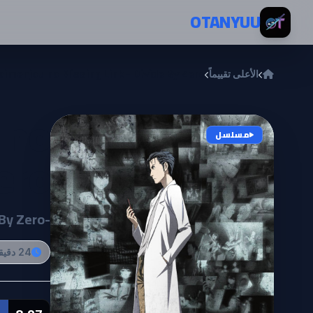
خطي إلى المحتوى
OTANYUU
الأعلى تقييماً
aimenjou no Missing Link - Divide By Zero
 no
مسلسل
ero
Zero-
24 دقيقة