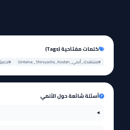
كلمات مفتاحية (Tags)
#مشاهدة_أنمي_Gintama:_Shiroyasha_Koutan
#تحميل_حلقات_tan
أسئلة شائعة حول الأنمي