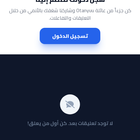
كن جزءاً من عائلة Otanyuu وشاركنا شغفك بالأنمي من خلال
التعليقات والتفاعلات.
تسجيل الدخول
لا توجد تعليقات بعد. كن أول من يعلق!