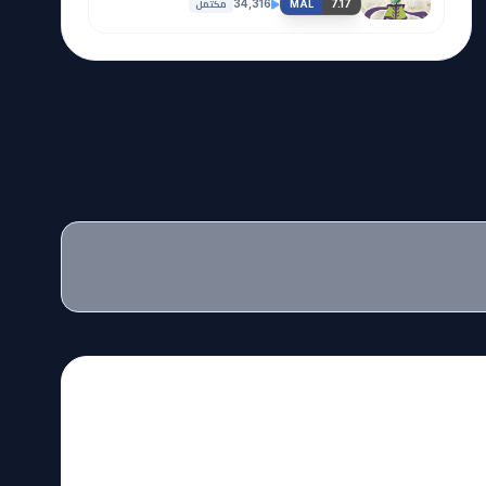
مكتمل
34,316
7.17
MAL