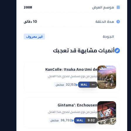
موسم العرض
2008
مدة الحلقة
10 دقائق
الجودة
غير معروف
أنميات مشابهة قد تعجبك
KanColle: Itsuka Ano Umi de
ترشيح من نوع مسلسل لمحبي هذا العمل.
مكتمل
32,153
—
MAL
Gintama': Enchousen
ترشيح من نوع مسلسل لمحبي هذا العمل.
مكتمل
36,702
9.02
MAL