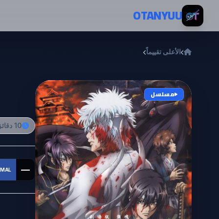
خطي إلى المحتوى
OTANYUU
الأعلى تقييماً
Gintama: Shiroyasha Koutan
tan
مسلسل
10 دقائق
—
MAL