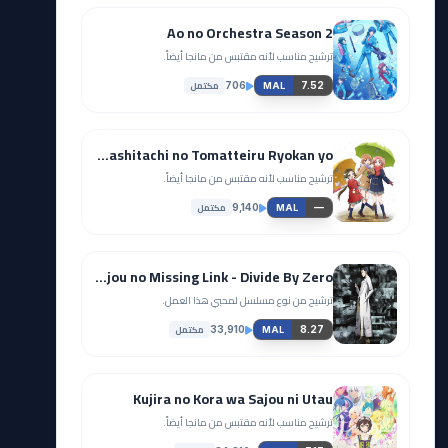
Ao no Orchestra Season 2
ترشيح مناسب لأنه مقتبس من مانجا أيضاً.
مكتمل
706
7.52
MAL
Mikakunin de Shinkoukei: Mite. Are ga Watashitachi no Tomatteiru Ryokan yo.
ترشيح مناسب لأنه مقتبس من مانجا أيضاً.
مكتمل
9,140
—
MAL
Steins;Gate: Kyoukaimenjou no Missing Link - Divide By Zero
ترشيح من نوع مسلسل لمحبي هذا العمل.
مكتمل
33,910
8.27
MAL
Kujira no Kora wa Sajou ni Utau
ترشيح مناسب لأنه مقتبس من مانجا أيضاً.