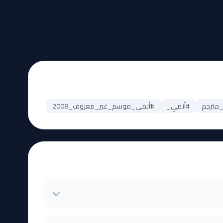
#أنمي_
#أنمي_موسم_غير_معروف_2008