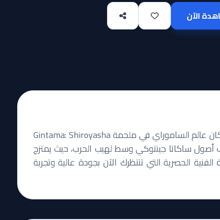
دة الآن
انغمس في أسطورة 'الشيطان الأبيض' التي هزت أركان عالم الساموراي في ملحمة Gintama: Shiroyasha
كشف أصول ساكاتا جينتوكي وسط لهيب الحرب، حيث يمتزج
الفنية الحصرية التي تنتظرك الآن بجودة عالية وتجربة