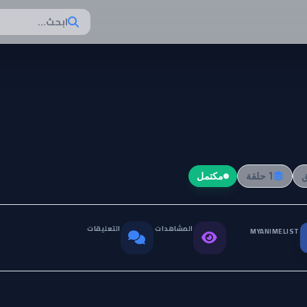
ابحث...
: Shiroyasha Kou
1 حلقة
مكتمل
المشاهدات
التعليقات
MYANIMELIST
التقييم العالمي
0
22.0K