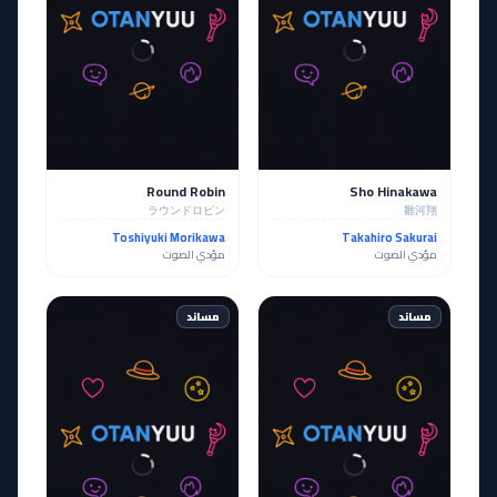
Round Robin
Sho Hinakawa
ラウンドロビン
雛河翔
Toshiyuki Morikawa
Takahiro Sakurai
مؤدي الصوت
مؤدي الصوت
مساند
مساند