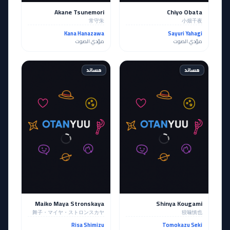
Akane Tsunemori
Chiyo Obata
常守朱
小畑千夜
Kana Hanazawa
Sayuri Yahagi
مؤدي الصوت
مؤدي الصوت
مساند
مساند
Maiko Maya Stronskaya
Shinya Kougami
舞子・マイヤ・ストロンスカヤ
狡噛慎也
Risa Shimizu
Tomokazu Seki