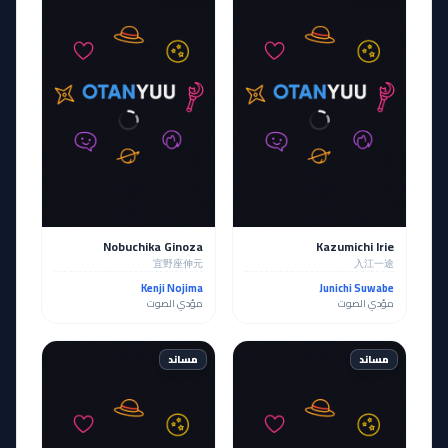
Nobuchika Ginoza
Kazumichi Irie
宜野座伸元
入江一途
Kenji Nojima
Junichi Suwabe
مؤدي الصوت
مؤدي الصوت
مساند
مساند