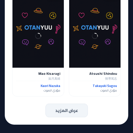
Mao Kisaragi
Atsushi Shindou
如月真緒
慎導篤志
Kaori Nazuka
Takayuki Sugou
مؤدي الصوت
مؤدي الصوت
عرض المزيد