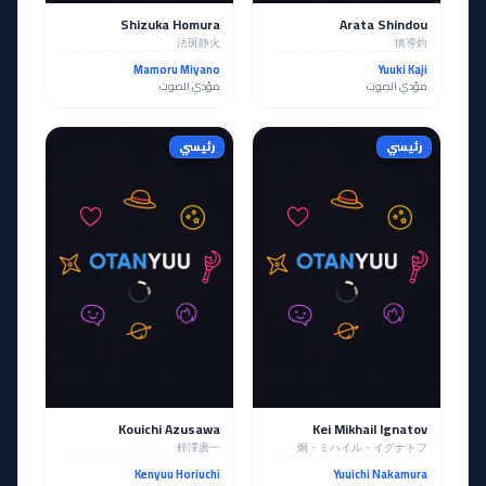
Shizuka Homura
Arata Shindou
法斑静火
慎導灼
Mamoru Miyano
Yuuki Kaji
مؤدي الصوت
مؤدي الصوت
رئيسي
رئيسي
Kouichi Azusawa
Kei Mikhail Ignatov
梓澤廣一
炯・ミハイル・イグナトフ
Kenyuu Horiuchi
Yuuichi Nakamura