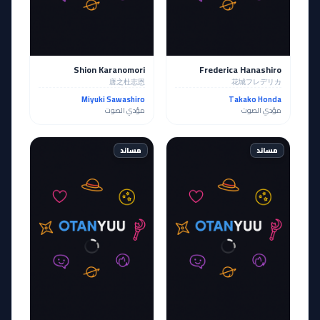
Shion Karanomori
Frederica Hanashiro
唐之杜志恩
花城フレデリカ
Miyuki Sawashiro
Takako Honda
مؤدي الصوت
مؤدي الصوت
مساند
مساند