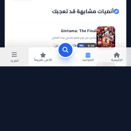
أنميات مشابهة قد تعجبك
Gintama: The Final
ترشيح من نوع فيلم لمحبي هذا العمل.
مكتمل
32,187
9.05
MAL
الرئيسية
المواعيد
الأعلى تقييماً
المزيد
Fate/stay night Movie: Heaven's Feel - III. Spring Song
ترشيح من نوع فيلم لمحبي هذا العمل.
مكتمل
69,879
8.63
MAL
Gintama: Yorinuki Gintama-san on Theater 2D
ترشيح من نوع فيلم لمحبي هذا العمل.
مكتمل
15,365
—
MAL