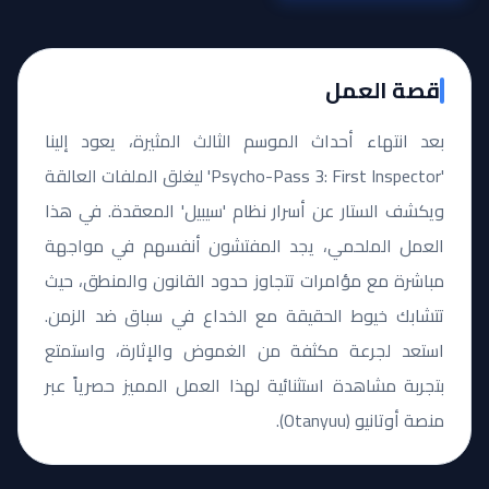
قصة العمل
بعد انتهاء أحداث الموسم الثالث المثيرة، يعود إلينا
'Psycho-Pass 3: First Inspector' ليغلق الملفات العالقة
ويكشف الستار عن أسرار نظام 'سيبيل' المعقدة. في هذا
العمل الملحمي، يجد المفتشون أنفسهم في مواجهة
مباشرة مع مؤامرات تتجاوز حدود القانون والمنطق، حيث
تتشابك خيوط الحقيقة مع الخداع في سباق ضد الزمن.
استعد لجرعة مكثفة من الغموض والإثارة، واستمتع
بتجربة مشاهدة استثنائية لهذا العمل المميز حصرياً عبر
منصة أوتانيو (Otanyuu).