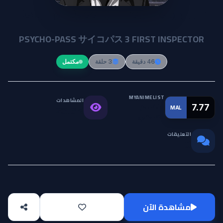
Psycho-Pass 3: First Inspector
PSYCHO-PASS サイコパス 3 FIRST INSPECTOR
46 دقيقة
3 حلقة
مكتمل
MYANIMELIST
المشاهدات
التقييم
7.77
MAL
23.6K
العالمي
التعليقات
0
مشاهدة الآن