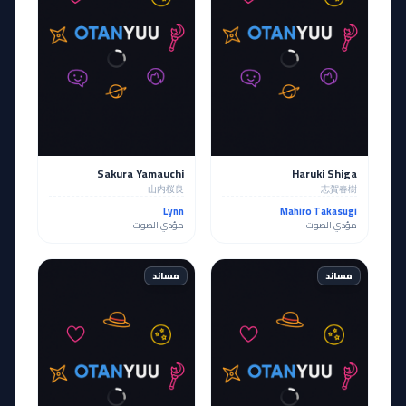
Sakura Yamauchi
Haruki Shiga
山内桜良
志賀春樹
Lynn
Mahiro Takasugi
مؤدي الصوت
مؤدي الصوت
مساند
مساند