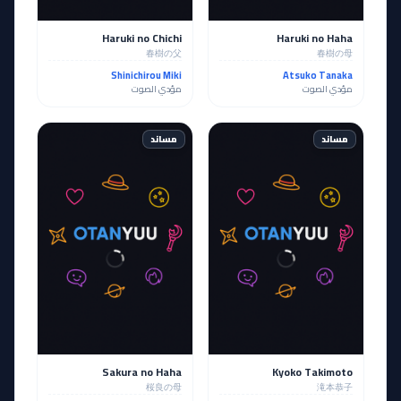
Haruki no Chichi
Haruki no Haha
春樹の父
春樹の母
Shinichirou Miki
Atsuko Tanaka
مؤدي الصوت
مؤدي الصوت
مساند
مساند
Sakura no Haha
Kyoko Takimoto
桜良の母
滝本恭子