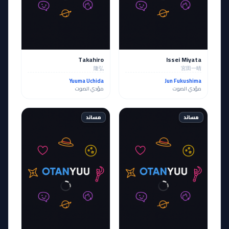
Takahiro
Issei Miyata
隆弘
宮田一晴
Yuuma Uchida
Jun Fukushima
مؤدي الصوت
مؤدي الصوت
مساند
مساند