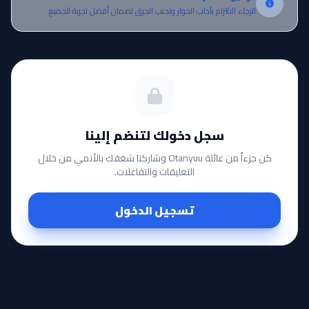
الرجاء الالتزام بآداب الحوار وتجنب الحرق لضمان أفضل تجربة للجميع.
سجل دخولك لتنضم إلينا
كن جزءاً من عائلة Otanyuu وشاركنا شغفك بالأنمي من خلال
التعليقات والتفاعلات.
تسجيل الدخول