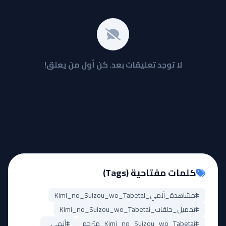
لا توجد تعليقات بعد. كن أول من يعلق!
كلمات مفتاحية (Tags)
#مشاهدة_أنمي_Kimi_no_Suizou_wo_Tabetai
#تحميل_حلقات_Kimi_no_Suizou_wo_Tabetai
#Kimi_no_Suizou_wo_Tabetai_مترجم
#أنمي_