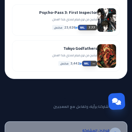
Psycho-Pass 3: First Inspector
ترشيح من نوع فيلم لمحبي هذا العمل.
مكتمل
23,626
7.77
MAL
Tokyo Godfathers
ترشيح من نوع فيلم لمحبي هذا العمل.
مكتمل
3,442
—
MAL
مجتمع Otanyuu
شاركنا برأيك وتفاعل مع المعجبين
قوانين المشاركة