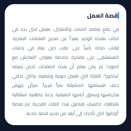
قصة العمل
في عالمٍ يغلفه الصمت والانعزال، يعيش فتى يجد في
الكتب ملاذه الوحيد بعيداً عن ضجيج العلاقات البشرية.
تنقلب حياته رأساً على عقب حين يعثر في ردهات
المستشفى على مفكرة غامضة بعنوان 'التعايش مع
الموت'. لم يكن يعلم أن هذه الصفحات تخص زميلته
'ساكورا'، الفتاة التي تفيض حيوية وشعبية، والتي تخفي
خلف ابتسامتها المشرقة سراً مريراً: مرضٌ ينهش
بنكرياسها ويسرق أيامها المتبقية. رحلة عاطفية استثنائية
بانتظارك، اكتشف تفاصيل هذا اللقاء القدرية عبر منصة
'أوتانيو' التي تأخذك إلى أبعد من مجرد قصة عادية.