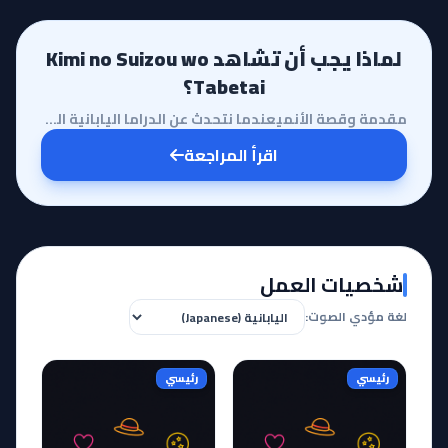
لماذا يجب أن تشاهد Kimi no Suizou wo
Tabetai؟
مقدمة وقصة الأنميعندما نتحدث عن الدراما اليابانية التي تلمس أعماق الروح، يبرز فيلم 'أريد أن آكل بنكر...
اقرأ المراجعة
شخصيات العمل
لغة مؤدي الصوت:
رئيسي
رئيسي