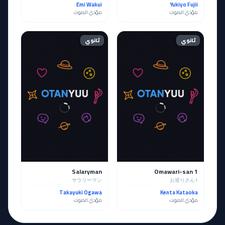
Emi Wakui
Yukiyo Fujii
مؤدي الصوت
مؤدي الصوت
ثانوي
ثانوي
Salaryman
Omawari-san 1
サラリーマン
お巡りさん1
Takayuki Ogawa
Kenta Kataoka
مؤدي الصوت
مؤدي الصوت