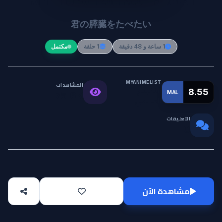
Kimi no Suizou wo Tabetai
君の膵臓をたべたい
1 ساعة و 48 دقيقة
1 حلقة
مكتمل
MYANIMELIST
المشاهدات
التقييم
8.55
MAL
75.6K
العالمي
التعليقات
0
مشاهدة الآن