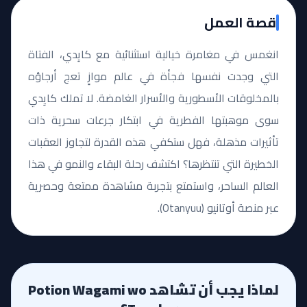
قصة العمل
انغمس في مغامرة خيالية استثنائية مع كايِدي، الفتاة
التي وجدت نفسها فجأة في عالم موازٍ تعج أرجاؤه
بالمخلوقات الأسطورية والأسرار الغامضة. لا تملك كايِدي
سوى موهبتها الفطرية في ابتكار جرعات سحرية ذات
تأثيرات مذهلة، فهل ستكفي هذه القدرة لتجاوز العقبات
الخطيرة التي تنتظرها؟ اكتشف رحلة البقاء والنمو في هذا
العالم الساحر، واستمتع بتجربة مشاهدة ممتعة وحصرية
عبر منصة أوتانيو (Otanyuu).
لماذا يجب أن تشاهد Potion Wagami wo