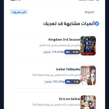
الجودة
غير معروف
أنميات مشابهة قد تعجبك
Kingdom 3rd Season
ترشيح من نوع مسلسل لمحبي هذا العمل.
مكتمل
178,439
8.85
MAL
Isekai Yakkyoku
ترشيح مناسب لأنه مقتبس من رواية خفيفة أيضاً.
مكتمل
193,361
7.25
MAL
Eris no Seihai
ترشيح مناسب لأنه مقتبس من رواية خفيفة أيضاً.