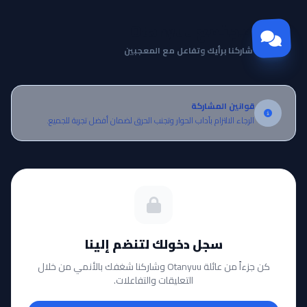
مجتمع Otanyuu
شاركنا برأيك وتفاعل مع المعجبين
قوانين المشاركة
الرجاء الالتزام بآداب الحوار وتجنب الحرق لضمان أفضل تجربة للجميع.
سجل دخولك لتنضم إلينا
كن جزءاً من عائلة Otanyuu وشاركنا شغفك بالأنمي من خلال
التعليقات والتفاعلات.