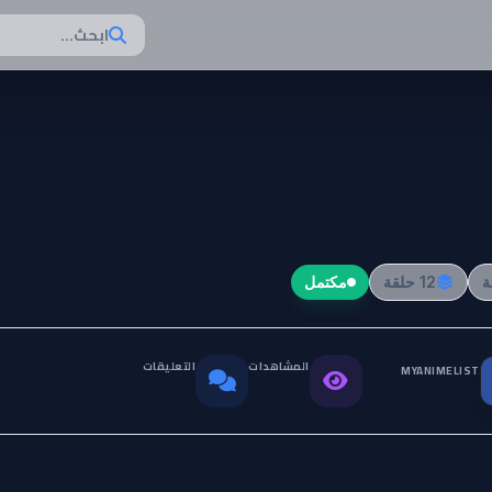
ابحث...
Eris no Sei
12 حلقة
مكتمل
المشاهدات
التعليقات
MYANIMELIST
التقييم العالمي
0
37.2K