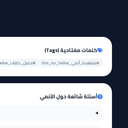
كلمات مفتاحية (Tags)
#مشاهدة_أنمي_Eris_no_Seihai
#تحميل_حلقات_Eris_no_Seihai
أسئلة شائعة حول الأنمي