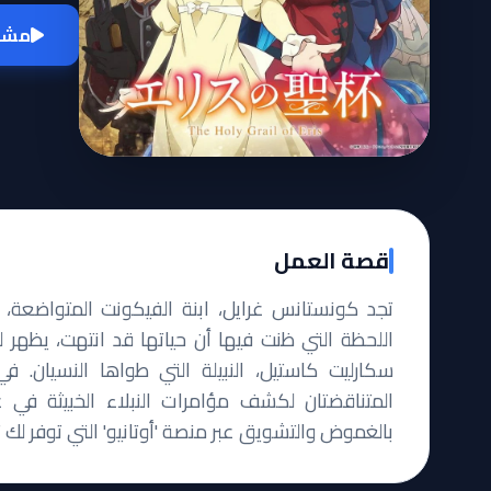
مشاه
قصة العمل
تجد كونستانس غرايل، ابنة الفيكونت المتواضعة
اللحظة التي ظنت فيها أن حياتها قد انتهت، يظهر
سكارليت كاستيل، النبيلة التي طواها النسيان. ف
المتناقضتان لكشف مؤامرات النبلاء الخبيثة في ع
بالغموض والتشويق عبر منصة 'أوتانيو' التي توفر لك 