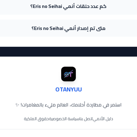
كم عدد حلقات أنمي Eris no Seihai؟
متى تم إصدار أنمي Eris no Seihai؟
OTANYUU
استمر في مطاردة أحلامك، العالم مليء بالمغامرات! ✨
دليل الأنمي
اتصل بنا
سياسة الخصوصية
حقوق الملكية