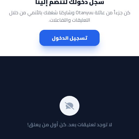
سجل دخولك لتنضم إلينا
كن جزءاً من عائلة Otanyuu وشاركنا شغفك بالأنمي من خلال
التعليقات والتفاعلات.
تسجيل الدخول
لا توجد تعليقات بعد. كن أول من يعلق!