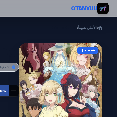
خطي إلى المحتوى
OTANYUU
الأعلى تقييماً
Eris no Seihai
hai
مسلسل
23 دقيقة
—
MAL