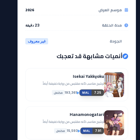
موسم العرض
2026
مدة الحلقة
23 دقيقة
الجودة
غير معروف
أنميات مشابهة قد تعجبك
Isekai Yakkyoku
ترشيح مناسب لأنه مقتبس من رواية خفيفة أيضاً.
مكتمل
193,361
7.25
MAL
Hanamonogatari
ترشيح مناسب لأنه مقتبس من رواية خفيفة أيضاً.
مكتمل
15,593
7.91
MAL