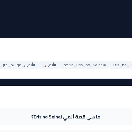
#Eris_no_Seihai_مترجم
#أنمي_
#أنمي_موسم_غير_معر
ما هي قصة أنمي Eris no Seihai؟