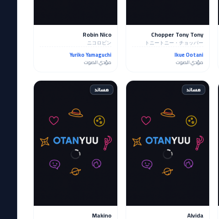
Robin Nico
Chopper Tony Tony
ニコロビン
トニートニー・チョッパー
Yuriko Yamaguchi
Ikue Ootani
مؤدي الصوت
مؤدي الصوت
مساند
مساند
Makino
Alvida