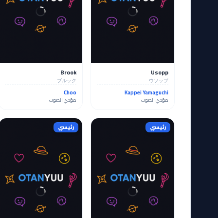
Brook
Usopp
ブルック
ウソップ
Choo
Kappei Yamaguchi
مؤدي الصوت
مؤدي الصوت
رئيسي
رئيسي