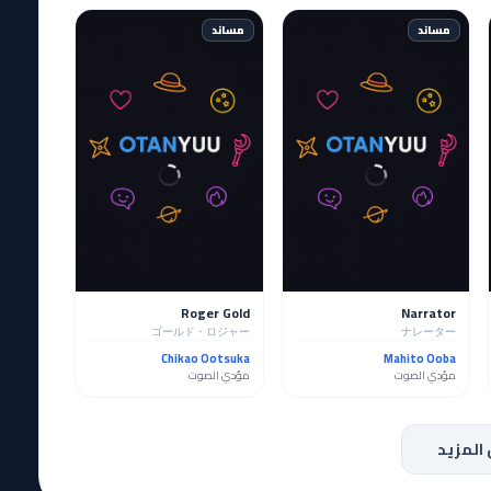
مساند
مساند
Roger Gold
Narrator
ゴールド・ロジャー
ナレーター
Chikao Ootsuka
Mahito Ooba
مؤدي الصوت
مؤدي الصوت
المزيد