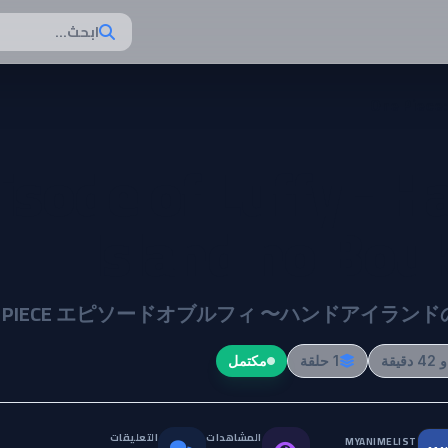
ابحث...
One Piece:
isode of Luffy - H
Island no Bou
E PIECE エピソードオブルフィ 〜ハンドアイラン
1 حلقة
مكتمل
المشاهدات
التعليقات
MYANIMELIST