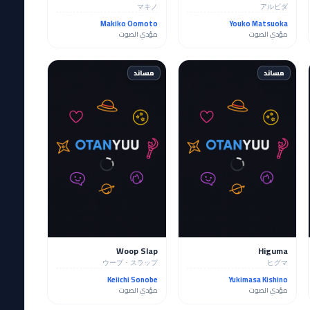
マキノ
アルビダ
Makiko Oomoto
Youko Matsuoka
مؤدي الصوت
مؤدي الصوت
مساند
مساند
Woop Slap
Higuma
ウープ・スラップ
ヒグマ
Keiichi Sonobe
Yukimasa Kishino
مؤدي الصوت
مؤدي الصوت