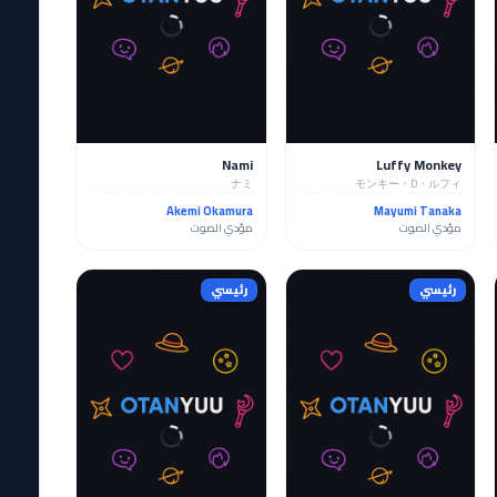
Nami
Luffy Monkey
ナミ
モンキー・D・ルフィ
Akemi Okamura
Mayumi Tanaka
مؤدي الصوت
مؤدي الصوت
رئيسي
رئيسي