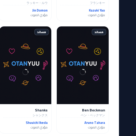
ラッキー・ルウ
フランキー
Jin Domon
Kazuki Yao
مؤدي الصوت
مؤدي الصوت
مساند
مساند
Shanks
Ben Beckman
シャンクス
ベン・ベックマン
Shuuichi Ikeda
Aruno Tahara
مؤدي الصوت
مؤدي الصوت