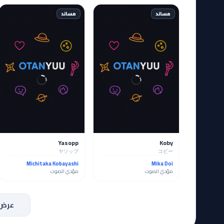
مساند
مساند
Yasopp
Koby
ヤソップ
コビー
Michitaka Kobayashi
Mika Doi
مؤدي الصوت
مؤدي الصوت
عرض 