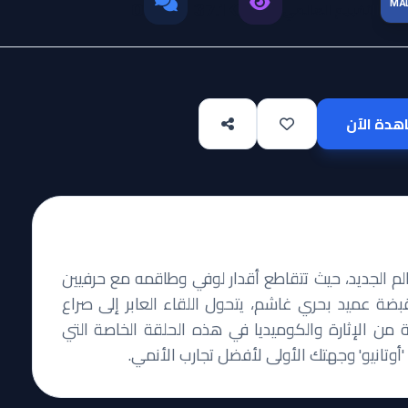
MA
التقييم العالمي
0
37.1K
دة الآن
الم الجديد، حيث تتقاطع أقدار لوفي وطاقمه مع حرفيين
قبضة عميد بحري غاشم، يتحول اللقاء العابر إلى صراع
من الإثارة والكوميديا في هذه الحلقة الخاصة التي
وتانيو' وجهتك الأولى لأفضل تجارب الأنمي.