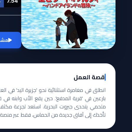
7.54
L
مشاه
قصة العمل
انطلق في مغامرة استثنائية نحو 'جزيرة اليد' في الع
بارعين في 'قرية المدفع'. حين يقع الأب وابنه في 
ملحمي يتحدى جبروت البحرية. استعد لجرعة مكثفة 
تأخذك إلى آفاق جديدة من الحماس، فقط عبر منصة 'أ