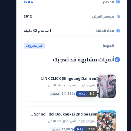
المصدر
مانجا
موسم العرض
2012
مدة الحلقة
1 ساعة و 42 دقيقة
الجودة
غير معروف
أنميات مشابهة قد تعجبك
LINK CLICK (Shiguang Dailiren)
ترشيح من نوع مسلسل لمحبي هذا العمل.
مكتمل
214,550
8.7
MAL
Love Live! Nijigasaki Gakuen School Idol Doukoukai 2nd Season
ترشيح من نوع مسلسل لمحبي هذا العمل.
مكتمل
17,897
7.66
MAL