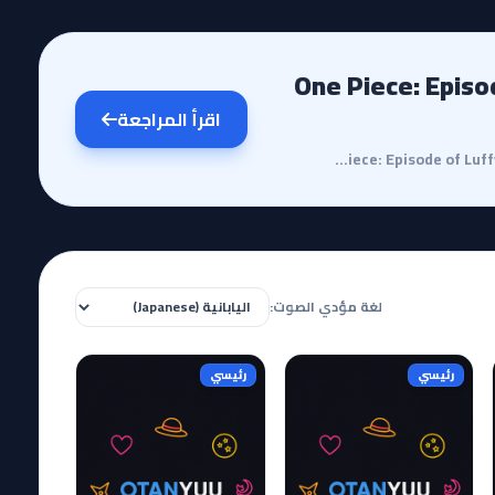
One Piece: Episode of Luff -
اقرأ المراجعة
مقدمة وقصة الأنميتعد حلقة One Piece: Episode of Luffy - Hand Island no Bouken واحدة من الإضافات الجا...
لغة مؤدي الصوت:
رئيسي
رئيسي