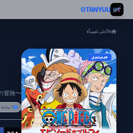
خطي إلى المحتوى
OTANYUU
الأعلى تقييماً
 Episode of Luffy - Hand Island no Bouken
and
مسلسل
ken
ドの冒険〜
1 ساعة و 42 دقيقة