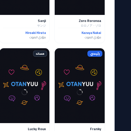
Sanji
Zoro Roronoa
サンジ
ロロノア・ゾロ
Hiroaki Hirata
Kazuya Nakai
مؤدي الصوت
مؤدي الصوت
رئيسي
مساند
Lucky Roux
Franky