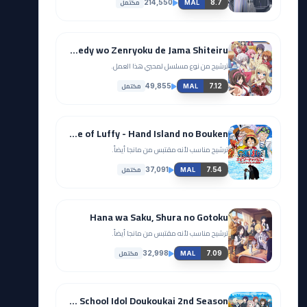
مكتمل
214,550
8.7
MAL
Ore no Nounai Sentakushi ga, Gakuen Love Comedy wo Zenryoku de Jama Shiteiru
ترشيح من نوع مسلسل لمحبي هذا العمل.
مكتمل
49,855
7.12
MAL
One Piece: Episode of Luffy - Hand Island no Bouken
ترشيح مناسب لأنه مقتبس من مانجا أيضاً.
مكتمل
37,091
7.54
MAL
Hana wa Saku, Shura no Gotoku
ترشيح مناسب لأنه مقتبس من مانجا أيضاً.
مكتمل
32,998
7.09
MAL
Love Live! Nijigasaki Gakuen School Idol Doukoukai 2nd Season