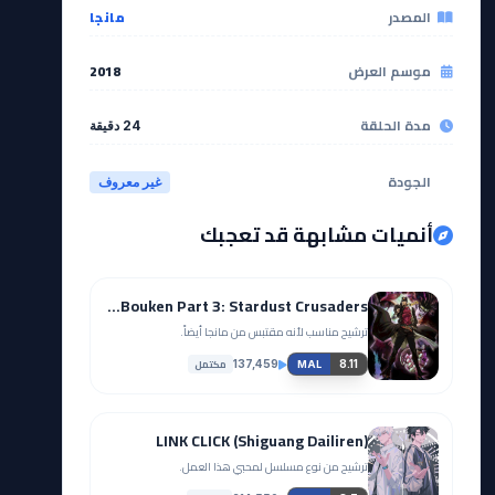
المصدر
مانجا
موسم العرض
2018
مدة الحلقة
24 دقيقة
الجودة
غير معروف
أنميات مشابهة قد تعجبك
JoJo no Kimyou na Bouken Part 3: Stardust Crusaders
ترشيح مناسب لأنه مقتبس من مانجا أيضاً.
مكتمل
137,459
8.11
MAL
LINK CLICK (Shiguang Dailiren)
ترشيح من نوع مسلسل لمحبي هذا العمل.