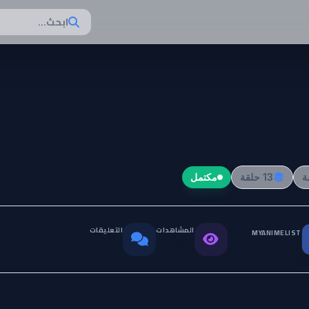
ابحث...
Hataraku Sai
13 حلقة
مكتمل
المشاهدات
التعليقات
MYANIMELIST
التقييم العالمي
0
631