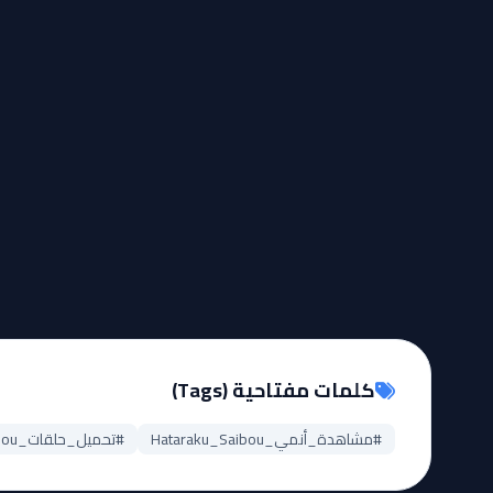
كلمات مفتاحية (Tags)
#مشاهدة_أنمي_Hataraku_Saibou
#تحميل_حلقات_Hataraku_Saibou