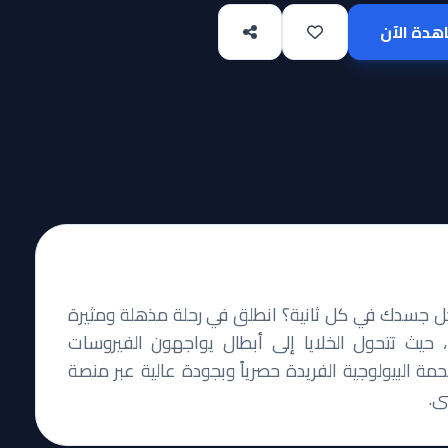
دة الآن
اخل جسدك في كل ثانية؟ انطلق في رحلة مذهلة ومثيرة
داخل جسم الإنسان مع أنمي Hataraku Saibou، حيث تتحول الخلايا إلى أبطال يواجهون الفيروسات
ة البيولوجية الفريدة حصرياً وبجودة عالية عبر منصة
ى.