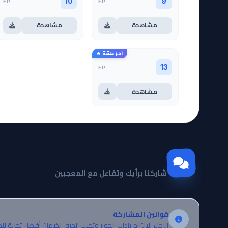
EP
EP
10
9
مشاهدة
مشاهدة
آخر حلقة 🔥
EP
13
مشاهدة
مجتمع Otanyuu
شاركنا برأيك وتفاعل مع المعجبين
قوانين المشاركة
الرجاء الالتزام بآداب الحوار وتجنب الحرق لضمان أفضل تجربة لل