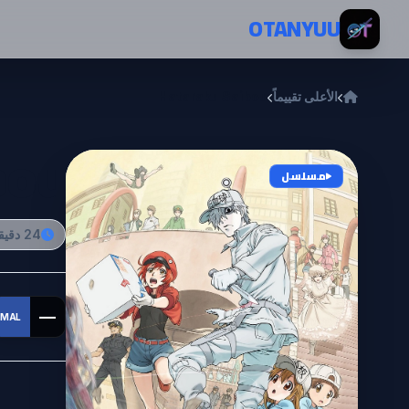
خطي إلى المحتوى
OTANYUU
الأعلى تقييماً
Hataraku Saibou
bou
مسلسل
24 دقيقة
—
MAL