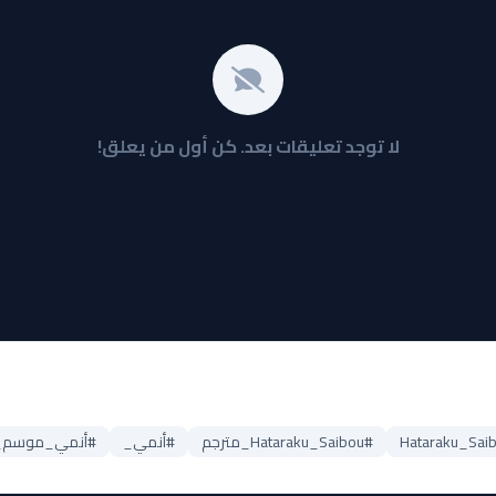
لا توجد تعليقات بعد. كن أول من يعلق!
#Hataraku_Saibou_مترجم
#أنمي_
#أنمي_موسم_غي