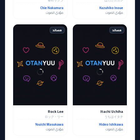
春野サクラ
はたけカカシ
Chie Nakamura
Kazuhiko Inoue
مؤدي الصوت
مؤدي الصوت
مساند
مساند
Rock Lee
Itachi Uchiha
ロック・リー
うちはイタチ
Youichi Masukawa
Hideo Ishikawa
مؤدي الصوت
مؤدي الصوت