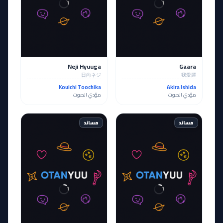
Neji Hyuuga
Gaara
日向ネジ
我愛羅
Kouichi Toochika
Akira Ishida
مؤدي الصوت
مؤدي الصوت
مساند
مساند