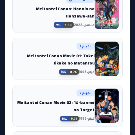
Meitantei Conan: Hannin no
Hanzawa-san
مسلسل
•
2022
6.88
MAL
الفيلم 1
Meitantei Conan Movie 01: Tokei
Jikake no Matenrou
فيلم
•
1998
8.75
MAL
الفيلم 2
Meitantei Conan Movie 02: 14-banme
no Target
فيلم
•
1998
6.31
MAL