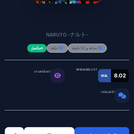
Meitantei Conan Movie 20:
Junkoku no Nightmare
NARUTO -ナルト-
1 ساعة و 52 دقيقة
1 حلقة
مكتمل
MYANIMELIST
المشاهدات
التقييم
8.02
MAL
4.0K
العالمي
التعليقات
0