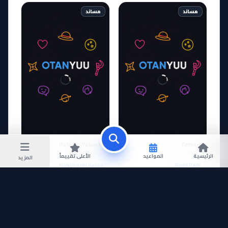
مساند
مساند
Kabuto Yakushi
Temari
薬師カブト
テマリ
الرئيسية
المواعيد
الأعلى تقييماً
المزيد
Nobutoshi Kanna
Romi Park
مؤدي الصوت
مؤدي الصوت
عرض المزيد