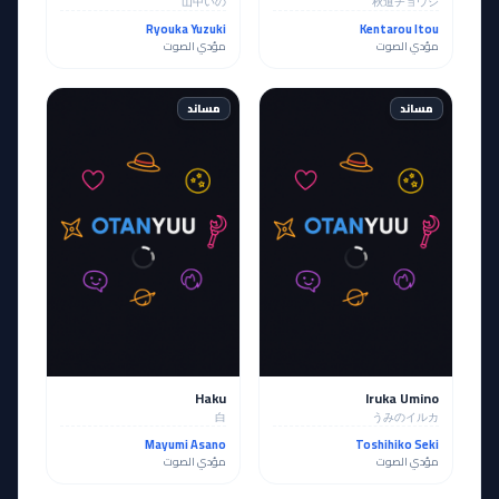
山中いの
秋道チョウジ
Ryouka Yuzuki
Kentarou Itou
مؤدي الصوت
مؤدي الصوت
مساند
مساند
Haku
Iruka Umino
白
うみのイルカ
Mayumi Asano
Toshihiko Seki
مؤدي الصوت
مؤدي الصوت