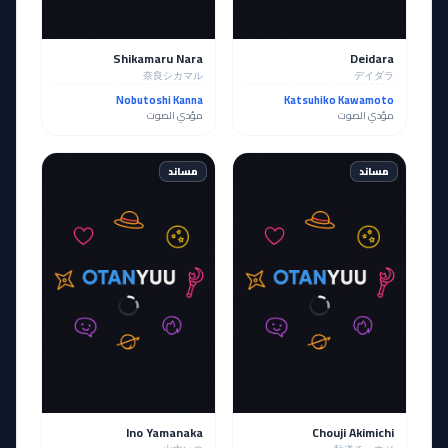
Shikamaru Nara
Deidara
奈良シカマル
デイダラ
Nobutoshi Kanna
Katsuhiko Kawamoto
مؤدي الصوت
مؤدي الصوت
مساند
مساند
Ino Yamanaka
Chouji Akimichi