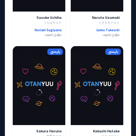
Sasuke Uchiha
Naruto Uzumaki
うちはサスケ
うずまきナルト
Noriaki Sugiyama
Junko Takeuchi
مؤدي الصوت
مؤدي الصوت
رئيسي
رئيسي
Sakura Haruno
Kakashi Hatake