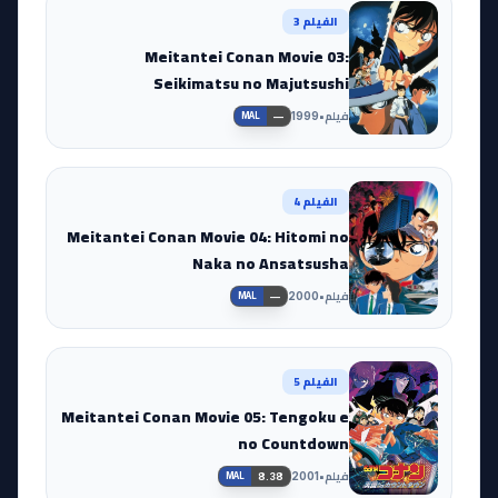
الفيلم 3
Meitantei Conan Movie 03:
Seikimatsu no Majutsushi
فيلم
•
1999
—
MAL
الفيلم 4
Meitantei Conan Movie 04: Hitomi no
Naka no Ansatsusha
فيلم
•
2000
—
MAL
الفيلم 5
Meitantei Conan Movie 05: Tengoku e
no Countdown
فيلم
•
2001
8.38
MAL