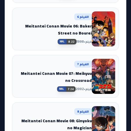
الفيلم 6
Meitantei Conan Movie 06: Baker
Street no Bourei
فيلم
•
1998
8.22
MAL
الفيلم 7
Meitantei Conan Movie 07: Meikyuu
no Crossroad
فيلم
•
2002
7.24
MAL
الفيلم 8
Meitantei Conan Movie 08: Ginyoku
no Magician