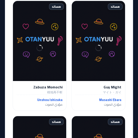
مساند
مساند
Zabuza Momochi
Guy Might
桃地再不斬
マイト・ガイ
Unshou Ishizuka
Masashi Ebara
مؤدي الصوت
مؤدي الصوت
مساند
مساند