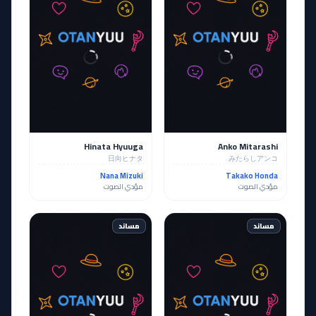
Hinata Hyuuga
Anko Mitarashi
日向ヒナタ
みたらしアンコ
Nana Mizuki
Takako Honda
مؤدي الصوت
مؤدي الصوت
مساند
مساند