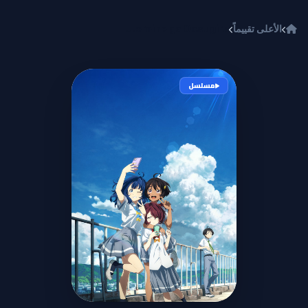
خطي إلى المحتوى
الأعلى تقييماً
Make Heroine ga Oosugiru!
مسلسل