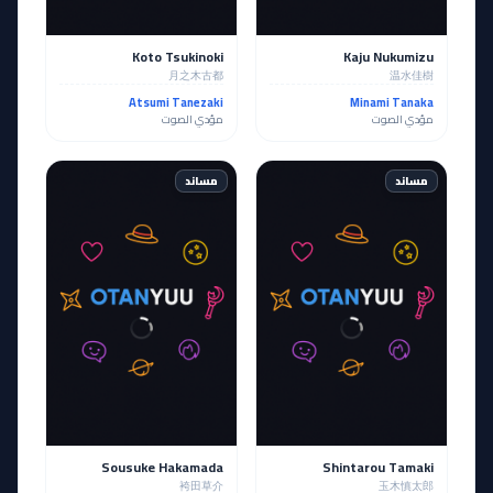
Koto Tsukinoki
Kaju Nukumizu
月之木古都
温水佳樹
Atsumi Tanezaki
Minami Tanaka
مؤدي الصوت
مؤدي الصوت
مساند
مساند
Sousuke Hakamada
Shintarou Tamaki
袴田草介
玉木慎太郎