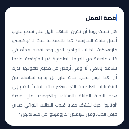
قصة العمل
هل تخيلت يوماً أن تكون الشاهد الأول على تحطم قلوب
أجمل فتيات المدرسة؟ هذا بالضبط ما حدث لـ 'نوكوميزو
كازوهيكو'، الطالب الهادئ الذي وجد نفسه فجأة في
قلب عاصفة من الدراما العاطفية غير المتوقعة. عندما
تشاهد 'يانامي آنّا' وهي تُرفض من صديق طفولتها، تدرك
أن هذا ليس مجرد حدث عابر، بل بداية لسلسلة من
الانكسارات العاطفية التي ستغير حياته تماماً. انضم إلى
هذه الرحلة المليئة بالمشاعر والكوميديا على منصة
'أوتانيو'، حيث نكشف خفايا قلوب البطلات اللواتي خسرن
فرص الحب، وهل سيتمكن 'كازوهيكو' من مساندتهن؟