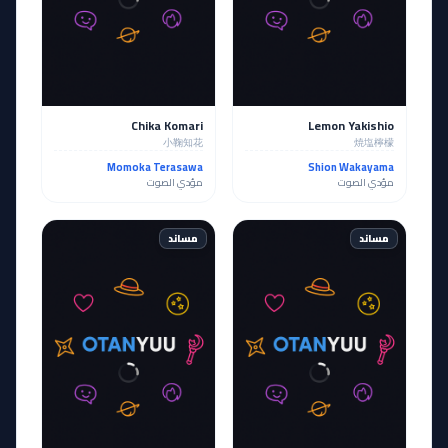
Chika Komari
Lemon Yakishio
小鞠知花
焼塩檸檬
Momoka Terasawa
Shion Wakayama
مؤدي الصوت
مؤدي الصوت
مساند
مساند