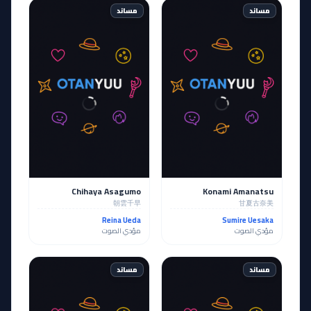
مساند
مساند
Chihaya Asagumo
Konami Amanatsu
朝雲千早
甘夏古奈美
Reina Ueda
Sumire Uesaka
مؤدي الصوت
مؤدي الصوت
مساند
مساند