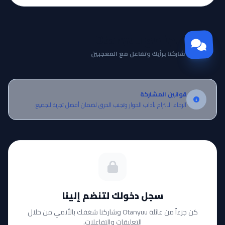
مجتمع Otanyuu
شاركنا برأيك وتفاعل مع المعجبين
قوانين المشاركة
الرجاء الالتزام بآداب الحوار وتجنب الحرق لضمان أفضل تجربة للجميع.
سجل دخولك لتنضم إلينا
كن جزءاً من عائلة Otanyuu وشاركنا شغفك بالأنمي من خلال
التعليقات والتفاعلات.