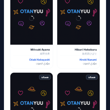
Mitsuki Ayano
Hibari Hokobaru
綾野光希
放虎原ひばり
Chiaki Kobayashi
Hiroki Nanami
مؤدي الصوت
مؤدي الصوت
مساند
مساند