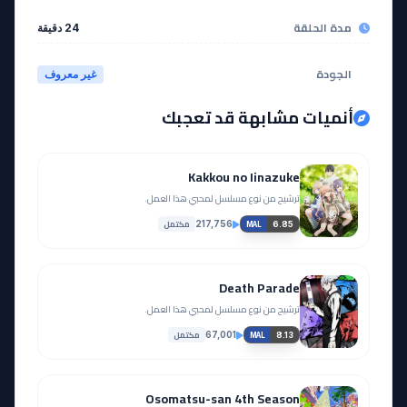
مدة الحلقة
24 دقيقة
الجودة
غير معروف
أنميات مشابهة قد تعجبك
Kakkou no Iinazuke
ترشيح من نوع مسلسل لمحبي هذا العمل.
مكتمل
217,756
6.85
MAL
Death Parade
ترشيح من نوع مسلسل لمحبي هذا العمل.
مكتمل
67,001
8.13
MAL
Osomatsu-san 4th Season