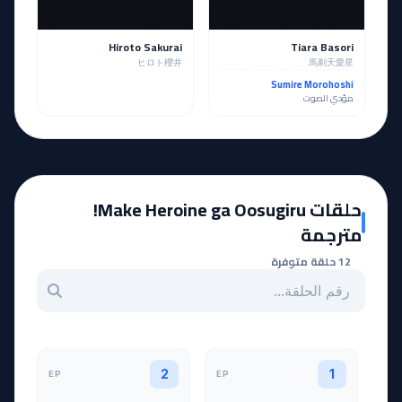
Hiroto Sakurai
Tiara Basori
ヒロト櫻井
馬剃天愛星
Sumire Morohoshi
مؤدي الصوت
حلقات Make Heroine ga Oosugiru!
مترجمة
12 حلقة متوفرة
بحث عن حلقة بالرقم
EP
EP
2
1