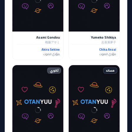
Asami Gondou
Yumeko Shikiya
権藤アサミ
志喜屋夢子
Akira Sekine
Chika Anzai
مؤدي الصوت
مؤدي الصوت
مساند
ثانوي