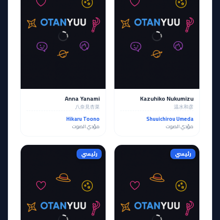
Anna Yanami
Kazuhiko Nukumizu
八奈見杏菜
温水和彦
Hikaru Toono
Shuuichirou Umeda
مؤدي الصوت
مؤدي الصوت
رئيسي
رئيسي