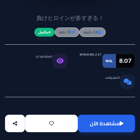
Make Heroine ga Oosugiru!
負けヒロインが多すぎる！
24 دقيقة
12 حلقة
مكتمل
MYANIMELIST
المشاهدات
التقييم
8.07
MAL
47.6K
العالمي
التعليقات
0
مشاهدة الآن