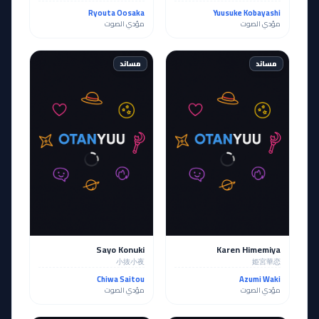
Ryouta Oosaka
Yuusuke Kobayashi
مؤدي الصوت
مؤدي الصوت
مساند
مساند
Sayo Konuki
Karen Himemiya
小抜小夜
姫宮華恋
Chiwa Saitou
Azumi Waki
مؤدي الصوت
مؤدي الصوت