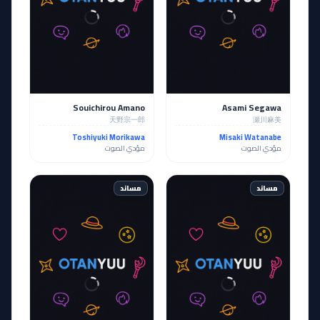
Souichirou Amano
Asami Segawa
天野宗一郎
瀬川麻美
Toshiyuki Morikawa
Misaki Watanabe
مؤدي الصوت
مؤدي الصوت
مساند
مساند