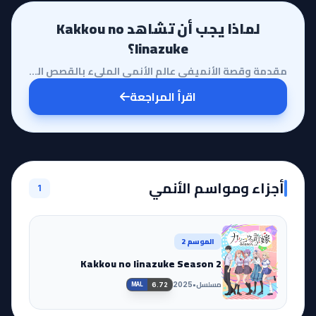
لماذا يجب أن تشاهد Kakkou no
Iinazuke؟
مقدمة وقصة الأنميفي عالم الأنمي المليء بالقصص التقليدية، يأتي أنمي Kakkou no Iinazuke ليقدم صياغة جد...
اقرأ المراجعة
أجزاء ومواسم الأنمي
1
الموسم 2
Kakkou no Iinazuke Season 2
مسلسل
•
2025
6.72
MAL