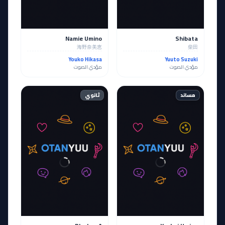
Namie Umino
Shibata
海野奈美恵
柴田
Youko Hikasa
Yuuto Suzuki
مؤدي الصوت
مؤدي الصوت
مساند
ثانوي