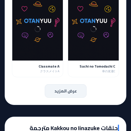
Classmate A
Sachi no Tomodachi C
クラスメイトA
幸の友達C
عرض المزيد
حلقات Kakkou no Iinazuke مترجمة