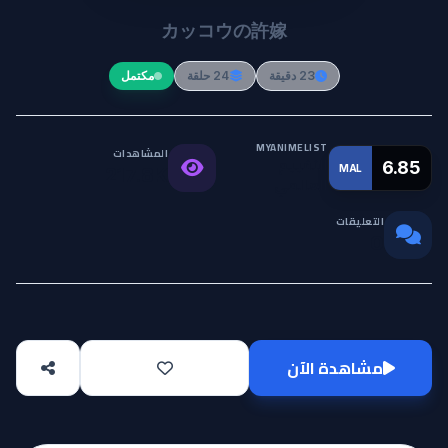
カッコウの許嫁
23 دقيقة
24 حلقة
مكتمل
MYANIMELIST
المشاهدات
التقييم
6.85
MAL
217.8K
العالمي
التعليقات
0
مشاهدة الآن