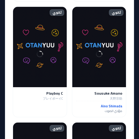
ثانوي
ثانوي
Playboy C
Sousuke Amano
プレイボーイC
天野宗助
Aino Shimada
مؤدي الصوت
ثانوي
ثانوي