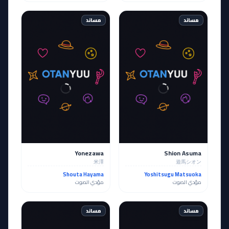
مساند
مساند
Yonezawa
Shion Asuma
米澤
遊馬シオン
Shouta Hayama
Yoshitsugu Matsuoka
مؤدي الصوت
مؤدي الصوت
مساند
مساند