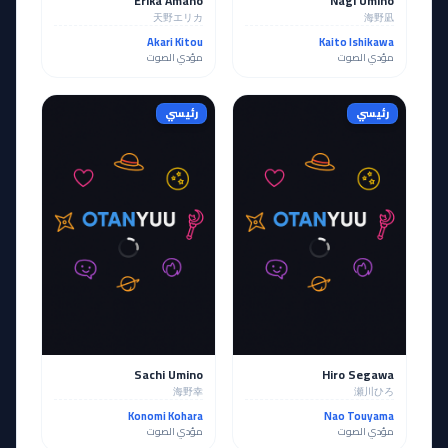
Erika Amano
Nagi Umino
天野エリカ
海野凪
Akari Kitou
Kaito Ishikawa
مؤدي الصوت
مؤدي الصوت
رئيسي
رئيسي
Sachi Umino
Hiro Segawa
海野幸
瀬川ひろ
Konomi Kohara
Nao Touyama
مؤدي الصوت
مؤدي الصوت