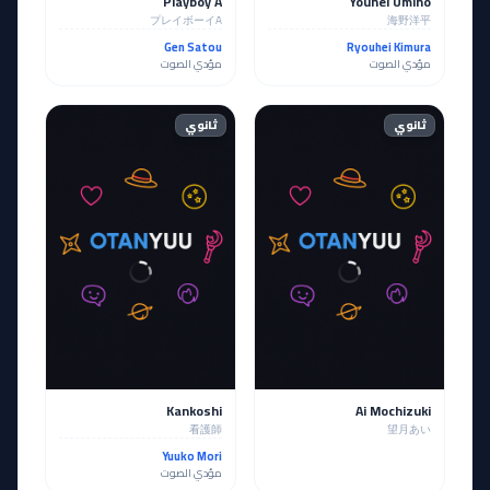
Playboy A
Youhei Umino
プレイボーイA
海野洋平
Gen Satou
Ryouhei Kimura
مؤدي الصوت
مؤدي الصوت
ثانوي
ثانوي
Kankoshi
Ai Mochizuki
看護師
望月あい
Yuuko Mori
مؤدي الصوت