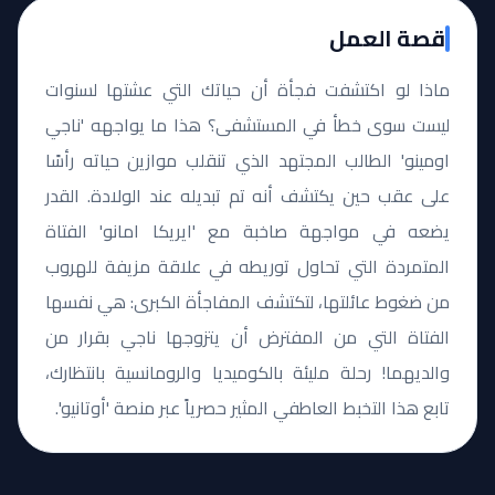
قصة العمل
ماذا لو اكتشفت فجأة أن حياتك التي عشتها لسنوات
ليست سوى خطأ في المستشفى؟ هذا ما يواجهه 'ناجي
اومينو' الطالب المجتهد الذي تنقلب موازين حياته رأسًا
على عقب حين يكتشف أنه تم تبديله عند الولادة. القدر
يضعه في مواجهة صاخبة مع 'ايريكا امانو' الفتاة
المتمردة التي تحاول توريطه في علاقة مزيفة للهروب
من ضغوط عائلتها، لتكتشف المفاجأة الكبرى: هي نفسها
الفتاة التي من المفترض أن يتزوجها ناجي بقرار من
والديهما! رحلة مليئة بالكوميديا والرومانسية بانتظارك،
تابع هذا التخبط العاطفي المثير حصرياً عبر منصة 'أوتانيو'.