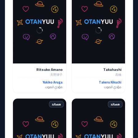
Ritsuko Amano
Takahashi
天野律子
高橋
Yukiko Aruga
Takeru Kikuchi
مؤدي الصوت
مؤدي الصوت
مساند
مساند