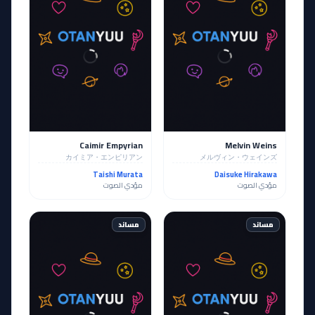
Caimir Empyrian
Melvin Weins
カイミア・エンピリアン
メルヴィン・ウェインズ
Taishi Murata
Daisuke Hirakawa
مؤدي الصوت
مؤدي الصوت
مساند
مساند