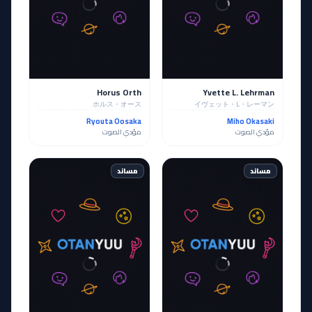
Horus Orth
Yvette L. Lehrman
ホルス・オース
イヴェット・L・レーマン
Ryouta Oosaka
Miho Okasaki
مؤدي الصوت
مؤدي الصوت
مساند
مساند