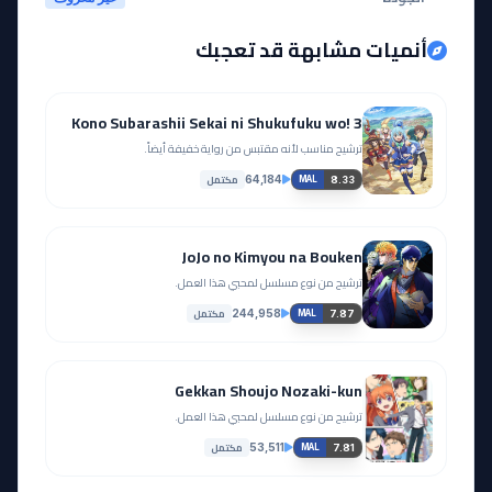
أنميات مشابهة قد تعجبك
Kono Subarashii Sekai ni Shukufuku wo! 3
ترشيح مناسب لأنه مقتبس من رواية خفيفة أيضاً.
مكتمل
64,184
8.33
MAL
JoJo no Kimyou na Bouken
ترشيح من نوع مسلسل لمحبي هذا العمل.
مكتمل
244,958
7.87
MAL
Gekkan Shoujo Nozaki-kun
ترشيح من نوع مسلسل لمحبي هذا العمل.
مكتمل
53,511
7.81
MAL