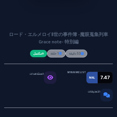
Lord El-Melloi II Sei no Jikenbo:
Rail Zeppelin Grace Note -
Tokubetsu-hen
ロード・エルメロイⅡ世の事件簿 -魔眼蒐集列車
Grace note- 特別編
53 دقيقة
1 حلقة
مكتمل
MYANIMELIST
المشاهدات
التقييم
7.47
MAL
16.3K
العالمي
التعليقات
0