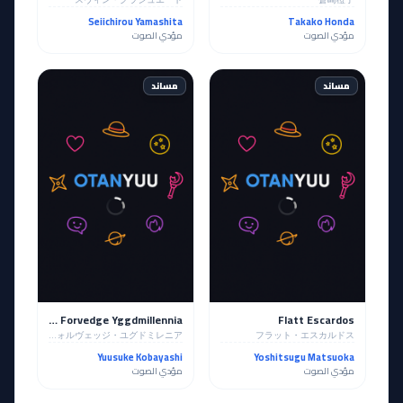
Seiichirou Yamashita
Takako Honda
مؤدي الصوت
مؤدي الصوت
مساند
مساند
Caules Forvedge Yggdmillennia
Flatt Escardos
カウレス・フォルヴェッジ・ユグドミレニア
フラット・エスカルドス
Yuusuke Kobayashi
Yoshitsugu Matsuoka
مؤدي الصوت
مؤدي الصوت