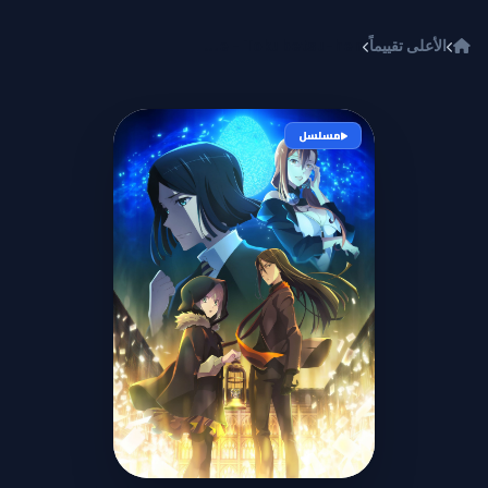
خطي إلى المحتوى
الأعلى تقييماً
Lord El-Melloi II Sei no Jikenbo: Rail Zeppelin Grace Note - Tokubetsu-hen
مسلسل