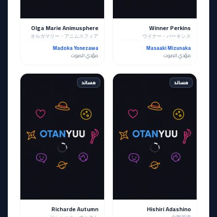
Olga Marie Animusphere
Winner Perkins
オルガマリー・アニムスフィア
ウイナー・パーキンス
Madoka Yonezawa
Masaaki Mizunaka
مؤدي الصوت
مؤدي الصوت
مساند
مساند
Richarde Autumn
Hishiri Adashino