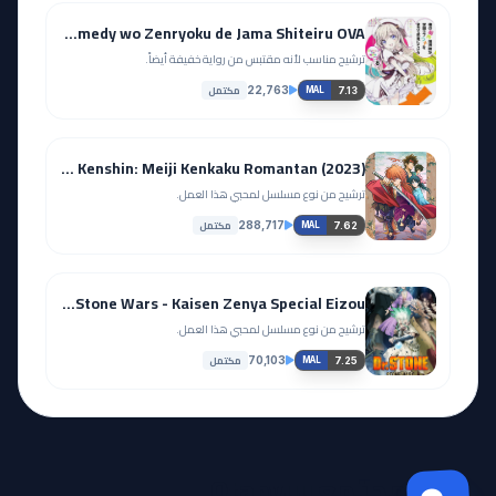
Ore no Nounai Sentakushi ga, Gakuen Love Comedy wo Zenryoku de Jama Shiteiru OVA
ترشيح مناسب لأنه مقتبس من رواية خفيفة أيضاً.
مكتمل
22,763
7.13
MAL
Rurouni Kenshin: Meiji Kenkaku Romantan (2023)
ترشيح من نوع مسلسل لمحبي هذا العمل.
مكتمل
288,717
7.62
MAL
Dr. Stone: Stone Wars - Kaisen Zenya Special Eizou
ترشيح من نوع مسلسل لمحبي هذا العمل.
مكتمل
70,103
7.25
MAL
مجتمع Otanyuu