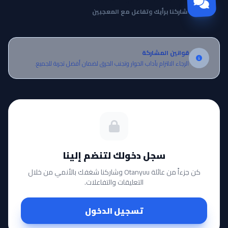
شاركنا برأيك وتفاعل مع المعجبين
قوانين المشاركة
الرجاء الالتزام بآداب الحوار وتجنب الحرق لضمان أفضل تجربة للجميع.
سجل دخولك لتنضم إلينا
كن جزءاً من عائلة Otanyuu وشاركنا شغفك بالأنمي من خلال
التعليقات والتفاعلات.
تسجيل الدخول