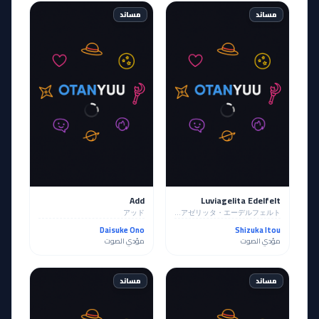
مساند
مساند
Add
Luviagelita Edelfelt
アッド
ルヴィアゼリッタ・エーデルフェルト
Daisuke Ono
Shizuka Itou
مؤدي الصوت
مؤدي الصوت
مساند
مساند