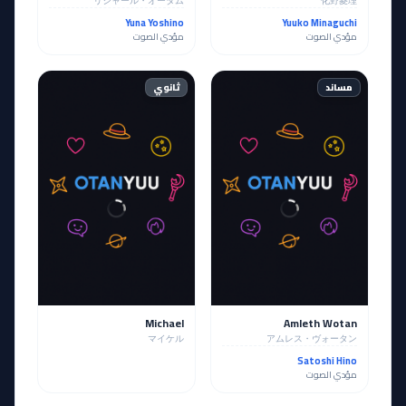
リシャール・オータム
化野菱理
Yuna Yoshino
Yuuko Minaguchi
مؤدي الصوت
مؤدي الصوت
مساند
ثانوي
Michael
Amleth Wotan
マイケル
アムレス・ヴォータン
Satoshi Hino
مؤدي الصوت